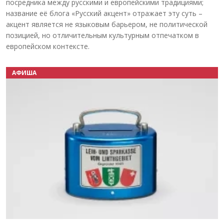
посредника между русскими и европейскими традициями;
название её блога «Русский акцент» отражает эту суть –
акцент является не языковым барьером, не политической
позицией, но отличительным культурным отпечатком в
европейском контексте.
АФИША
Назад
Вперёд