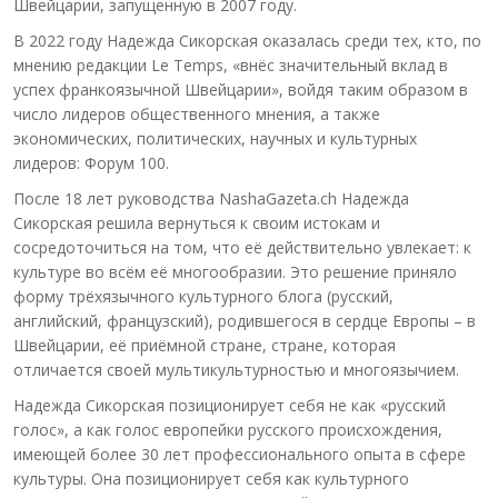
Швейцарии, запущенную в 2007 году.
В 2022 году Надежда Сикорская оказалась среди тех, кто, по
мнению редакции Le Temps, «внёс значительный вклад в
успех франкоязычной Швейцарии», войдя таким образом в
число лидеров общественного мнения, а также
экономических, политических, научных и культурных
лидеров: Форум 100.
После 18 лет руководства NashaGazeta.ch Надежда
Сикорская решила вернуться к своим истокам и
сосредоточиться на том, что её действительно увлекает: к
культуре во всём её многообразии. Это решение приняло
форму трёхязычного культурного блога (русский,
английский, французский), родившегося в сердце Европы – в
Швейцарии, её приёмной стране, стране, которая
отличается своей мультикультурностью и многоязычием.
Надежда Сикорская позиционирует себя не как «русский
голос», а как голос европейки русского происхождения,
имеющей более 30 лет профессионального опыта в сфере
культуры. Она позиционирует себя как культурного