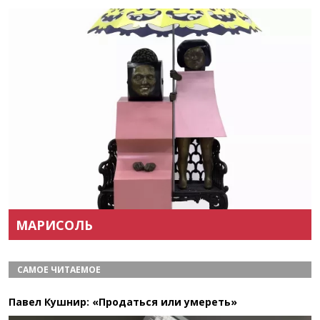
Назад
Вперёд
МАРИСОЛЬ
САМОЕ ЧИТАЕМОЕ
Павел Кушнир: «Продаться или умереть»