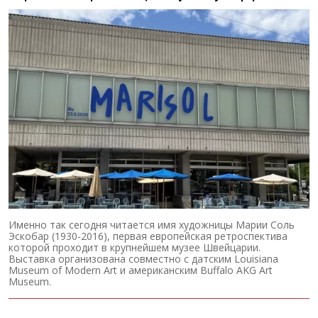
Именно так сегодня читается имя художницы Марии Соль
Эскобар (1930-2016), первая европейская ретроспектива
которой проходит в крупнейшем музее Швейцарии.
Выставка организована совместно с датским Louisiana
Museum of Modern Art и американским Buffalo AKG Art
Museum.