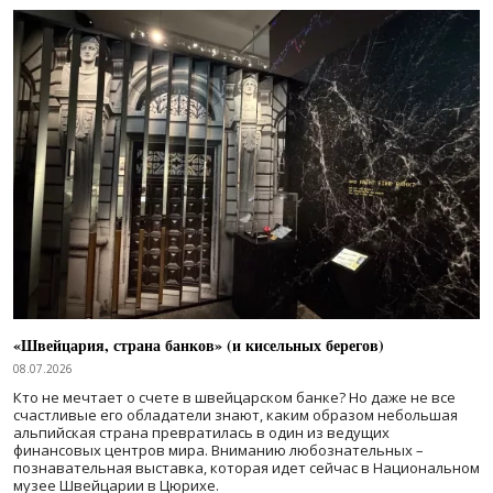
«Швейцария, страна банков» (и кисельных берегов)
08.07.2026
Кто не мечтает о счете в швейцарском банке? Но даже не все
счастливые его обладатели знают, каким образом небольшая
альпийская страна превратилась в один из ведущих
финансовых центров мира. Вниманию любознательных –
познавательная выставка, которая идет сейчас в Национальном
музее Швейцарии в Цюрихе.