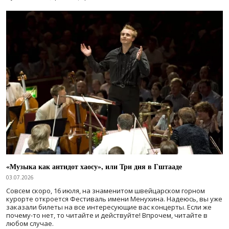
«Музыка как антидот хаосу», или Три дня в Гштааде
03.07.2026
Совсем скоро, 16 июля, на знаменитом швейцарском горном
курорте откроется Фестиваль имени Менухина. Надеюсь, вы уже
заказали билеты на все интересующие вас концерты. Если же
почему-то нет, то читайте и действуйте! Впрочем, читайте в
любом случае.