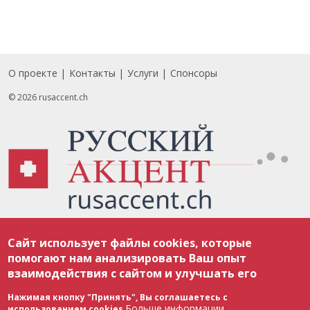
О проекте
Контакты
Услуги
Спонсоры
Footer
© 2026 rusaccent.ch
Все материалы, размещенные на веб-сайте rusaccent.ch, охраняются в
Сайт использует файлы cookies, которые
соответствии с законодательством Швейцарии об авторском праве и
международными соглашениями. Полное или частичное использование
помогают нам анализировать Ваш опыт
материалов возможно только с разрешения редакции. В случае полного
взаимодействия с сайтом и улучшать его
или частичного воспроизведения материалов сайта rusaccent.ch,
ОБЯЗАТЕЛЬНА АКТИВНАЯ ГИПЕРССЫЛКА на конкретный заимствованный
текст. Фотоизображения, размещенные редакцией rusaccent.ch, являются
Нажимая кнопку "Принять", Вы соглашаетесь с
ее исключительной собственностью. Полное или частичное
Больше информации
использованием cookies