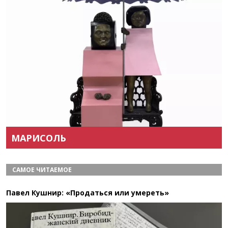
Назад
Вперёд
МАРИСОЛЬ
САМОЕ ЧИТАЕМОЕ
Павел Кушнир: «Продаться или умереть»