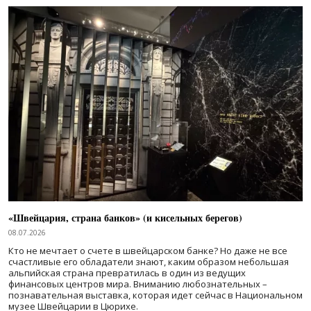
«Швейцария, страна банков» (и кисельных берегов)
08.07.2026
Кто не мечтает о счете в швейцарском банке? Но даже не все
счастливые его обладатели знают, каким образом небольшая
альпийская страна превратилась в один из ведущих
финансовых центров мира. Вниманию любознательных –
познавательная выставка, которая идет сейчас в Национальном
музее Швейцарии в Цюрихе.