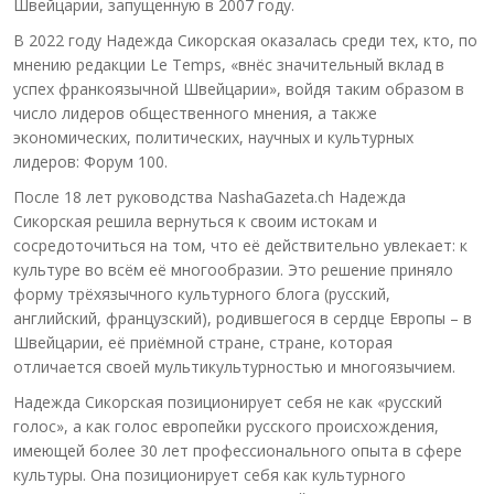
Швейцарии, запущенную в 2007 году.
В 2022 году Надежда Сикорская оказалась среди тех, кто, по
мнению редакции Le Temps, «внёс значительный вклад в
успех франкоязычной Швейцарии», войдя таким образом в
число лидеров общественного мнения, а также
экономических, политических, научных и культурных
лидеров: Форум 100.
После 18 лет руководства NashaGazeta.ch Надежда
Сикорская решила вернуться к своим истокам и
сосредоточиться на том, что её действительно увлекает: к
культуре во всём её многообразии. Это решение приняло
форму трёхязычного культурного блога (русский,
английский, французский), родившегося в сердце Европы – в
Швейцарии, её приёмной стране, стране, которая
отличается своей мультикультурностью и многоязычием.
Надежда Сикорская позиционирует себя не как «русский
голос», а как голос европейки русского происхождения,
имеющей более 30 лет профессионального опыта в сфере
культуры. Она позиционирует себя как культурного