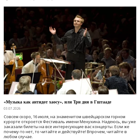
«Музыка как антидот хаосу», или Три дня в Гштааде
03.07.2026
Совсем скоро, 16 июля, на знаменитом швейцарском горном
курорте откроется Фестиваль имени Менухина. Надеюсь, вы уже
заказали билеты на все интересующие вас концерты. Если же
почему-то нет, то читайте и действуйте! Впрочем, читайте в
любом случае.