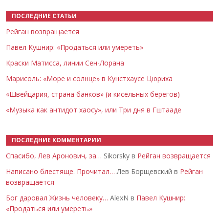
ПОСЛЕДНИЕ СТАТЬИ
Рейган возвращается
Павел Кушнир: «Продаться или умереть»
Краски Матисса, линии Сен-Лорана
Марисоль: «Море и солнце» в Кунстхаусе Цюриха
«Швейцария, страна банков» (и кисельных берегов)
«Музыка как антидот хаосу», или Три дня в Гштааде
ПОСЛЕДНИЕ КОММЕНТАРИИ
Спасибо, Лев Аронович, за…
Sikorsky в
Рейган возвращается
Написано блестяще. Прочитал…
Лев Борщевский в
Рейган
возвращается
Бог даровал Жизнь человеку…
AlexN в
Павел Кушнир:
«Продаться или умереть»