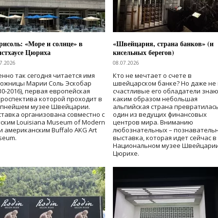
исоль: «Море и солнце» в
«Швейцария, страна банков» (и
нстхаусе Цюриха
кисельных берегов)
7.2026
08.07.2026
нно так сегодня читается имя
Кто не мечтает о счете в
дожницы Марии Соль Эскобар
швейцарском банке? Но даже не 
30-2016), первая европейская
счастливые его обладатели знаю
роспектива которой проходит в
каким образом небольшая
упнейшем музее Швейцарии.
альпийская страна превратилась
тавка организована совместно с
один из ведущих финансовых
ским Louisiana Museum of Modern
центров мира. Вниманию
 и американским Buffalo AKG Art
любознательных – познаватель
seum.
выставка, которая идет сейчас в
Национальном музее Швейцарии
Цюрихе.