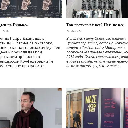
ден по Рильке»
Так поступают все? Нет, не все
6.2026
26.06.2026
Фонде Пьера Джанадда в
В июле на сцену Оперного театра
тиньи – отличная выставка,
Цюриха вернется, всего на четыре
ганизованная парижским Музеем
вечера, «Cosí fan tutte» Моцарта в
дена и проходящая под
постановке Кирилла Серебреннико
тронажем президента
2018 года. Очень советую тем, кто
ейцарской Конфедерации Ги
видел ее тогда, не упустить новую
мелена. Не пропустите!
возможность 3, 7, 9 и 12 июля.