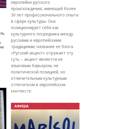
европейки русского
происхождения, имеющей более
30 лет профессионального опыта
в сфере культуры. Она
позиционирует себя как
оль
культурного посредника между
русскими и европейскими
s
традициями; название её блога
дии
«Русский акцент» отражает эту
суть – акцент является не
языковым барьером, не
политической позицией, но
отличительным культурным
отпечатком в европейском
контексте.
АФИША