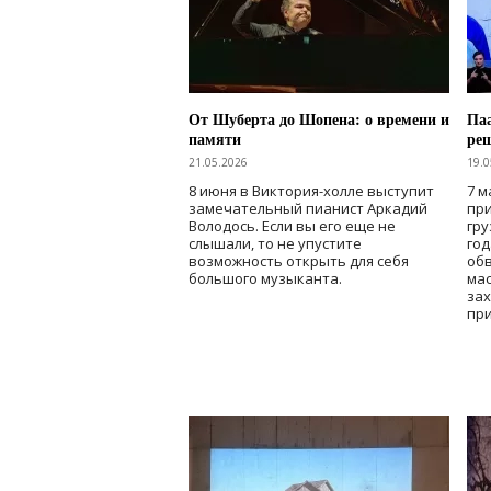
От Шуберта до Шопена: о времени и
Паа
памяти
ре
21.05.2026
19.0
8 июня в Виктория-холле выступит
7 м
замечательный пианист Аркадий
при
Володось. Если вы его еще не
гру
слышали, то не упустите
го
возможность открыть для себя
об
большого музыканта.
мас
зах
при