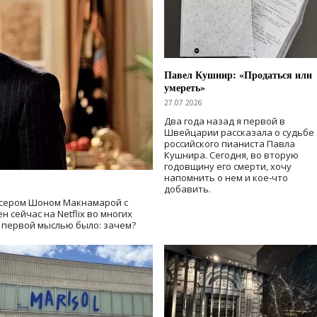
Павел Кушнир: «Продаться или
умереть»
27.07.2026
Два года назад я первой в
Швейцарии рассказала о судьбе
российского пианиста Павла
Кушнира. Сегодня, во вторую
годовщину его смерти, хочу
напомнить о нем и кое-что
добавить.
сером Шоном Макнамарой с
 сейчас на Netflix во многих
й первой мыслью было: зачем?