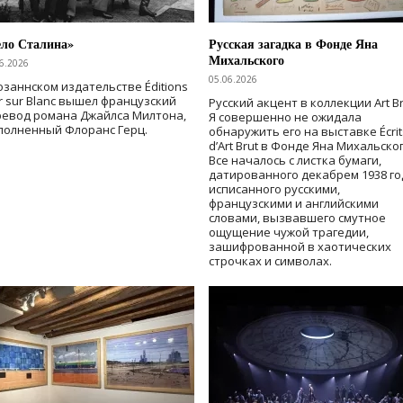
ело Сталина»
Русская загадка в Фонде Яна
Михальского
6.2026
05.06.2026
озаннском издательстве Éditions
r sur Blanc вышел французский
Русский акцент в коллекции Art Br
ревод романа Джайлса Милтона,
Я совершенно не ожидала
полненный Флоранс Герц.
обнаружить его на выставке Écrit
d’Art Brut в Фонде Яна Михальског
Все началось с листка бумаги,
датированного декабрем 1938 го
исписанного русскими,
французскими и английскими
словами, вызвавшего смутное
ощущение чужой трагедии,
зашифрованной в хаотических
строчках и символах.