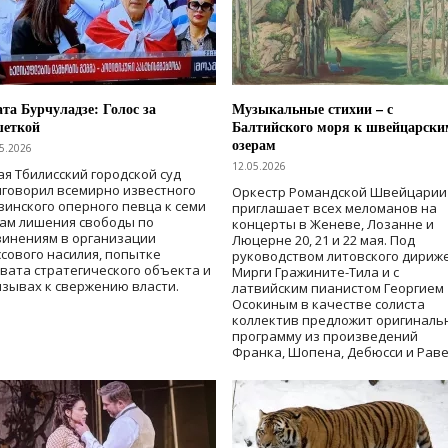
та Бурчуладзе: Голос за
Музыкальные стихии – с
шеткой
Балтийского моря к швейцарски
озерам
5.2026
12.05.2026
ая Тбилисский городской суд
говорил всемирно известного
Оркестр Романдской Швейцарии
зинского оперного певца к семи
приглашает всех меломанов на
дам лишения свободы
по
концерты в Женеве, Лозанне и
винениям в организации
Люцерне 20, 21 и 22 мая. Под
сового насилия, попытке
руководством литовского дириж
вата стратегического объекта и
Мирги Гражините-Тила и с
зывах к свержению власти
.
латвийским пианистом Георгием
Осокиным в качестве солиста
коллектив предложит оригиналь
программу из произведений
Франка, Шопена, Дебюсси и Раве