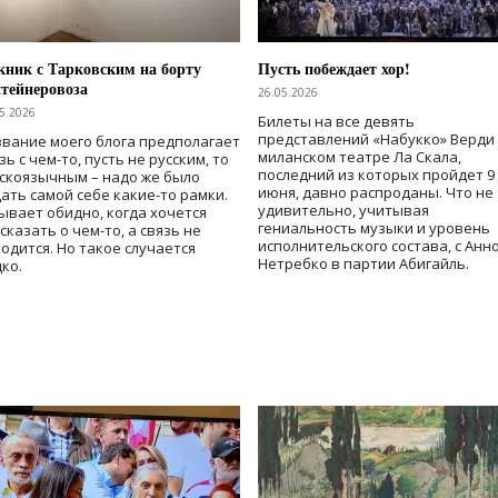
ник с Тарковским на борту
Пусть побеждает хор!
тейнеровоза
26.05.2026
5.2026
Билеты на все девять
представлений «Набукко» Верди
вание моего блога предполагает
миланском театре Ла Скала,
зь с чем-то, пусть не русским, то
последний из которых пройдет 9
скоязычным – надо же было
июня, давно распроданы. Что не
ать самой себе какие-то рамки.
удивительно, учитывая
ывает обидно, когда хочется
гениальность музыки и уровень
сказать о чем-то, а связь не
исполнительского состава, с Анн
одится. Но такое случается
Нетребко в партии Абигайль.
ко.