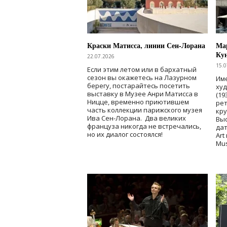
Краски Матисса, линии Сен-Лорана
Мар
Ку
22.07.2026
15.0
Если этим летом или в бархатный
сезон вы окажетесь на Лазурном
Име
берегу, постарайтесь посетить
ху
выставку в Музее Анри Матисса в
(19
Ницце, временно приютившем
рет
часть коллекции парижского музея
кр
Ива Сен-Лорана. Два великих
Выс
француза никогда не встречались,
дат
но их диалог состоялся!
Art
Mu