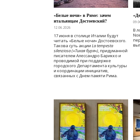
«Белые ночи» в Риме: зачем
«Д
итальянцам Достоевский?
09.0
12.06.2026
В л
Noi
17 июня в столице Италии будут
пе
читать «Белые ночи» Достоевского.
вы
Такова суть акции
La tempesta
silenziosa (
«
Тихая буря
»
)
, придуманной
писателем Алессандро Барикко и
проводимой при поддержке
городского Департамента культуры
и координации инициатив,
связанных с Днем памяти Рима.