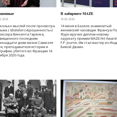
ошенные
В лабиринте MAZE
6.2026
16.06.2026
колько мыслей после просмотра
14 июня в Базеле знаменитый
льма
L'abandon
(«Брошенность»)
женевский часовщик Франсуа-П
иссера Винсента Гаренка,
Журн вручил диплом новому
священного последним
лауреату премии MAZE/Art Award
иннадцати дням жизни Самюэля
F.P. Journe. Им стал мастер из Ин
и, преподавателя истории и
Бижой Джаин.
графии, убитого во Франции 16
ября 2020 года.