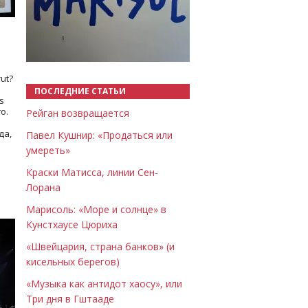
Назад
Вперёд
ut?
ПОСЛЕДНИЕ СТАТЬИ
s
о.
Рейган возвращается
да,
Павел Кушнир: «Продаться или
умереть»
Краски Матисса, линии Сен-
Лорана
Марисоль: «Море и солнце» в
Кунстхаусе Цюриха
«Швейцария, страна банков» (и
кисельных берегов)
«Музыка как антидот хаосу», или
Три дня в Гштааде