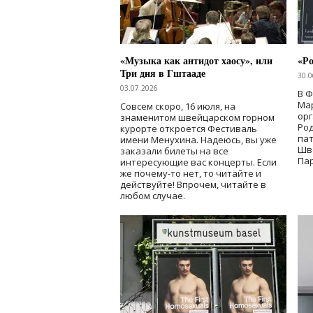
«Музыка как антидот хаосу», или
«Ро
Три дня в Гштааде
30.0
03.07.2026
В 
Мар
Совсем скоро, 16 июля, на
ор
знаменитом швейцарском горном
Ро
курорте откроется Фестиваль
па
имени Менухина. Надеюсь, вы уже
Шв
заказали билеты на все
Пар
интересующие вас концерты. Если
же почему-то нет, то читайте и
действуйте! Впрочем, читайте в
любом случае.