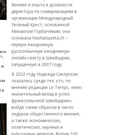
Женеве и опыта в должности
директора по коммуникациям в
организации Международный
Зелёный Крест, основанной
Михаилом Горбачёвым, она
основала NashaGazeta.ch –
первую ежедневную
русскоязычную ежедневную
все
т,
онлайн-газету в Швейцарии,
запущенную в 2007 году.
 в
В 2022 году Надежда Сикорская
ная
оказалась среди тех, кто, по
мнению редакции Le Temps, «внёс
 в
значительный вклад в успех
франкоязычной Швейцарии»,
войдя таким образом в число
лидеров общественного мнения,
а также экономических,
политических, научных и
культурных лидеров: Форум 100.