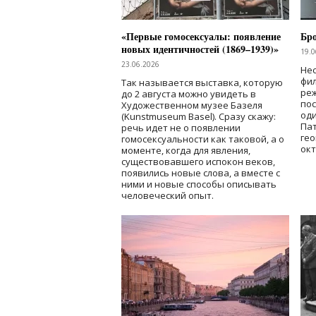
«Первые гомосексуалы: появление
Бр
новых идентичностей (1869–1939)»
19.0
23.06.2026
Нес
фи
Так называется выставка, которую
реж
до 2 августа можно увидеть в
по
Художественном музее Базеля
од
(Kunstmuseum Basel). Сразу скажу:
Пат
речь идет не о появлении
гео
гомосексуальности как таковой, а о
окт
моменте, когда для явления,
существовавшего испокон веков,
появились новые слова, а вместе с
ними и новые способы описывать
человеческий опыт.