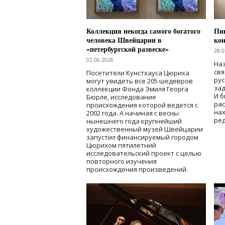
Коллекция некогда самого богатого
Пик
человека Швейцарии в
кон
«петербургской развеске»
28.0
02.06.2026
Наз
свя
Посетители Кунстхауса Цюриха
рус
могут увидеть все 205 шедевров
зад
коллекции Фонда Эмиля Георга
И б
Бюрле, исследование
рас
происхождения которой ведется с
нах
2002 года. А начиная с весны
ред
нынешнего года крупнейший
художественный музей Швейцарии
запустил финансируемый городом
Цюрихом пятилетний
исследовательский проект с целью
повторного изучения
происхождения произведений.