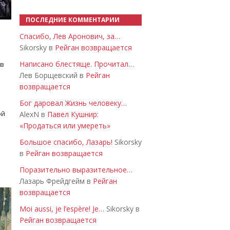
ПОСЛЕДНИЕ КОММЕНТАРИИ
Спасибо, Лев Аронович, за…
Sikorsky в
Рейган возвращается
Написано блестяще. Прочитал…
 в
Лев Борщевский в
Рейган
возвращается
Бог даровал Жизнь человеку…
ой
AlexN в
Павел Кушнир:
«Продаться или умереть»
Большое спасибо, Лазарь!
Sikorsky
в
Рейган возвращается
Поразительно выразительное…
Лазарь Фрейдгейм в
Рейган
возвращается
Moi aussi, je l’espère! Je…
Sikorsky в
Рейган возвращается