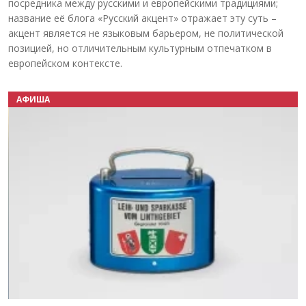
посредника между русскими и европейскими традициями;
название её блога «Русский акцент» отражает эту суть –
акцент является не языковым барьером, не политической
позицией, но отличительным культурным отпечатком в
европейском контексте.
АФИША
Назад
Вперёд