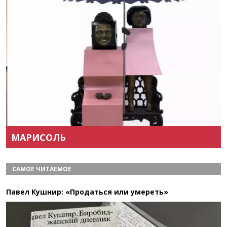
Назад
Вперёд
МАРИСОЛЬ
САМОЕ ЧИТАЕМОЕ
Павел Кушнир: «Продаться или умереть»