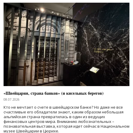
«Швейцария, страна банков» (и кисельных берегов)
08.07.2026
Кто не мечтает о счете в швейцарском банке? Но даже не все
счастливые его обладатели знают, каким образом небольшая
альпийская страна превратилась в один из ведущих
финансовых центров мира. Вниманию любознательных –
познавательная выставка, которая идет сейчас в Национальном
музее Швейцарии в Цюрихе.