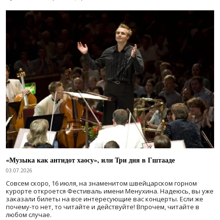
«Музыка как антидот хаосу», или Три дня в Гштааде
03.07.2026
Совсем скоро, 16 июля, на знаменитом швейцарском горном
курорте откроется Фестиваль имени Менухина. Надеюсь, вы уже
заказали билеты на все интересующие вас концерты. Если же
почему-то нет, то читайте и действуйте! Впрочем, читайте в
любом случае.