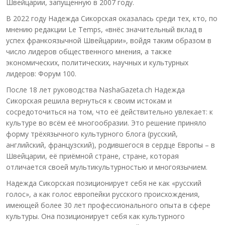
Швейцарии, запущенную в 2007 году.
В 2022 году Надежда Сикорская оказалась среди тех, кто, по
мнению редакции Le Temps, «внёс значительный вклад в
успех франкоязычной Швейцарии», войдя таким образом в
число лидеров общественного мнения, а также
экономических, политических, научных и культурных
лидеров: Форум 100.
После 18 лет руководства NashaGazeta.ch Надежда
Сикорская решила вернуться к своим истокам и
сосредоточиться на том, что её действительно увлекает: к
культуре во всём её многообразии. Это решение приняло
форму трёхязычного культурного блога (русский,
английский, французский), родившегося в сердце Европы – в
Швейцарии, её приёмной стране, стране, которая
отличается своей мультикультурностью и многоязычием.
Надежда Сикорская позиционирует себя не как «русский
голос», а как голос европейки русского происхождения,
имеющей более 30 лет профессионального опыта в сфере
культуры. Она позиционирует себя как культурного