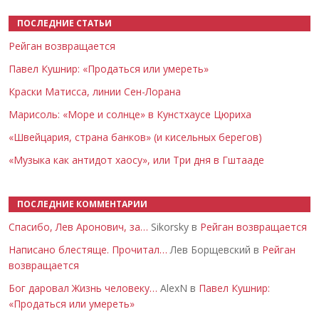
ПОСЛЕДНИЕ СТАТЬИ
Рейган возвращается
Павел Кушнир: «Продаться или умереть»
Краски Матисса, линии Сен-Лорана
Марисоль: «Море и солнце» в Кунстхаусе Цюриха
«Швейцария, страна банков» (и кисельных берегов)
«Музыка как антидот хаосу», или Три дня в Гштааде
ПОСЛЕДНИЕ КОММЕНТАРИИ
Спасибо, Лев Аронович, за…
Sikorsky в
Рейган возвращается
Написано блестяще. Прочитал…
Лев Борщевский в
Рейган
возвращается
Бог даровал Жизнь человеку…
AlexN в
Павел Кушнир:
«Продаться или умереть»