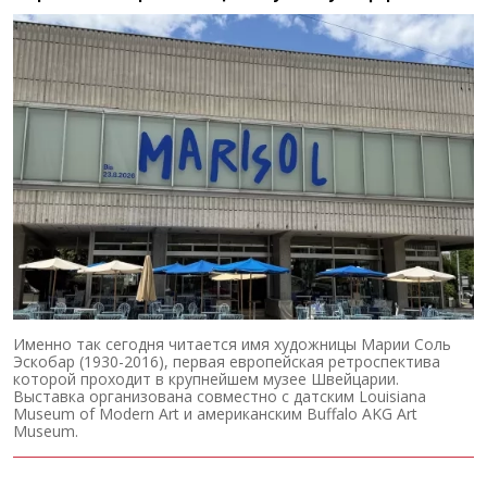
Именно так сегодня читается имя художницы Марии Соль
Эскобар (1930-2016), первая европейская ретроспектива
которой проходит в крупнейшем музее Швейцарии.
Выставка организована совместно с датским Louisiana
Museum of Modern Art и американским Buffalo AKG Art
Museum.