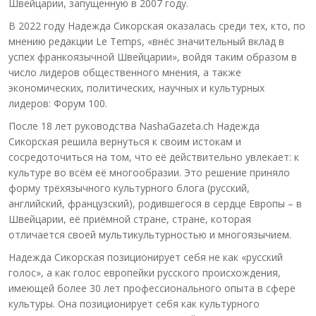
Швейцарии, запущенную в 2007 году.
В 2022 году Надежда Сикорская оказалась среди тех, кто, по
мнению редакции Le Temps, «внёс значительный вклад в
успех франкоязычной Швейцарии», войдя таким образом в
число лидеров общественного мнения, а также
экономических, политических, научных и культурных
лидеров: Форум 100.
После 18 лет руководства NashaGazeta.ch Надежда
Сикорская решила вернуться к своим истокам и
сосредоточиться на том, что её действительно увлекает: к
культуре во всём её многообразии. Это решение приняло
форму трёхязычного культурного блога (русский,
английский, французский), родившегося в сердце Европы – в
Швейцарии, её приёмной стране, стране, которая
отличается своей мультикультурностью и многоязычием.
Надежда Сикорская позиционирует себя не как «русский
голос», а как голос европейки русского происхождения,
имеющей более 30 лет профессионального опыта в сфере
культуры. Она позиционирует себя как культурного