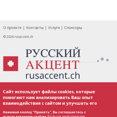
О проекте
Контакты
Услуги
Спонсоры
Footer
© 2026 rusaccent.ch
Все материалы, размещенные на веб-сайте rusaccent.ch, охраняются в
Сайт использует файлы cookies, которые
соответствии с законодательством Швейцарии об авторском праве и
международными соглашениями. Полное или частичное использование
помогают нам анализировать Ваш опыт
материалов возможно только с разрешения редакции. В случае полного
взаимодействия с сайтом и улучшать его
или частичного воспроизведения материалов сайта rusaccent.ch,
ОБЯЗАТЕЛЬНА АКТИВНАЯ ГИПЕРССЫЛКА на конкретный заимствованный
текст. Фотоизображения, размещенные редакцией rusaccent.ch, являются
Нажимая кнопку "Принять", Вы соглашаетесь с
ее исключительной собственностью. Полное или частичное
Больше информации
использованием cookies