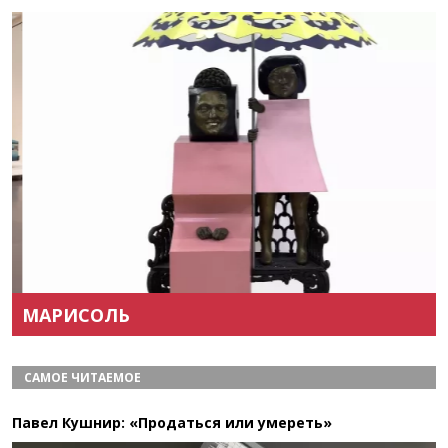
Назад
Вперёд
МАРИСОЛЬ
САМОЕ ЧИТАЕМОЕ
Павел Кушнир: «Продаться или умереть»