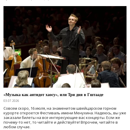
«Музыка как антидот хаосу», или Три дня в Гштааде
03.07.2026
Совсем скоро, 16 июля, на знаменитом швейцарском горном
курорте откроется Фестиваль имени Менухина. Надеюсь, вы уже
заказали билеты на все интересующие вас концерты. Если же
почему-то нет, то читайте и действуйте! Впрочем, читайте в
любом случае.