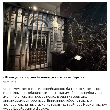
«Швейцария, страна банков» (и кисельных берегов)
08.07.2026
Кто не мечтает о счете в швейцарском банке? Но даже не все
счастливые его обладатели знают, каким образом небольшая
альпийская страна превратилась в один из ведущих
финансовых центров мира. Вниманию любознательных –
познавательная выставка, которая идет сейчас в Национальном
музее Швейцарии в Цюрихе.