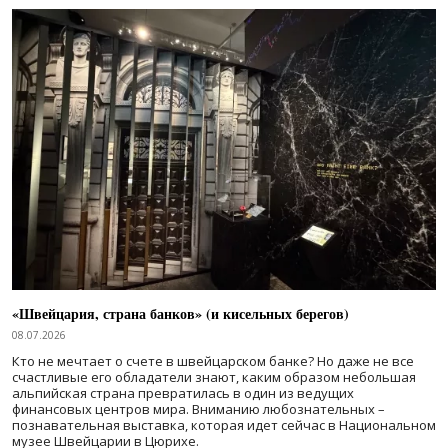
«Швейцария, страна банков» (и кисельных берегов)
08.07.2026
Кто не мечтает о счете в швейцарском банке? Но даже не все
счастливые его обладатели знают, каким образом небольшая
альпийская страна превратилась в один из ведущих
финансовых центров мира. Вниманию любознательных –
познавательная выставка, которая идет сейчас в Национальном
музее Швейцарии в Цюрихе.