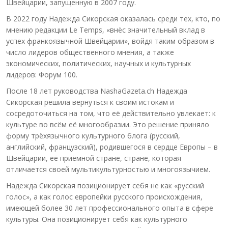
Швейцарии, запущенную в 2007 году.
В 2022 году Надежда Сикорская оказалась среди тех, кто, по
мнению редакции Le Temps, «внёс значительный вклад в
успех франкоязычной Швейцарии», войдя таким образом в
число лидеров общественного мнения, а также
экономических, политических, научных и культурных
лидеров: Форум 100.
После 18 лет руководства NashaGazeta.ch Надежда
Сикорская решила вернуться к своим истокам и
сосредоточиться на том, что её действительно увлекает: к
культуре во всём её многообразии. Это решение приняло
форму трёхязычного культурного блога (русский,
английский, французский), родившегося в сердце Европы – в
Швейцарии, её приёмной стране, стране, которая
отличается своей мультикультурностью и многоязычием.
Надежда Сикорская позиционирует себя не как «русский
голос», а как голос европейки русского происхождения,
имеющей более 30 лет профессионального опыта в сфере
культуры. Она позиционирует себя как культурного