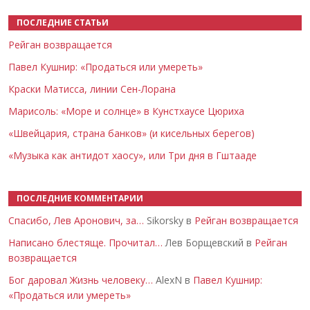
ПОСЛЕДНИЕ СТАТЬИ
Рейган возвращается
Павел Кушнир: «Продаться или умереть»
Краски Матисса, линии Сен-Лорана
Марисоль: «Море и солнце» в Кунстхаусе Цюриха
«Швейцария, страна банков» (и кисельных берегов)
«Музыка как антидот хаосу», или Три дня в Гштааде
ПОСЛЕДНИЕ КОММЕНТАРИИ
Спасибо, Лев Аронович, за…
Sikorsky в
Рейган возвращается
Написано блестяще. Прочитал…
Лев Борщевский в
Рейган
возвращается
Бог даровал Жизнь человеку…
AlexN в
Павел Кушнир:
«Продаться или умереть»