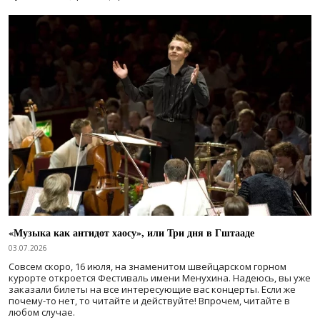
«Музыка как антидот хаосу», или Три дня в Гштааде
03.07.2026
Совсем скоро, 16 июля, на знаменитом швейцарском горном
курорте откроется Фестиваль имени Менухина. Надеюсь, вы уже
заказали билеты на все интересующие вас концерты. Если же
почему-то нет, то читайте и действуйте! Впрочем, читайте в
любом случае.