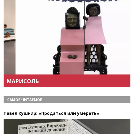
Назад
Вперёд
МАРИСОЛЬ
САМОЕ ЧИТАЕМОЕ
Павел Кушнир: «Продаться или умереть»