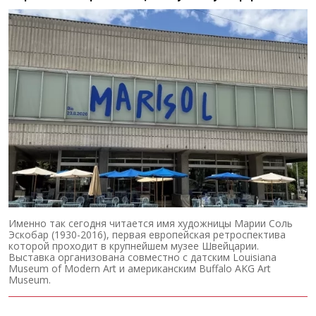
Именно так сегодня читается имя художницы Марии Соль
Эскобар (1930-2016), первая европейская ретроспектива
которой проходит в крупнейшем музее Швейцарии.
Выставка организована совместно с датским Louisiana
Museum of Modern Art и американским Buffalo AKG Art
Museum.