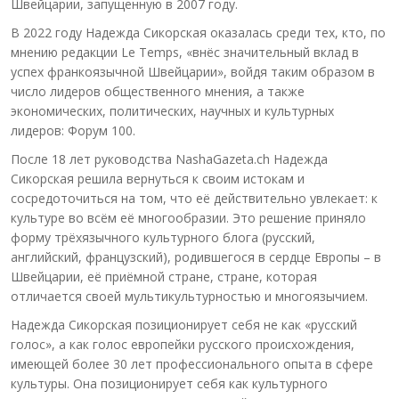
Швейцарии, запущенную в 2007 году.
В 2022 году Надежда Сикорская оказалась среди тех, кто, по
мнению редакции Le Temps, «внёс значительный вклад в
успех франкоязычной Швейцарии», войдя таким образом в
число лидеров общественного мнения, а также
экономических, политических, научных и культурных
лидеров: Форум 100.
После 18 лет руководства NashaGazeta.ch Надежда
Сикорская решила вернуться к своим истокам и
сосредоточиться на том, что её действительно увлекает: к
культуре во всём её многообразии. Это решение приняло
форму трёхязычного культурного блога (русский,
английский, французский), родившегося в сердце Европы – в
Швейцарии, её приёмной стране, стране, которая
отличается своей мультикультурностью и многоязычием.
Надежда Сикорская позиционирует себя не как «русский
голос», а как голос европейки русского происхождения,
имеющей более 30 лет профессионального опыта в сфере
культуры. Она позиционирует себя как культурного