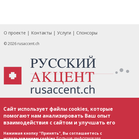
О проекте
Контакты
Услуги
Спонсоры
Footer
© 2026 rusaccent.ch
Все материалы, размещенные на веб-сайте rusaccent.ch, охраняются в
Сайт использует файлы cookies, которые
соответствии с законодательством Швейцарии об авторском праве и
международными соглашениями. Полное или частичное использование
помогают нам анализировать Ваш опыт
материалов возможно только с разрешения редакции. В случае полного
взаимодействия с сайтом и улучшать его
или частичного воспроизведения материалов сайта rusaccent.ch,
ОБЯЗАТЕЛЬНА АКТИВНАЯ ГИПЕРССЫЛКА на конкретный заимствованный
текст. Фотоизображения, размещенные редакцией rusaccent.ch, являются
Нажимая кнопку "Принять", Вы соглашаетесь с
ее исключительной собственностью. Полное или частичное
Больше информации
использованием cookies