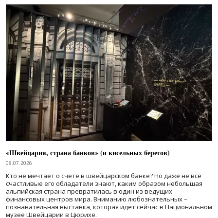
«Швейцария, страна банков» (и кисельных берегов)
08.07.2026
Кто не мечтает о счете в швейцарском банке? Но даже не все
счастливые его обладатели знают, каким образом небольшая
альпийская страна превратилась в один из ведущих
финансовых центров мира. Вниманию любознательных –
познавательная выставка, которая идет сейчас в Национальном
музее Швейцарии в Цюрихе.