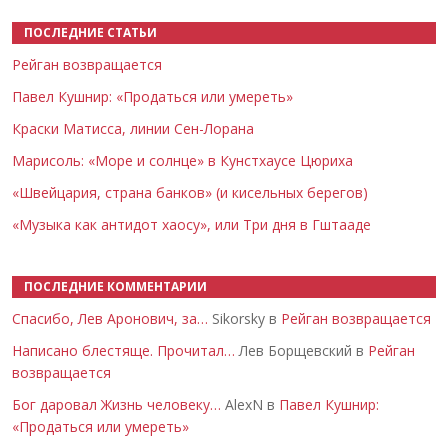
ПОСЛЕДНИЕ СТАТЬИ
Рейган возвращается
Павел Кушнир: «Продаться или умереть»
Краски Матисса, линии Сен-Лорана
Марисоль: «Море и солнце» в Кунстхаусе Цюриха
«Швейцария, страна банков» (и кисельных берегов)
«Музыка как антидот хаосу», или Три дня в Гштааде
ПОСЛЕДНИЕ КОММЕНТАРИИ
Спасибо, Лев Аронович, за…
Sikorsky в
Рейган возвращается
Написано блестяще. Прочитал…
Лев Борщевский в
Рейган
возвращается
Бог даровал Жизнь человеку…
AlexN в
Павел Кушнир:
«Продаться или умереть»