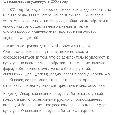
Швейцарии, запущенную в 2007 году.
В 2022 году Надежда Сикорская оказалась среди тех, кто, по
мнению редакции Le Temps, «внёс значительный вклад в
успех франкоязычной Швейцарии», войдя таким образом в
число лидеров общественного мнения, а также
экономических, политических, научных и культурных
лидеров: Форум 100.
После 18 лет руководства NashaGazeta.ch Надежда
Сикорская решила вернуться к своим истокам и
сосредоточиться на том, что её действительно увлекает: к
культуре во всём её многообразии. Это решение приняло
форму трёхязычного культурного блога (русский,
английский, французский), родившегося в сердце Европы – в
Швейцарии, её приёмной стране, стране, которая
отличается своей мультикультурностью и многоязычием.
Надежда Сикорская позиционирует себя не как «русский
голос», а как голос европейки русского происхождения,
имеющей более 30 лет профессионального опыта в сфере
культуры. Она позиционирует себя как культурного