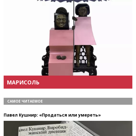
Назад
Вперёд
МАРИСОЛЬ
САМОЕ ЧИТАЕМОЕ
Павел Кушнир: «Продаться или умереть»