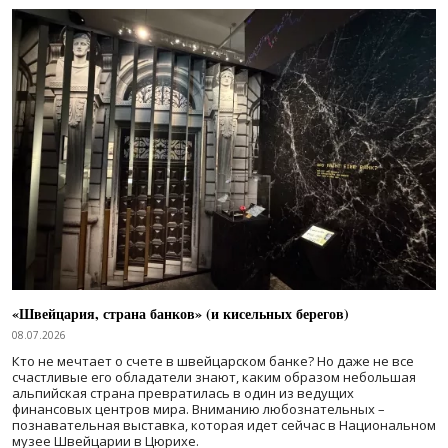
«Швейцария, страна банков» (и кисельных берегов)
08.07.2026
Кто не мечтает о счете в швейцарском банке? Но даже не все
счастливые его обладатели знают, каким образом небольшая
альпийская страна превратилась в один из ведущих
финансовых центров мира. Вниманию любознательных –
познавательная выставка, которая идет сейчас в Национальном
музее Швейцарии в Цюрихе.