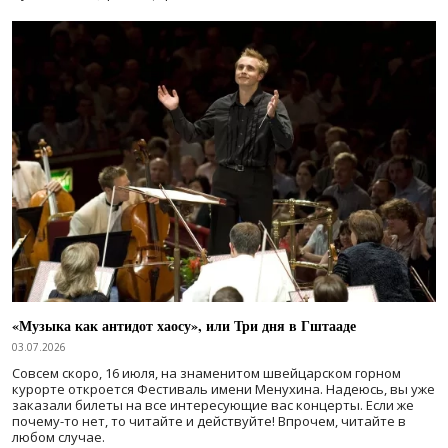
«Музыка как антидот хаосу», или Три дня в Гштааде
03.07.2026
Совсем скоро, 16 июля, на знаменитом швейцарском горном
курорте откроется Фестиваль имени Менухина. Надеюсь, вы уже
заказали билеты на все интересующие вас концерты. Если же
почему-то нет, то читайте и действуйте! Впрочем, читайте в
любом случае.