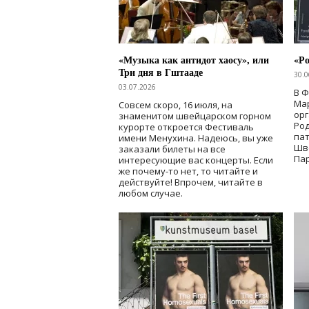
«Музыка как антидот хаосу», или
«Ро
Три дня в Гштааде
30.0
03.07.2026
В 
Мар
Совсем скоро, 16 июля, на
ор
знаменитом швейцарском горном
Ро
курорте откроется Фестиваль
па
имени Менухина. Надеюсь, вы уже
Шв
заказали билеты на все
Пар
интересующие вас концерты. Если
же почему-то нет, то читайте и
действуйте! Впрочем, читайте в
любом случае.