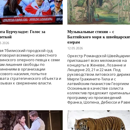
та Бурчуладзе: Голос за
Музыкальные стихии – с
шеткой
Балтийского моря к швейцарски
озерам
5.2026
12.05.2026
ая Тбилисский городской суд
говорил всемирно известного
Оркестр Романдской Швейцарии
зинского оперного певца к семи
приглашает всех меломанов на
дам лишения свободы
по
концерты в Женеве, Лозанне и
винениям в организации
Люцерне 20, 21 и 22 мая. Под
сового насилия, попытке
руководством литовского дириж
вата стратегического объекта и
Мирги Гражините-Тила и с
зывах к свержению власти
.
латвийским пианистом Георгием
Осокиным в качестве солиста
коллектив предложит оригиналь
программу из произведений
Франка, Шопена, Дебюсси и Раве