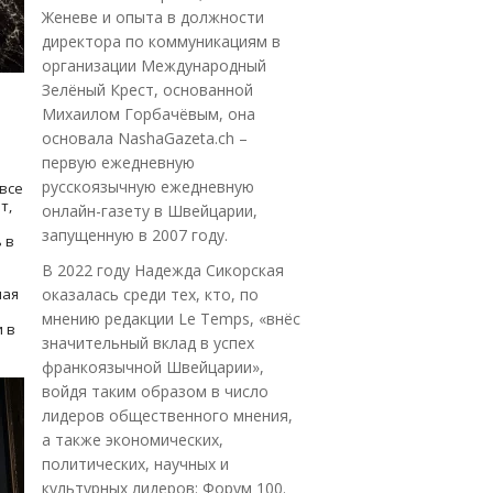
Женеве и опыта в должности
директора по коммуникациям в
организации Международный
Зелёный Крест, основанной
Михаилом Горбачёвым, она
основала NashaGazeta.ch –
первую ежедневную
русскоязычную ежедневную
все
т,
онлайн-газету в Швейцарии,
запущенную в 2007 году.
 в
В 2022 году Надежда Сикорская
ная
оказалась среди тех, кто, по
мнению редакции Le Temps, «внёс
 в
значительный вклад в успех
франкоязычной Швейцарии»,
войдя таким образом в число
лидеров общественного мнения,
а также экономических,
политических, научных и
культурных лидеров: Форум 100.