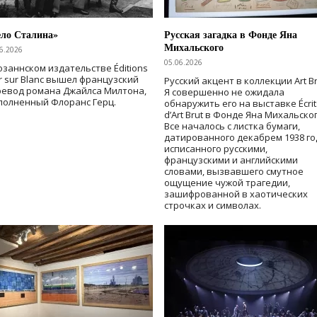
ело Сталина»
Русская загадка в Фонде Яна
Михальского
6.2026
05.06.2026
озаннском издательстве Éditions
r sur Blanc вышел французский
Русский акцент в коллекции Art Br
ревод романа Джайлса Милтона,
Я совершенно не ожидала
полненный Флоранс Герц.
обнаружить его на выставке Écrit
d’Art Brut в Фонде Яна Михальског
Все началось с листка бумаги,
датированного декабрем 1938 го
исписанного русскими,
французскими и английскими
словами, вызвавшего смутное
ощущение чужой трагедии,
зашифрованной в хаотических
строчках и символах.