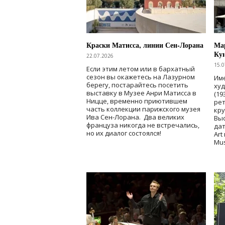
Краски Матисса, линии Сен-Лорана
Мар
Ку
22.07.2026
15.0
Если этим летом или в бархатный
сезон вы окажетесь на Лазурном
Име
берегу, постарайтесь посетить
ху
выставку в Музее Анри Матисса в
(19
Ницце, временно приютившем
рет
часть коллекции парижского музея
кр
Ива Сен-Лорана. Два великих
Выс
француза никогда не встречались,
дат
но их диалог состоялся!
Art
Mu