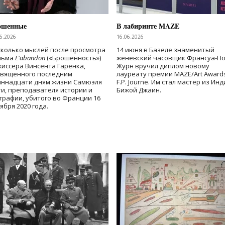
ошенные
В лабиринте MAZE
6.2026
16.06.2026
колько мыслей после просмотра
14 июня в Базеле знаменитый
льма
L'abandon
(«Брошенность»)
женевский часовщик Франсуа-П
иссера Винсента Гаренка,
Журн вручил диплом новому
священного последним
лауреату премии MAZE/Art Award
иннадцати дням жизни Самюэля
F.P. Journe. Им стал мастер из Ин
и, преподавателя истории и
Бижой Джаин.
графии, убитого во Франции 16
ября 2020 года.