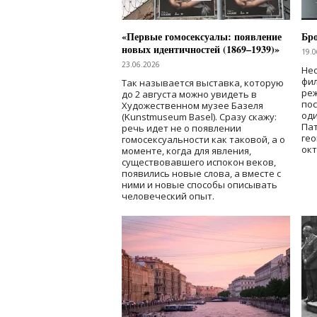
«Первые гомосексуалы: появление
Бр
новых идентичностей (1869–1939)»
19.0
23.06.2026
Нес
фи
Так называется выставка, которую
реж
до 2 августа можно увидеть в
по
Художественном музее Базеля
од
(Kunstmuseum Basel). Сразу скажу:
Пат
речь идет не о появлении
гео
гомосексуальности как таковой, а о
окт
моменте, когда для явления,
существовавшего испокон веков,
появились новые слова, а вместе с
ними и новые способы описывать
человеческий опыт.