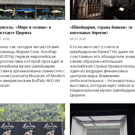
исоль: «Море и солнце» в
«Швейцария, страна банков» (и
нстхаусе Цюриха
кисельных берегов)
7.2026
08.07.2026
нно так сегодня читается имя
Кто не мечтает о счете в
дожницы Марии Соль Эскобар
швейцарском банке? Но даже не 
30-2016), первая европейская
счастливые его обладатели знаю
роспектива которой проходит в
каким образом небольшая
упнейшем музее Швейцарии.
альпийская страна превратилась
тавка организована совместно с
один из ведущих финансовых
ским Louisiana Museum of Modern
центров мира. Вниманию
 и американским Buffalo AKG Art
любознательных – познаватель
seum.
выставка, которая идет сейчас в
Национальном музее Швейцарии
Цюрихе.