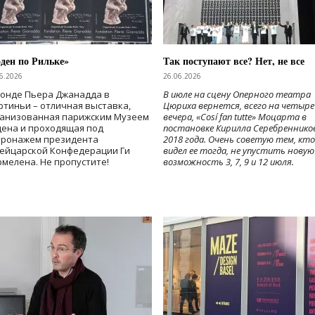
ден по Рильке»
Так поступают все? Нет, не все
6.2026
26.06.2026
Фонде Пьера Джанадда в
В июле на сцену Оперного театра
тиньи – отличная выставка,
Цюриха вернется, всего на четыре
ганизованная парижским Музеем
вечера, «Cosí fan tutte» Моцарта в
дена и проходящая под
постановке Кирилла Серебреннико
тронажем президента
2018 года. Очень советую тем, кто
ейцарской Конфедерации Ги
видел ее тогда, не упустить новую
мелена. Не пропустите!
возможность 3, 7, 9 и 12 июля.