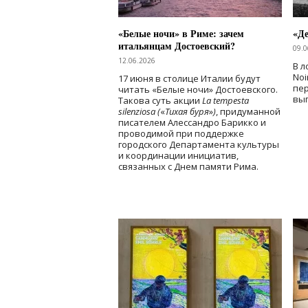
«Белые ночи» в Риме: зачем
«Д
итальянцам Достоевский?
09.0
12.06.2026
В л
Noi
17 июня в столице Италии будут
пе
читать «Белые ночи» Достоевского.
вы
Такова суть акции
La tempesta
silenziosa (
«
Тихая буря
»
)
, придуманной
писателем Алессандро Барикко и
проводимой при поддержке
городского Департамента культуры
и координации инициатив,
связанных с Днем памяти Рима.