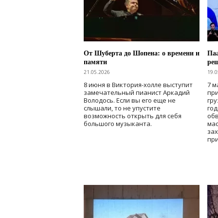
От Шуберта до Шопена: о времени и
Паа
памяти
ре
21.05.2026
19.0
8 июня в Виктория-холле выступит
7 м
замечательный пианист Аркадий
при
Володось. Если вы его еще не
гру
слышали, то не упустите
го
возможность открыть для себя
об
большого музыканта.
мас
зах
при