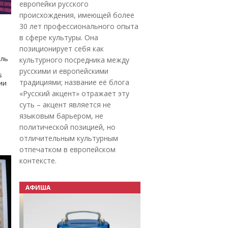
европейки русского
происхождения, имеющей более
30 лет профессионального опыта
в сфере культуры. Она
позиционирует себя как
оль
культурного посредника между
русскими и европейскими
s
традициями; название её блога
дии
«Русский акцент» отражает эту
суть – акцент является не
языковым барьером, не
политической позицией, но
отличительным культурным
отпечатком в европейском
контексте.
АФИША