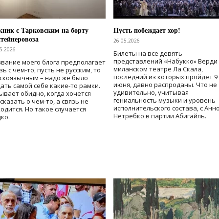
ник с Тарковским на борту
Пусть побеждает хор!
тейнеровоза
26.05.2026
5.2026
Билеты на все девять
представлений «Набукко» Верди
вание моего блога предполагает
миланском театре Ла Скала,
зь с чем-то, пусть не русским, то
последний из которых пройдет 9
скоязычным – надо же было
июня, давно распроданы. Что не
ать самой себе какие-то рамки.
удивительно, учитывая
ывает обидно, когда хочется
гениальность музыки и уровень
сказать о чем-то, а связь не
исполнительского состава, с Анн
одится. Но такое случается
Нетребко в партии Абигайль.
ко.