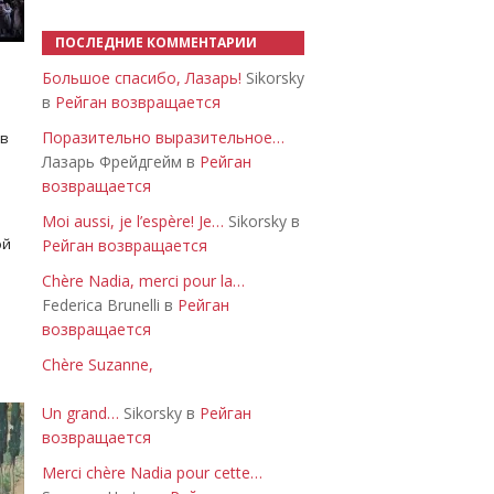
ПОСЛЕДНИЕ КОММЕНТАРИИ
Большое спасибо, Лазарь!
Sikorsky
в
Рейган возвращается
Поразительно выразительное…
 в
Лазарь Фрейдгейм в
Рейган
возвращается
Moi aussi, je l’espère! Je…
Sikorsky в
ой
Рейган возвращается
Chère Nadia, merci pour la…
Federica Brunelli в
Рейган
возвращается
Chère Suzanne,
Un grand…
Sikorsky в
Рейган
возвращается
Merci chère Nadia pour cette…