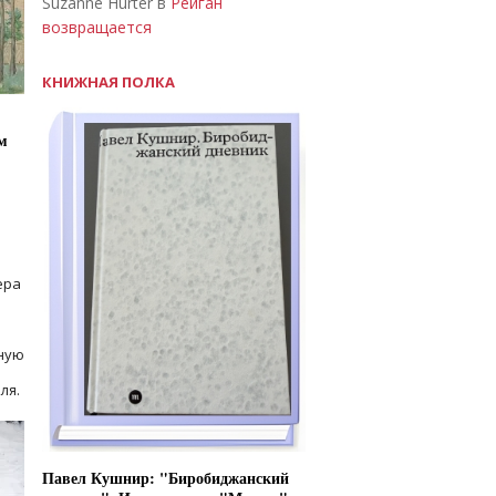
Suzanne Hurter в
Рейган
возвращается
КНИЖНАЯ ПОЛКА
м
ера
ную
ля.
Павел Кушнир: "Биробиджанский