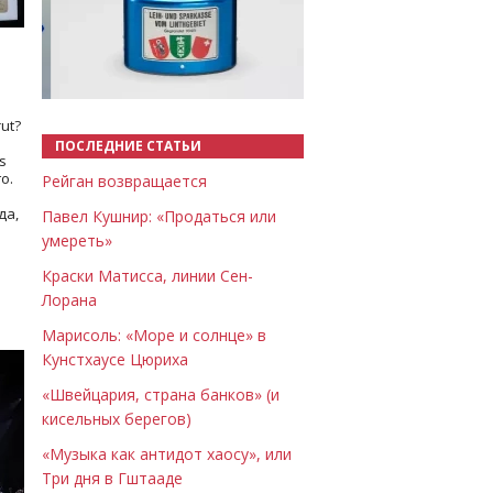
Назад
Вперёд
ut?
ПОСЛЕДНИЕ СТАТЬИ
s
о.
Рейган возвращается
да,
Павел Кушнир: «Продаться или
умереть»
Краски Матисса, линии Сен-
Лорана
Марисоль: «Море и солнце» в
Кунстхаусе Цюриха
«Швейцария, страна банков» (и
кисельных берегов)
«Музыка как антидот хаосу», или
Три дня в Гштааде