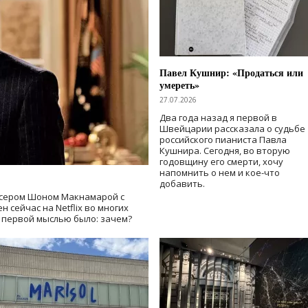
Павел Кушнир: «Продаться или
умереть»
27.07.2026
Два года назад я первой в
Швейцарии рассказала о судьбе
российского пианиста Павла
Кушнира. Сегодня, во вторую
годовщину его смерти, хочу
напомнить о нем и кое-что
добавить.
сером Шоном Макнамарой с
 сейчас на Netflix во многих
й первой мыслью было: зачем?