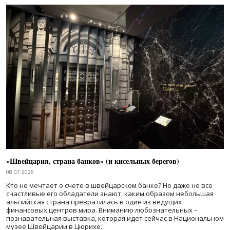
«Швейцария, страна банков» (и кисельных берегов)
08.07.2026
Кто не мечтает о счете в швейцарском банке? Но даже не все
счастливые его обладатели знают, каким образом небольшая
альпийская страна превратилась в один из ведущих
финансовых центров мира. Вниманию любознательных –
познавательная выставка, которая идет сейчас в Национальном
музее Швейцарии в Цюрихе.