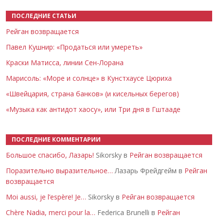
ПОСЛЕДНИЕ СТАТЬИ
Рейган возвращается
Павел Кушнир: «Продаться или умереть»
Краски Матисса, линии Сен-Лорана
Марисоль: «Море и солнце» в Кунстхаусе Цюриха
«Швейцария, страна банков» (и кисельных берегов)
«Музыка как антидот хаосу», или Три дня в Гштааде
ПОСЛЕДНИЕ КОММЕНТАРИИ
Большое спасибо, Лазарь!
Sikorsky в
Рейган возвращается
Поразительно выразительное…
Лазарь Фрейдгейм в
Рейган
возвращается
Moi aussi, je l’espère! Je…
Sikorsky в
Рейган возвращается
Chère Nadia, merci pour la…
Federica Brunelli в
Рейган