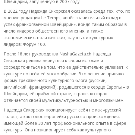
Швейцарии, запущенную в 2007 году.
В 2022 году Надежда Сикорская оказалась среди тех, кто, по
мнению редакции Le Temps, «внёс значительный вклад в
успех франкоязычной Швейцарии», войдя таким образом в
число лидеров общественного мнения, а также
экономических, политических, научных и культурных
лидеров: Форум 100.
После 18 лет руководства NashaGazeta.ch Надежда
Сикорская решила вернуться к своим истокам и
сосредоточиться на том, что её действительно увлекает: к
культуре во всём её многообразии. Это решение приняло
форму трёхязычного культурного блога (русский,
английский, французский), родившегося в сердце Европы – в
Швейцарии, её приёмной стране, стране, которая
отличается своей мультикультурностью и многоязычием.
Надежда Сикорская позиционирует себя не как «русский
голос», а как голос европейки русского происхождения,
имеющей более 30 лет профессионального опыта в сфере
культуры. Она позиционирует себя как культурного