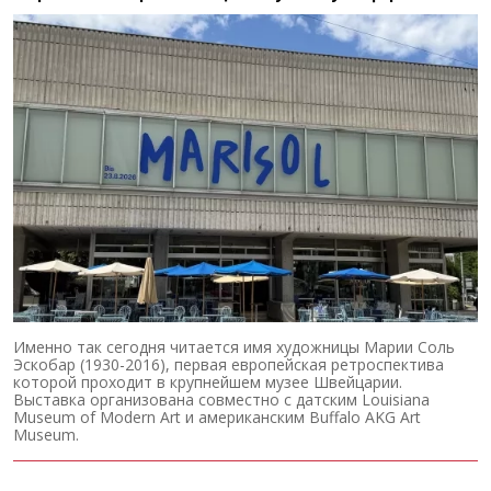
Именно так сегодня читается имя художницы Марии Соль
Эскобар (1930-2016), первая европейская ретроспектива
которой проходит в крупнейшем музее Швейцарии.
Выставка организована совместно с датским Louisiana
Museum of Modern Art и американским Buffalo AKG Art
Museum.