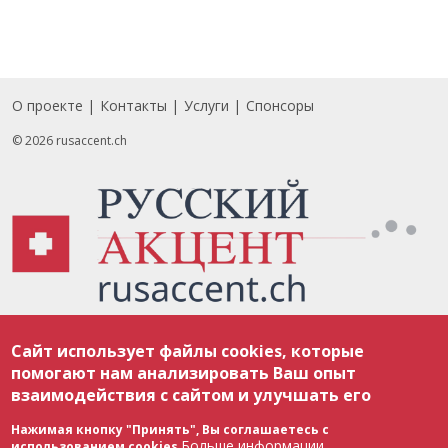
О проекте
Контакты
Услуги
Спонсоры
Footer
© 2026 rusaccent.ch
Все материалы, размещенные на веб-сайте rusaccent.ch, охраняются в
Сайт использует файлы cookies, которые
соответствии с законодательством Швейцарии об авторском праве и
международными соглашениями. Полное или частичное использование
помогают нам анализировать Ваш опыт
материалов возможно только с разрешения редакции. В случае полного
взаимодействия с сайтом и улучшать его
или частичного воспроизведения материалов сайта rusaccent.ch,
ОБЯЗАТЕЛЬНА АКТИВНАЯ ГИПЕРССЫЛКА на конкретный заимствованный
текст. Фотоизображения, размещенные редакцией rusaccent.ch, являются
Нажимая кнопку "Принять", Вы соглашаетесь с
ее исключительной собственностью. Полное или частичное
Больше информации
использованием cookies