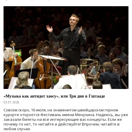
«Музыка как антидот хаосу», или Три дня в Гштааде
03.07.2026
Совсем скоро, 16 июля, на знаменитом швейцарском горном
курорте откроется Фестиваль имени Менухина. Надеюсь, вы уже
заказали билеты на все интересующие вас концерты. Если же
почему-то нет, то читайте и действуйте! Впрочем, читайте в
любом случае.