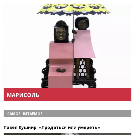
Назад
Вперёд
МАРИСОЛЬ
САМОЕ ЧИТАЕМОЕ
Павел Кушнир: «Продаться или умереть»