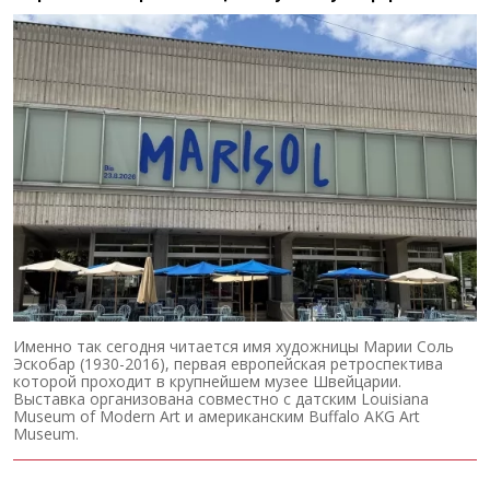
Именно так сегодня читается имя художницы Марии Соль
Эскобар (1930-2016), первая европейская ретроспектива
которой проходит в крупнейшем музее Швейцарии.
Выставка организована совместно с датским Louisiana
Museum of Modern Art и американским Buffalo AKG Art
Museum.