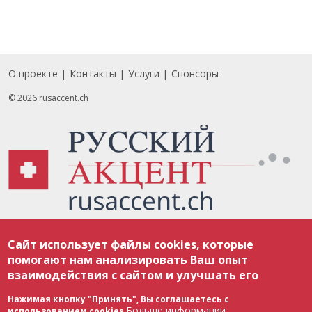
О проекте
Контакты
Услуги
Спонсоры
Footer
© 2026 rusaccent.ch
Все материалы, размещенные на веб-сайте rusaccent.ch, охраняются в
Сайт использует файлы cookies, которые
соответствии с законодательством Швейцарии об авторском праве и
международными соглашениями. Полное или частичное использование
помогают нам анализировать Ваш опыт
материалов возможно только с разрешения редакции. В случае полного
взаимодействия с сайтом и улучшать его
или частичного воспроизведения материалов сайта rusaccent.ch,
ОБЯЗАТЕЛЬНА АКТИВНАЯ ГИПЕРССЫЛКА на конкретный заимствованный
текст. Фотоизображения, размещенные редакцией rusaccent.ch, являются
Нажимая кнопку "Принять", Вы соглашаетесь с
ее исключительной собственностью. Полное или частичное
Больше информации
использованием cookies