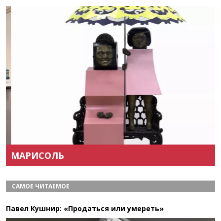
Назад
Вперёд
МАРИСОЛЬ
САМОЕ ЧИТАЕМОЕ
Павел Кушнир: «Продаться или умереть»