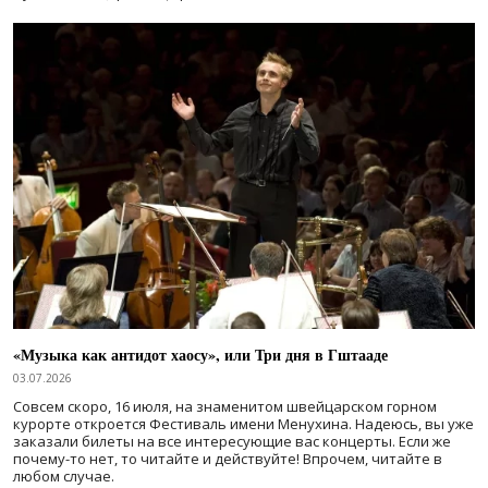
«Музыка как антидот хаосу», или Три дня в Гштааде
03.07.2026
Совсем скоро, 16 июля, на знаменитом швейцарском горном
курорте откроется Фестиваль имени Менухина. Надеюсь, вы уже
заказали билеты на все интересующие вас концерты. Если же
почему-то нет, то читайте и действуйте! Впрочем, читайте в
любом случае.