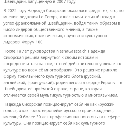
Швейцарии, запущенную в 2007 году.
В 2022 году Надежда Сикорская оказалась среди тех, кто, по
мнению редакции Le Temps, «внёс значительный вклад в
успех франкоязычной Швейцарии», войдя таким образом в
число лидеров общественного мнения, а также
экономических, политических, научных и культурных
лидеров: Форум 100.
После 18 лет руководства NashaGazeta.ch Надежда
Сикорская решила вернуться к своим истокам и
сосредоточиться на том, что её действительно увлекает: к
культуре во всём её многообразии. Это решение приняло
форму трёхязычного культурного блога (русский,
английский, французский), родившегося в сердце Европы – в
Швейцарии, её приёмной стране, стране, которая
отличается своей мультикультурностью и многоязычием.
Надежда Сикорская позиционирует себя не как «русский
голос», а как голос европейки русского происхождения,
имеющей более 30 лет профессионального опыта в сфере
культуры. Она позиционирует себя как культурного