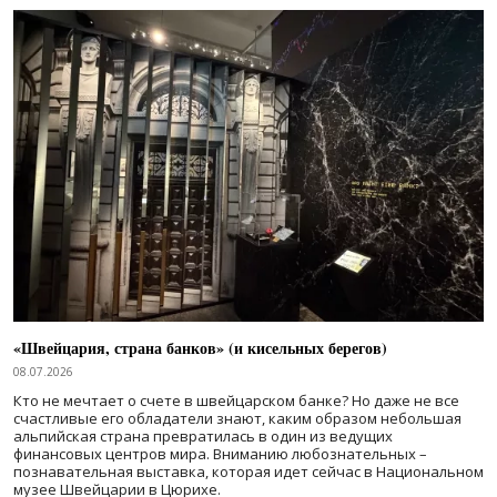
«Швейцария, страна банков» (и кисельных берегов)
08.07.2026
Кто не мечтает о счете в швейцарском банке? Но даже не все
счастливые его обладатели знают, каким образом небольшая
альпийская страна превратилась в один из ведущих
финансовых центров мира. Вниманию любознательных –
познавательная выставка, которая идет сейчас в Национальном
музее Швейцарии в Цюрихе.