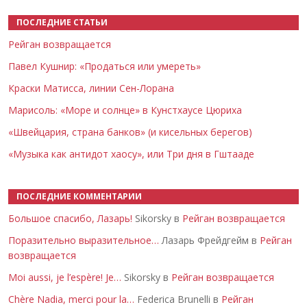
ПОСЛЕДНИЕ СТАТЬИ
Рейган возвращается
Павел Кушнир: «Продаться или умереть»
Краски Матисса, линии Сен-Лорана
Марисоль: «Море и солнце» в Кунстхаусе Цюриха
«Швейцария, страна банков» (и кисельных берегов)
«Музыка как антидот хаосу», или Три дня в Гштааде
ПОСЛЕДНИЕ КОММЕНТАРИИ
Большое спасибо, Лазарь!
Sikorsky в
Рейган возвращается
Поразительно выразительное…
Лазарь Фрейдгейм в
Рейган
возвращается
Moi aussi, je l’espère! Je…
Sikorsky в
Рейган возвращается
Chère Nadia, merci pour la…
Federica Brunelli в
Рейган