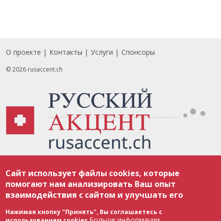
О проекте
Контакты
Услуги
Спонсоры
Footer
© 2026 rusaccent.ch
Все материалы, размещенные на веб-сайте rusaccent.ch, охраняются в
Сайт использует файлы cookies, которые
соответствии с законодательством Швейцарии об авторском праве и
международными соглашениями. Полное или частичное использование
помогают нам анализировать Ваш опыт
материалов возможно только с разрешения редакции. В случае полного
взаимодействия с сайтом и улучшать его
или частичного воспроизведения материалов сайта rusaccent.ch,
ОБЯЗАТЕЛЬНА АКТИВНАЯ ГИПЕРССЫЛКА на конкретный заимствованный
текст. Фотоизображения, размещенные редакцией rusaccent.ch, являются
Нажимая кнопку "Принять", Вы соглашаетесь с
ее исключительной собственностью. Полное или частичное
Больше информации
использованием cookies