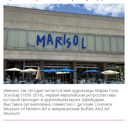
Именно так сегодня читается имя художницы Марии Соль
Эскобар (1930-2016), первая европейская ретроспектива
которой проходит в крупнейшем музее Швейцарии.
Выставка организована совместно с датским Louisiana
Museum of Modern Art и американским Buffalo AKG Art
Museum.