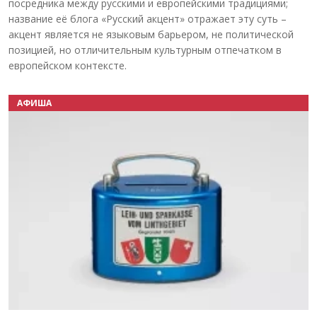
посредника между русскими и европейскими традициями;
название её блога «Русский акцент» отражает эту суть –
акцент является не языковым барьером, не политической
позицией, но отличительным культурным отпечатком в
европейском контексте.
АФИША
Назад
Вперёд