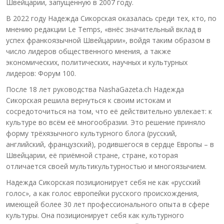
Швейцарии, запущенную в 2007 году.
В 2022 году Надежда Сикорская оказалась среди тех, кто, по
мнению редакции Le Temps, «внёс значительный вклад в
успех франкоязычной Швейцарии», войдя таким образом в
число лидеров общественного мнения, а также
экономических, политических, научных и культурных
лидеров: Форум 100.
После 18 лет руководства NashaGazeta.ch Надежда
Сикорская решила вернуться к своим истокам и
сосредоточиться на том, что её действительно увлекает: к
культуре во всём её многообразии. Это решение приняло
форму трёхязычного культурного блога (русский,
английский, французский), родившегося в сердце Европы – в
Швейцарии, её приёмной стране, стране, которая
отличается своей мультикультурностью и многоязычием.
Надежда Сикорская позиционирует себя не как «русский
голос», а как голос европейки русского происхождения,
имеющей более 30 лет профессионального опыта в сфере
культуры. Она позиционирует себя как культурного