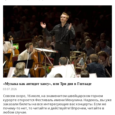
«Музыка как антидот хаосу», или Три дня в Гштааде
03.07.2026
Совсем скоро, 16 июля, на знаменитом швейцарском горном
курорте откроется Фестиваль имени Менухина. Надеюсь, вы уже
заказали билеты на все интересующие вас концерты. Если же
почему-то нет, то читайте и действуйте! Впрочем, читайте в
любом случае.