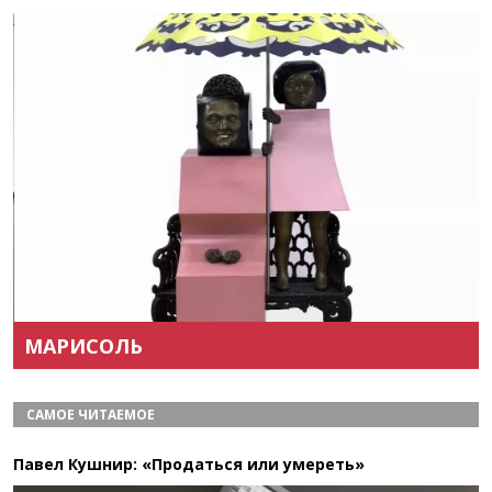
Назад
Вперёд
МАРИСОЛЬ
САМОЕ ЧИТАЕМОЕ
Павел Кушнир: «Продаться или умереть»