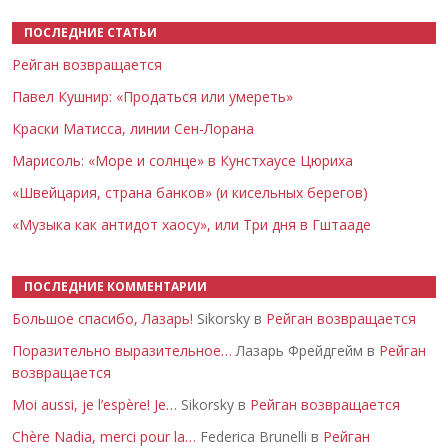
ПОСЛЕДНИЕ СТАТЬИ
Рейган возвращается
Павел Кушнир: «Продаться или умереть»
Краски Матисса, линии Сен-Лорана
Марисоль: «Море и солнце» в Кунстхаусе Цюриха
«Швейцария, страна банков» (и кисельных берегов)
«Музыка как антидот хаосу», или Три дня в Гштааде
ПОСЛЕДНИЕ КОММЕНТАРИИ
Большое спасибо, Лазарь!
Sikorsky в
Рейган возвращается
Поразительно выразительное…
Лазарь Фрейдгейм в
Рейган
возвращается
Moi aussi, je l’espère! Je…
Sikorsky в
Рейган возвращается
Chère Nadia, merci pour la…
Federica Brunelli в
Рейган