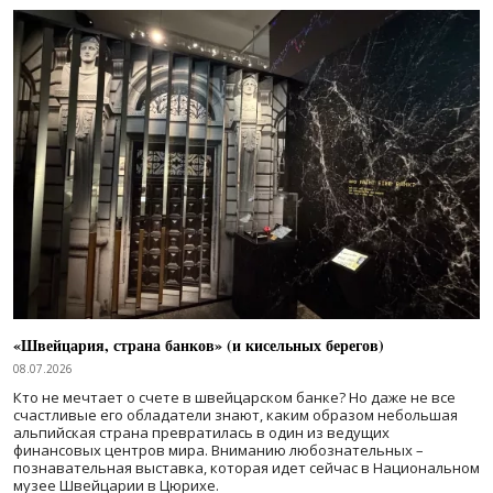
«Швейцария, страна банков» (и кисельных берегов)
08.07.2026
Кто не мечтает о счете в швейцарском банке? Но даже не все
счастливые его обладатели знают, каким образом небольшая
альпийская страна превратилась в один из ведущих
финансовых центров мира. Вниманию любознательных –
познавательная выставка, которая идет сейчас в Национальном
музее Швейцарии в Цюрихе.