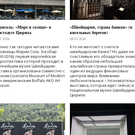
исоль: «Море и солнце» в
«Швейцария, страна банков» (и
нстхаусе Цюриха
кисельных берегов)
7.2026
08.07.2026
нно так сегодня читается имя
Кто не мечтает о счете в
дожницы Марии Соль Эскобар
швейцарском банке? Но даже не 
30-2016), первая европейская
счастливые его обладатели знаю
роспектива которой проходит в
каким образом небольшая
упнейшем музее Швейцарии.
альпийская страна превратилась
тавка организована совместно с
один из ведущих финансовых
ским Louisiana Museum of Modern
центров мира. Вниманию
 и американским Buffalo AKG Art
любознательных – познаватель
seum.
выставка, которая идет сейчас в
Национальном музее Швейцарии
Цюрихе.