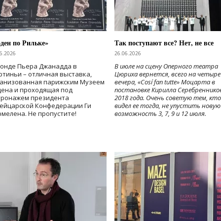
ден по Рильке»
Так поступают все? Нет, не все
6.2026
26.06.2026
Фонде Пьера Джанадда в
В июле на сцену Оперного театра
тиньи – отличная выставка,
Цюриха вернется, всего на четыре
ганизованная парижским Музеем
вечера, «Cosí fan tutte» Моцарта в
дена и проходящая под
постановке Кирилла Серебреннико
тронажем президента
2018 года. Очень советую тем, кто
ейцарской Конфедерации Ги
видел ее тогда, не упустить новую
мелена. Не пропустите!
возможность 3, 7, 9 и 12 июля.