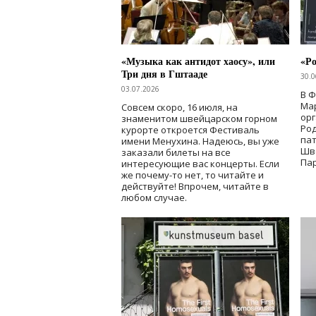
«Музыка как антидот хаосу», или
«Ро
Три дня в Гштааде
30.0
03.07.2026
В 
Мар
Совсем скоро, 16 июля, на
ор
знаменитом швейцарском горном
Ро
курорте откроется Фестиваль
па
имени Менухина. Надеюсь, вы уже
Шв
заказали билеты на все
Пар
интересующие вас концерты. Если
же почему-то нет, то читайте и
действуйте! Впрочем, читайте в
любом случае.