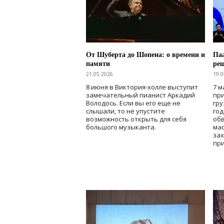
От Шуберта до Шопена: о времени и
Паа
памяти
ре
21.05.2026
19.0
8 июня в Виктория-холле выступит
7 м
замечательный пианист Аркадий
при
Володось. Если вы его еще не
гру
слышали, то не упустите
го
возможность открыть для себя
об
большого музыканта.
мас
зах
при