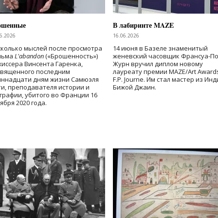
ошенные
В лабиринте MAZE
6.2026
16.06.2026
колько мыслей после просмотра
14 июня в Базеле знаменитый
льма
L'abandon
(«Брошенность»)
женевский часовщик Франсуа-П
иссера Винсента Гаренка,
Журн вручил диплом новому
священного последним
лауреату премии MAZE/Art Award
иннадцати дням жизни Самюэля
F.P. Journe. Им стал мастер из Ин
и, преподавателя истории и
Бижой Джаин.
графии, убитого во Франции 16
ября 2020 года.