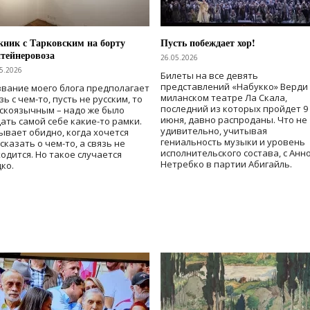
ник с Тарковским на борту
Пусть побеждает хор!
тейнеровоза
26.05.2026
5.2026
Билеты на все девять
представлений «Набукко» Верди
вание моего блога предполагает
миланском театре Ла Скала,
зь с чем-то, пусть не русским, то
последний из которых пройдет 9
скоязычным – надо же было
июня, давно распроданы. Что не
ать самой себе какие-то рамки.
удивительно, учитывая
ывает обидно, когда хочется
гениальность музыки и уровень
сказать о чем-то, а связь не
исполнительского состава, с Анн
одится. Но такое случается
Нетребко в партии Абигайль.
ко.