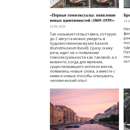
«Первые гомосексуалы: появление
Бр
новых идентичностей (1869–1939)»
19.0
23.06.2026
Нес
фи
Так называется выставка, которую
реж
до 2 августа можно увидеть в
по
Художественном музее Базеля
од
(Kunstmuseum Basel). Сразу скажу:
Пат
речь идет не о появлении
гео
гомосексуальности как таковой, а о
окт
моменте, когда для явления,
существовавшего испокон веков,
появились новые слова, а вместе с
ними и новые способы описывать
человеческий опыт.