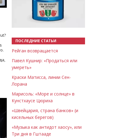
Назад
Вперёд
ut?
ПОСЛЕДНИЕ СТАТЬИ
s
о.
Рейган возвращается
да,
Павел Кушнир: «Продаться или
умереть»
Краски Матисса, линии Сен-
Лорана
Марисоль: «Море и солнце» в
Кунстхаусе Цюриха
«Швейцария, страна банков» (и
кисельных берегов)
«Музыка как антидот хаосу», или
Три дня в Гштааде