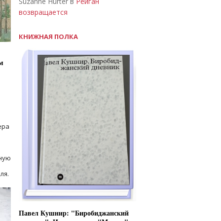
Suzanne Hurter в
Рейган
возвращается
КНИЖНАЯ ПОЛКА
м
ера
ную
ля.
Павел Кушнир: "Биробиджанский