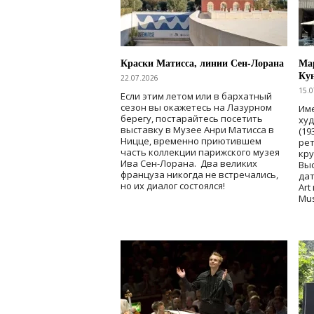
Краски Матисса, линии Сен-Лорана
Мар
Ку
22.07.2026
15.0
Если этим летом или в бархатный
сезон вы окажетесь на Лазурном
Име
берегу, постарайтесь посетить
ху
выставку в Музее Анри Матисса в
(19
Ницце, временно приютившем
рет
часть коллекции парижского музея
кр
Ива Сен-Лорана. Два великих
Выс
француза никогда не встречались,
дат
но их диалог состоялся!
Art
Mu