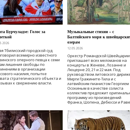
та Бурчуладзе: Голос за
Музыкальные стихии – с
шеткой
Балтийского моря к швейцарски
озерам
5.2026
12.05.2026
ая Тбилисский городской суд
говорил всемирно известного
Оркестр Романдской Швейцарии
зинского оперного певца к семи
приглашает всех меломанов на
дам лишения свободы
по
концерты в Женеве, Лозанне и
винениям в организации
Люцерне 20, 21 и 22 мая. Под
сового насилия, попытке
руководством литовского дириж
вата стратегического объекта и
Мирги Гражините-Тила и с
зывах к свержению власти
.
латвийским пианистом Георгием
Осокиным в качестве солиста
коллектив предложит оригиналь
программу из произведений
Франка, Шопена, Дебюсси и Раве