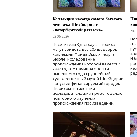
Коллекция некогда самого богатого
Пик
человека Швейцарии в
кон
«петербургской развеске»
28.0
02.06.2026
Наз
свя
Посетители Кунстхауса Цюриха
рус
могут увидеть все 205 шедевров
зад
коллекции Фонда Эмиля Георга
И б
Бюрле, исследование
рас
происхождения которой ведется с
нах
2002 года. А начиная с весны
ред
нынешнего года крупнейший
художественный музей Швейцарии
запустил финансируемый городом
Цюрихом пятилетний
исследовательский проект с целью
повторного изучения
происхождения произведений.