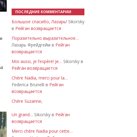
ПОСЛЕДНИЕ КОММЕНТАРИИ
Большое спасибо, Лазарь!
Sikorsky
в
Рейган возвращается
Поразительно выразительное…
 в
Лазарь Фрейдгейм в
Рейган
возвращается
Moi aussi, je l’espère! Je…
Sikorsky в
ой
Рейган возвращается
Chère Nadia, merci pour la…
Federica Brunelli в
Рейган
возвращается
Chère Suzanne,
Un grand…
Sikorsky в
Рейган
возвращается
Merci chère Nadia pour cette…