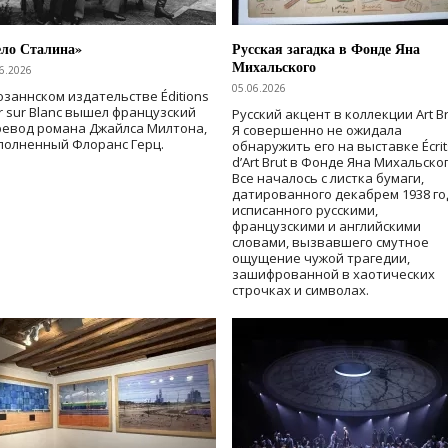
ело Сталина»
Русская загадка в Фонде Яна
Михальского
6.2026
05.06.2026
озаннском издательстве Éditions
r sur Blanc вышел французский
Русский акцент в коллекции Art Br
ревод романа Джайлса Милтона,
Я совершенно не ожидала
полненный Флоранс Герц.
обнаружить его на выставке Écrit
d’Art Brut в Фонде Яна Михальског
Все началось с листка бумаги,
датированного декабрем 1938 го
исписанного русскими,
французскими и английскими
словами, вызвавшего смутное
ощущение чужой трагедии,
зашифрованной в хаотических
строчках и символах.