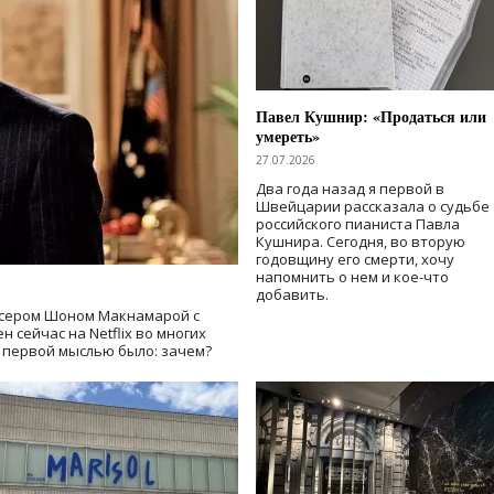
Павел Кушнир: «Продаться или
умереть»
27.07.2026
Два года назад я первой в
Швейцарии рассказала о судьбе
российского пианиста Павла
Кушнира. Сегодня, во вторую
годовщину его смерти, хочу
напомнить о нем и кое-что
добавить.
сером Шоном Макнамарой с
 сейчас на Netflix во многих
й первой мыслью было: зачем?