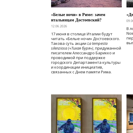
«Белые ночи» в Риме: зачем
«Д
итальянцам Достоевский?
09.0
12.06.2026
В л
Noi
17 июня в столице Италии будут
пе
читать «Белые ночи» Достоевского.
вы
Такова суть акции
La tempesta
silenziosa (
«
Тихая буря
»
)
, придуманной
писателем Алессандро Барикко и
проводимой при поддержке
городского Департамента культуры
и координации инициатив,
связанных с Днем памяти Рима.