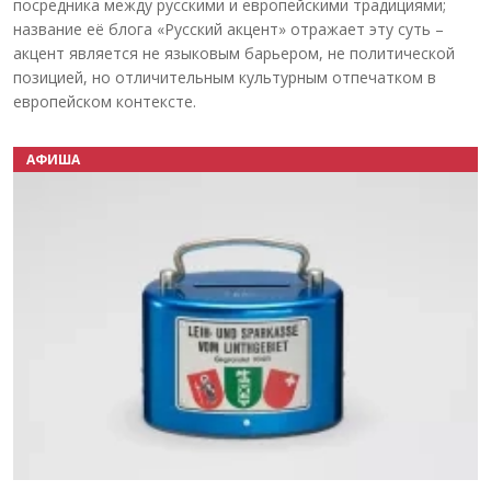
посредника между русскими и европейскими традициями;
название её блога «Русский акцент» отражает эту суть –
акцент является не языковым барьером, не политической
позицией, но отличительным культурным отпечатком в
европейском контексте.
АФИША
Назад
Вперёд