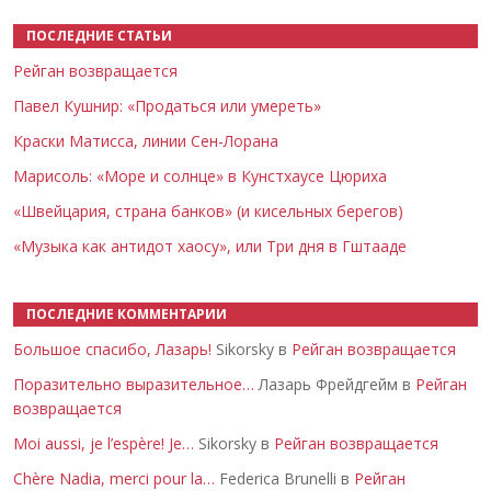
ПОСЛЕДНИЕ СТАТЬИ
Рейган возвращается
Павел Кушнир: «Продаться или умереть»
Краски Матисса, линии Сен-Лорана
Марисоль: «Море и солнце» в Кунстхаусе Цюриха
«Швейцария, страна банков» (и кисельных берегов)
«Музыка как антидот хаосу», или Три дня в Гштааде
ПОСЛЕДНИЕ КОММЕНТАРИИ
Большое спасибо, Лазарь!
Sikorsky в
Рейган возвращается
Поразительно выразительное…
Лазарь Фрейдгейм в
Рейган
возвращается
Moi aussi, je l’espère! Je…
Sikorsky в
Рейган возвращается
Chère Nadia, merci pour la…
Federica Brunelli в
Рейган