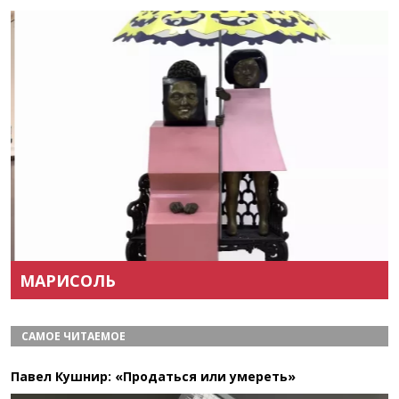
Назад
Вперёд
МАРИСОЛЬ
САМОЕ ЧИТАЕМОЕ
Павел Кушнир: «Продаться или умереть»