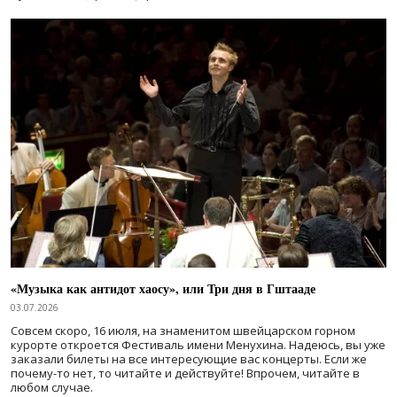
«Музыка как антидот хаосу», или Три дня в Гштааде
03.07.2026
Совсем скоро, 16 июля, на знаменитом швейцарском горном
курорте откроется Фестиваль имени Менухина. Надеюсь, вы уже
заказали билеты на все интересующие вас концерты. Если же
почему-то нет, то читайте и действуйте! Впрочем, читайте в
любом случае.