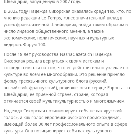
Швейцарии, запущенную в 2007 году.
В 2022 году Надежда Сикорская оказалась среди тех, кто, по
мнению редакции Le Temps, «внёс значительный вклад в
успех франкоязычной Швейцарии», войдя таким образом в
число лидеров общественного мнения, а также
экономических, политических, научных и культурных
лидеров: Форум 100.
После 18 лет руководства NashaGazeta.ch Надежда
Сикорская решила вернуться к своим истокам и
сосредоточиться на том, что её действительно увлекает: к
культуре во всём её многообразии. Это решение приняло
форму трёхязычного культурного блога (русский,
английский, французский), родившегося в сердце Европы – в
Швейцарии, её приёмной стране, стране, которая
отличается своей мультикультурностью и многоязычием.
Надежда Сикорская позиционирует себя не как «русский
голос», а как голос европейки русского происхождения,
имеющей более 30 лет профессионального опыта в сфере
культуры. Она позиционирует себя как культурного