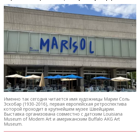
Именно так сегодня читается имя художницы Марии Соль
Эскобар (1930-2016), первая европейская ретроспектива
которой проходит в крупнейшем музее Швейцарии.
Выставка организована совместно с датским Louisiana
Museum of Modern Art и американским Buffalo AKG Art
Museum.