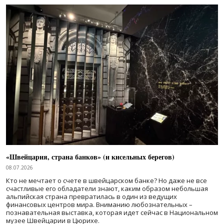
«Швейцария, страна банков» (и кисельных берегов)
08.07.2026
Кто не мечтает о счете в швейцарском банке? Но даже не все
счастливые его обладатели знают, каким образом небольшая
альпийская страна превратилась в один из ведущих
финансовых центров мира. Вниманию любознательных –
познавательная выставка, которая идет сейчас в Национальном
музее Швейцарии в Цюрихе.