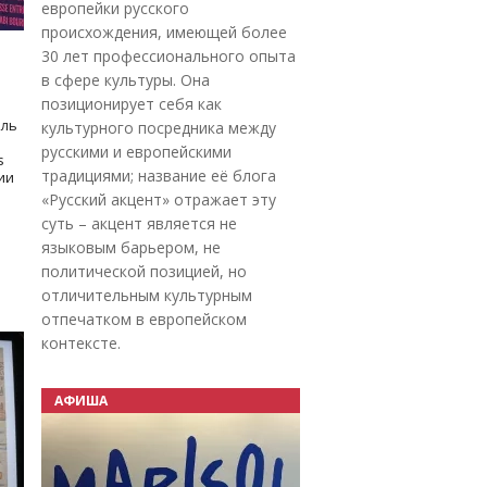
европейки русского
происхождения, имеющей более
30 лет профессионального опыта
в сфере культуры. Она
позиционирует себя как
оль
культурного посредника между
русскими и европейскими
s
традициями; название её блога
дии
«Русский акцент» отражает эту
суть – акцент является не
языковым барьером, не
политической позицией, но
отличительным культурным
отпечатком в европейском
контексте.
АФИША