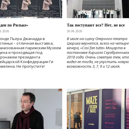
ден по Рильке»
Так поступают все? Нет, не все
6.2026
26.06.2026
Фонде Пьера Джанадда в
В июле на сцену Оперного театра
тиньи – отличная выставка,
Цюриха вернется, всего на четыре
ганизованная парижским Музеем
вечера, «Cosí fan tutte» Моцарта в
дена и проходящая под
постановке Кирилла Серебреннико
тронажем президента
2018 года. Очень советую тем, кто
ейцарской Конфедерации Ги
видел ее тогда, не упустить новую
мелена. Не пропустите!
возможность 3, 7, 9 и 12 июля.