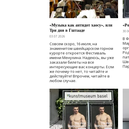
«Музыка как антидот хаосу», или
«Ро
Три дня в Гштааде
30.0
03.07.2026
В 
Мар
Совсем скоро, 16 июля, на
ор
знаменитом швейцарском горном
Ро
курорте откроется Фестиваль
па
имени Менухина. Надеюсь, вы уже
Шв
заказали билеты на все
Пар
интересующие вас концерты. Если
же почему-то нет, то читайте и
действуйте! Впрочем, читайте в
любом случае.