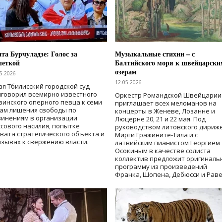
та Бурчуладзе: Голос за
Музыкальные стихии – с
шеткой
Балтийского моря к швейцарски
озерам
5.2026
12.05.2026
ая Тбилисский городской суд
говорил всемирно известного
Оркестр Романдской Швейцарии
зинского оперного певца к семи
приглашает всех меломанов на
дам лишения свободы
по
концерты в Женеве, Лозанне и
винениям в организации
Люцерне 20, 21 и 22 мая. Под
сового насилия, попытке
руководством литовского дириж
вата стратегического объекта и
Мирги Гражините-Тила и с
зывах к свержению власти
.
латвийским пианистом Георгием
Осокиным в качестве солиста
коллектив предложит оригиналь
программу из произведений
Франка, Шопена, Дебюсси и Раве