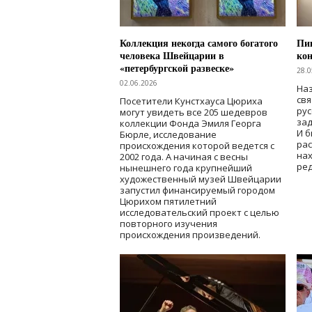
Коллекция некогда самого богатого
Пик
человека Швейцарии в
кон
«петербургской развеске»
28.0
02.06.2026
Наз
свя
Посетители Кунстхауса Цюриха
рус
могут увидеть все 205 шедевров
зад
коллекции Фонда Эмиля Георга
И б
Бюрле, исследование
рас
происхождения которой ведется с
нах
2002 года. А начиная с весны
ред
нынешнего года крупнейший
художественный музей Швейцарии
запустил финансируемый городом
Цюрихом пятилетний
исследовательский проект с целью
повторного изучения
происхождения произведений.