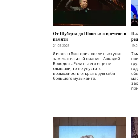
От Шуберта до Шопена: о времени и
Паа
памяти
ре
21.05.2026
19.0
8 июня в Виктория-холле выступит
7 м
замечательный пианист Аркадий
при
Володось. Если вы его еще не
гру
слышали, то не упустите
го
возможность открыть для себя
об
большого музыканта.
мас
зах
при