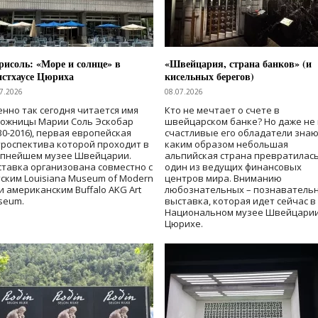
исоль: «Море и солнце» в
«Швейцария, страна банков» (и
нстхаусе Цюриха
кисельных берегов)
7.2026
08.07.2026
нно так сегодня читается имя
Кто не мечтает о счете в
дожницы Марии Соль Эскобар
швейцарском банке? Но даже не 
30-2016), первая европейская
счастливые его обладатели знаю
роспектива которой проходит в
каким образом небольшая
упнейшем музее Швейцарии.
альпийская страна превратилась
тавка организована совместно с
один из ведущих финансовых
ским Louisiana Museum of Modern
центров мира. Вниманию
 и американским Buffalo AKG Art
любознательных – познаватель
seum.
выставка, которая идет сейчас в
Национальном музее Швейцарии
Цюрихе.