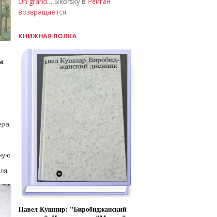
Un grand…
Sikorsky в
Рейган
возвращается
КНИЖНАЯ ПОЛКА
м
ера
ную
ля.
Павел Кушнир: "Биробиджанский