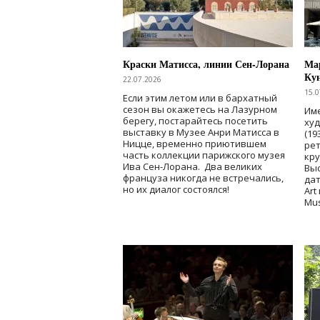
Краски Матисса, линии Сен-Лорана
Мар
Ку
22.07.2026
15.0
Если этим летом или в бархатный
сезон вы окажетесь на Лазурном
Име
берегу, постарайтесь посетить
ху
выставку в Музее Анри Матисса в
(19
Ницце, временно приютившем
рет
часть коллекции парижского музея
кр
Ива Сен-Лорана. Два великих
Выс
француза никогда не встречались,
дат
но их диалог состоялся!
Art
Mu