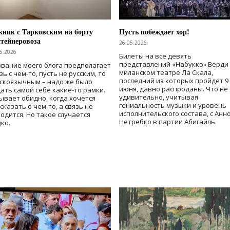
ник с Тарковским на борту
Пусть побеждает хор!
тейнеровоза
26.05.2026
5.2026
Билеты на все девять
представлений «Набукко» Верди
вание моего блога предполагает
миланском театре Ла Скала,
зь с чем-то, пусть не русским, то
последний из которых пройдет 9
скоязычным – надо же было
июня, давно распроданы. Что не
ать самой себе какие-то рамки.
удивительно, учитывая
ывает обидно, когда хочется
гениальность музыки и уровень
сказать о чем-то, а связь не
исполнительского состава, с Анн
одится. Но такое случается
Нетребко в партии Абигайль.
ко.