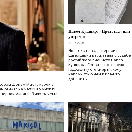
Павел Кушнир: «Продаться или
умереть»
27.07.2026
Два года назад я первой в
Швейцарии рассказала о судьбе
российского пианиста Павла
Кушнира. Сегодня, во вторую
годовщину его смерти, хочу
напомнить о нем и кое-что
добавить.
сером Шоном Макнамарой с
 сейчас на Netflix во многих
й первой мыслью было: зачем?