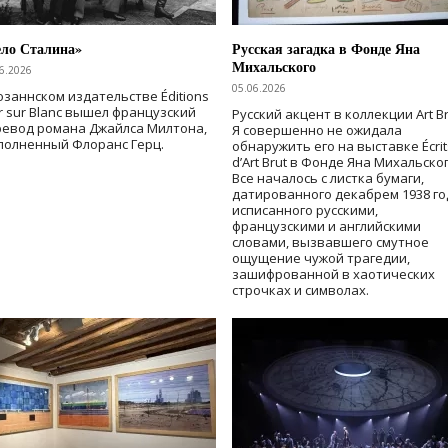
ело Сталина»
Русская загадка в Фонде Яна
Михальского
6.2026
05.06.2026
озаннском издательстве Éditions
r sur Blanc вышел французский
Русский акцент в коллекции Art Br
ревод романа Джайлса Милтона,
Я совершенно не ожидала
полненный Флоранс Герц.
обнаружить его на выставке Écrit
d’Art Brut в Фонде Яна Михальског
Все началось с листка бумаги,
датированного декабрем 1938 го
исписанного русскими,
французскими и английскими
словами, вызвавшего смутное
ощущение чужой трагедии,
зашифрованной в хаотических
строчках и символах.