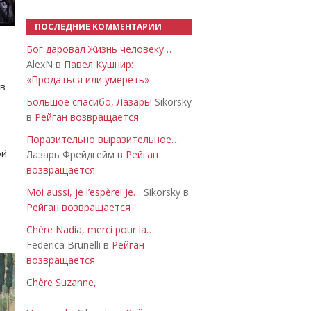
ПОСЛЕДНИЕ КОММЕНТАРИИ
Бог даровал Жизнь человеку…
AlexN в
Павел Кушнир:
«Продаться или умереть»
 в
Большое спасибо, Лазарь!
Sikorsky
в
Рейган возвращается
Поразительно выразительное…
ой
Лазарь Фрейдгейм в
Рейган
возвращается
Moi aussi, je l’espère! Je…
Sikorsky в
Рейган возвращается
Chère Nadia, merci pour la…
Federica Brunelli в
Рейган
возвращается
Chère Suzanne,