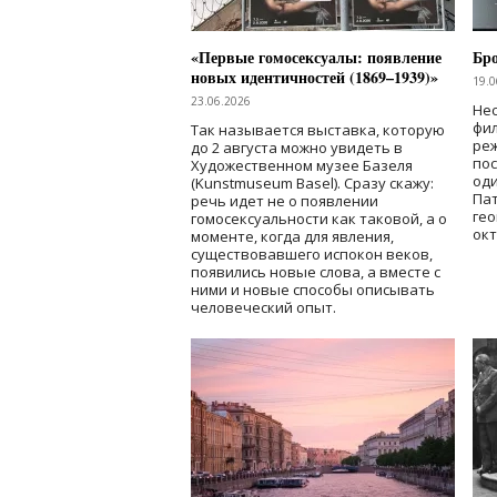
«Первые гомосексуалы: появление
Бр
новых идентичностей (1869–1939)»
19.0
23.06.2026
Нес
фи
Так называется выставка, которую
реж
до 2 августа можно увидеть в
по
Художественном музее Базеля
од
(Kunstmuseum Basel). Сразу скажу:
Пат
речь идет не о появлении
гео
гомосексуальности как таковой, а о
окт
моменте, когда для явления,
существовавшего испокон веков,
появились новые слова, а вместе с
ними и новые способы описывать
человеческий опыт.