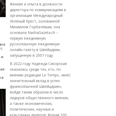
Женеве и опыта в должности
директора по коммуникациям в
организации Международный
Зелёный Крест, основанной
Михаилом Горбачёвым, она
основала NashaGazeta.ch –
первую ежедневную
русскоязычную ежедневную
все
т,
онлайн-газету в Швейцарии,
запущенную в 2007 году.
 в
В 2022 году Надежда Сикорская
ная
оказалась среди тех, кто, по
мнению редакции Le Temps, «внёс
 в
значительный вклад в успех
франкоязычной Швейцарии»,
войдя таким образом в число
лидеров общественного мнения,
а также экономических,
политических, научных и
культурных лидеров: Форум 100.