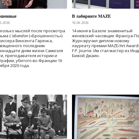
ошенные
В лабиринте MAZE
6.2026
16.06.2026
колько мыслей после просмотра
14 июня в Базеле знаменитый
льма
L'abandon
(«Брошенность»)
женевский часовщик Франсуа-П
иссера Винсента Гаренка,
Журн вручил диплом новому
священного последним
лауреату премии MAZE/Art Award
иннадцати дням жизни Самюэля
F.P. Journe. Им стал мастер из Ин
и, преподавателя истории и
Бижой Джаин.
графии, убитого во Франции 16
ября 2020 года.