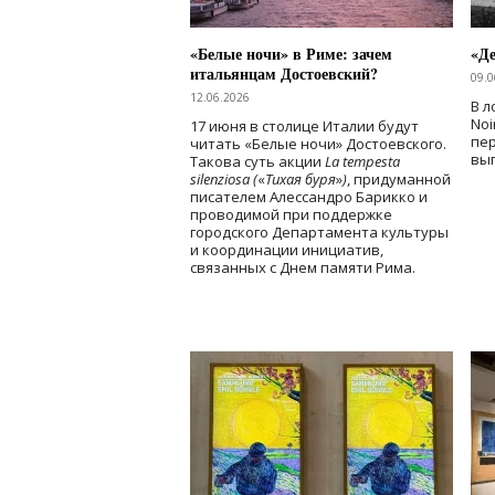
«Белые ночи» в Риме: зачем
«Д
итальянцам Достоевский?
09.0
12.06.2026
В л
Noi
17 июня в столице Италии будут
пе
читать «Белые ночи» Достоевского.
вы
Такова суть акции
La tempesta
silenziosa (
«
Тихая буря
»
)
, придуманной
писателем Алессандро Барикко и
проводимой при поддержке
городского Департамента культуры
и координации инициатив,
связанных с Днем памяти Рима.