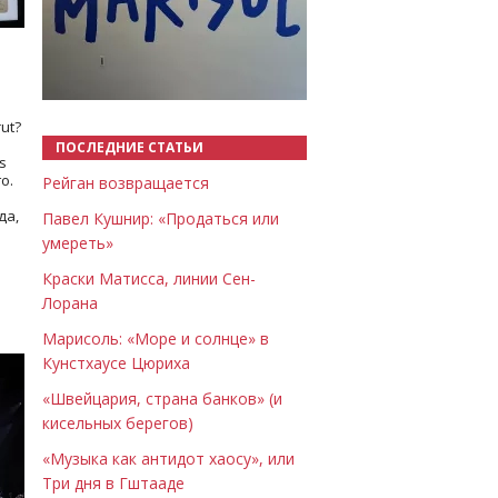
Назад
Вперёд
ut?
ПОСЛЕДНИЕ СТАТЬИ
s
о.
Рейган возвращается
да,
Павел Кушнир: «Продаться или
умереть»
Краски Матисса, линии Сен-
Лорана
Марисоль: «Море и солнце» в
Кунстхаусе Цюриха
«Швейцария, страна банков» (и
кисельных берегов)
«Музыка как антидот хаосу», или
Три дня в Гштааде