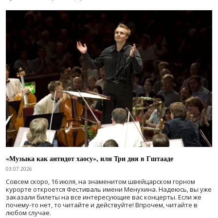
«Музыка как антидот хаосу», или Три дня в Гштааде
03.07.2026
Совсем скоро, 16 июля, на знаменитом швейцарском горном
курорте откроется Фестиваль имени Менухина. Надеюсь, вы уже
заказали билеты на все интересующие вас концерты. Если же
почему-то нет, то читайте и действуйте! Впрочем, читайте в
любом случае.