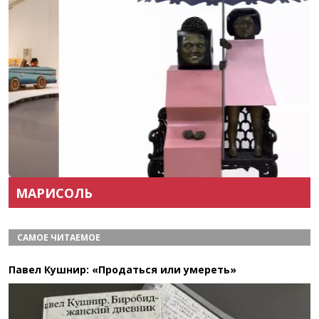
Назад
Вперёд
МАРИСОЛЬ
САМОЕ ЧИТАЕМОЕ
Павел Кушнир: «Продаться или умереть»