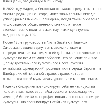
Швейцарии, запущенную в 2007 году.
В 2022 году Надежда Сикорская оказалась среди тех, кто, по
мнению редакции Le Temps, «внёс значительный вклад в
успех франкоязычной Швейцарии», войдя таким образом в
число лидеров общественного мнения, а также
экономических, политических, научных и культурных
лидеров: Форум 100.
После 18 лет руководства NashaGazeta.ch Надежда
Сикорская решила вернуться к своим истокам и
сосредоточиться на том, что её действительно увлекает: к
культуре во всём её многообразии. Это решение приняло
форму трёхязычного культурного блога (русский,
английский, французский), родившегося в сердце Европы – в
Швейцарии, её приёмной стране, стране, которая
отличается своей мультикультурностью и многоязычием.
Надежда Сикорская позиционирует себя не как «русский
голос», а как голос европейки русского происхождения,
имеющей более 30 лет профессионального опыта в сфере
культуры. Она позиционирует себя как культурного