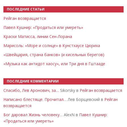
ПОСЛЕДНИЕ СТАТЬИ
Рейган возвращается
Павел Кушнир: «Продаться или умереть»
Краски Матисса, линии Сен-Лорана
Марисоль: «Море и солнце» в Кунстхаусе Цюриха
«Швейцария, страна банков» (и кисельных берегов)
«Музыка как антидот хаосу», или Три дня в Гштааде
ПОСЛЕДНИЕ КОММЕНТАРИИ
Спасибо, Лев Аронович, за…
Sikorsky в
Рейган возвращается
Написано блестяще. Прочитал…
Лев Борщевский в
Рейган
возвращается
Бог даровал Жизнь человеку…
AlexN в
Павел Кушнир:
«Продаться или умереть»