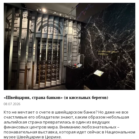
«Швейцария, страна банков» (и кисельных берегов)
08.07.2026
Кто не мечтает о счете в швейцарском банке? Но даже не все
счастливые его обладатели знают, каким образом небольшая
альпийская страна превратилась в один из ведущих
финансовых центров мира. Вниманию любознательных –
познавательная выставка, которая идет сейчас в Национальном
музее Швейцарии в Цюрихе.