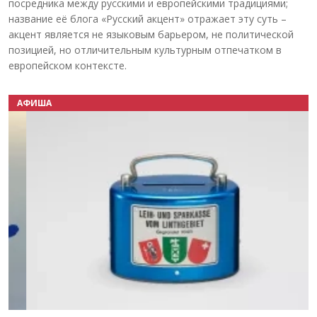
посредника между русскими и европейскими традициями;
название её блога «Русский акцент» отражает эту суть –
акцент является не языковым барьером, не политической
позицией, но отличительным культурным отпечатком в
европейском контексте.
АФИША
Назад
Вперёд