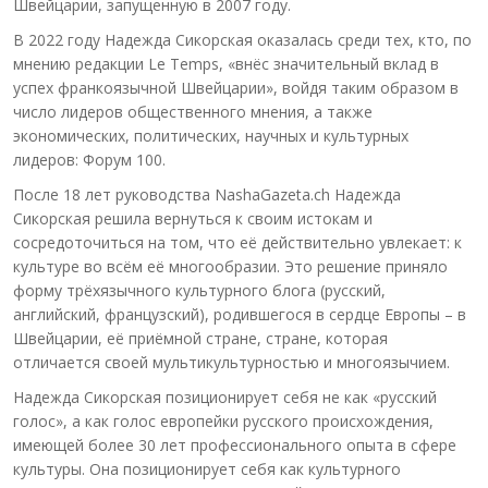
Швейцарии, запущенную в 2007 году.
В 2022 году Надежда Сикорская оказалась среди тех, кто, по
мнению редакции Le Temps, «внёс значительный вклад в
успех франкоязычной Швейцарии», войдя таким образом в
число лидеров общественного мнения, а также
экономических, политических, научных и культурных
лидеров: Форум 100.
После 18 лет руководства NashaGazeta.ch Надежда
Сикорская решила вернуться к своим истокам и
сосредоточиться на том, что её действительно увлекает: к
культуре во всём её многообразии. Это решение приняло
форму трёхязычного культурного блога (русский,
английский, французский), родившегося в сердце Европы – в
Швейцарии, её приёмной стране, стране, которая
отличается своей мультикультурностью и многоязычием.
Надежда Сикорская позиционирует себя не как «русский
голос», а как голос европейки русского происхождения,
имеющей более 30 лет профессионального опыта в сфере
культуры. Она позиционирует себя как культурного