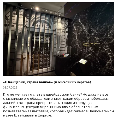
«Швейцария, страна банков» (и кисельных берегов)
08.07.2026
Кто не мечтает о счете в швейцарском банке? Но даже не все
счастливые его обладатели знают, каким образом небольшая
альпийская страна превратилась в один из ведущих
финансовых центров мира. Вниманию любознательных –
познавательная выставка, которая идет сейчас в Национальном
музее Швейцарии в Цюрихе.