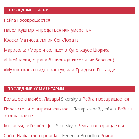
ПОСЛЕДНИЕ СТАТЬИ
Рейган возвращается
Павел Кушнир: «Продаться или умереть»
Краски Матисса, линии Сен-Лорана
Марисоль: «Море и солнце» в Кунстхаусе Цюриха
«Швейцария, страна банков» (и кисельных берегов)
«Музыка как антидот хаосу», или Три дня в Гштааде
ПОСЛЕДНИЕ КОММЕНТАРИИ
Большое спасибо, Лазарь!
Sikorsky в
Рейган возвращается
Поразительно выразительное…
Лазарь Фрейдгейм в
Рейган
возвращается
Moi aussi, je l’espère! Je…
Sikorsky в
Рейган возвращается
Chère Nadia, merci pour la…
Federica Brunelli в
Рейган