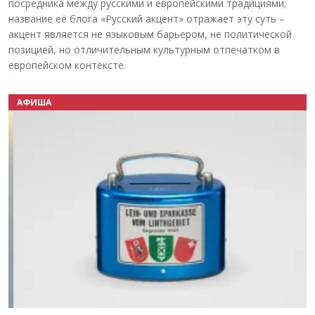
посредника между русскими и европейскими традициями;
название её блога «Русский акцент» отражает эту суть –
акцент является не языковым барьером, не политической
позицией, но отличительным культурным отпечатком в
европейском контексте.
АФИША
Назад
Вперёд