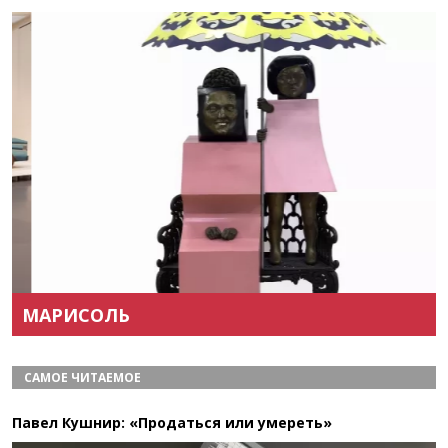
Назад
Вперёд
МАРИСОЛЬ
САМОЕ ЧИТАЕМОЕ
Павел Кушнир: «Продаться или умереть»