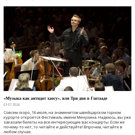
«Музыка как антидот хаосу», или Три дня в Гштааде
03.07.2026
Совсем скоро, 16 июля, на знаменитом швейцарском горном
курорте откроется Фестиваль имени Менухина. Надеюсь, вы уже
заказали билеты на все интересующие вас концерты. Если же
почему-то нет, то читайте и действуйте! Впрочем, читайте в
любом случае.