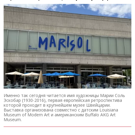
Именно так сегодня читается имя художницы Марии Соль
Эскобар (1930-2016), первая европейская ретроспектива
которой проходит в крупнейшем музее Швейцарии.
Выставка организована совместно с датским Louisiana
Museum of Modern Art и американским Buffalo AKG Art
Museum.