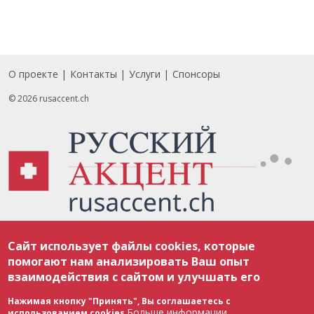
О проекте
Контакты
Услуги
Спонсоры
Footer
© 2026 rusaccent.ch
Все материалы, размещенные на веб-сайте rusaccent.ch, охраняются в
Сайт использует файлы cookies, которые
соответствии с законодательством Швейцарии об авторском праве и
международными соглашениями. Полное или частичное использование
помогают нам анализировать Ваш опыт
материалов возможно только с разрешения редакции. В случае полного
взаимодействия с сайтом и улучшать его
или частичного воспроизведения материалов сайта rusaccent.ch,
ОБЯЗАТЕЛЬНА АКТИВНАЯ ГИПЕРССЫЛКА на конкретный заимствованный
текст. Фотоизображения, размещенные редакцией rusaccent.ch, являются
Нажимая кнопку "Принять", Вы соглашаетесь с
ее исключительной собственностью. Полное или частичное
Больше информации
использованием cookies