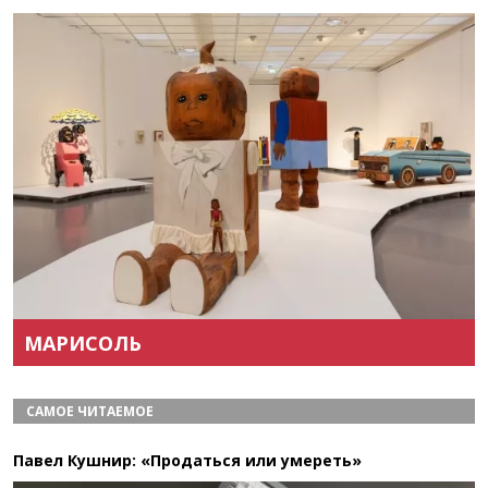
Назад
Вперёд
МАРИСОЛЬ
САМОЕ ЧИТАЕМОЕ
Павел Кушнир: «Продаться или умереть»