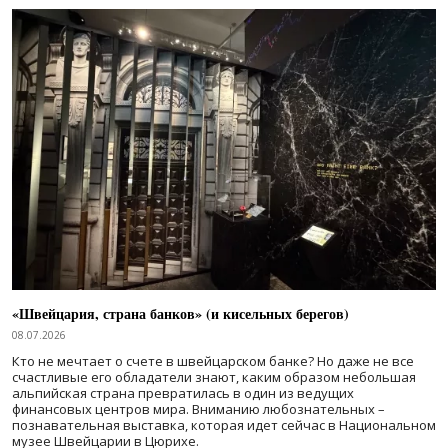
«Швейцария, страна банков» (и кисельных берегов)
08.07.2026
Кто не мечтает о счете в швейцарском банке? Но даже не все
счастливые его обладатели знают, каким образом небольшая
альпийская страна превратилась в один из ведущих
финансовых центров мира. Вниманию любознательных –
познавательная выставка, которая идет сейчас в Национальном
музее Швейцарии в Цюрихе.