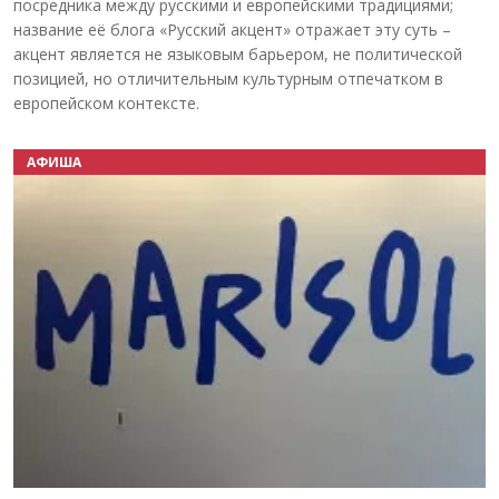
посредника между русскими и европейскими традициями;
название её блога «Русский акцент» отражает эту суть –
акцент является не языковым барьером, не политической
позицией, но отличительным культурным отпечатком в
европейском контексте.
АФИША
Назад
Вперёд