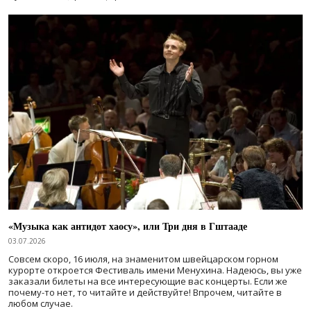
«Музыка как антидот хаосу», или Три дня в Гштааде
03.07.2026
Совсем скоро, 16 июля, на знаменитом швейцарском горном
курорте откроется Фестиваль имени Менухина. Надеюсь, вы уже
заказали билеты на все интересующие вас концерты. Если же
почему-то нет, то читайте и действуйте! Впрочем, читайте в
любом случае.