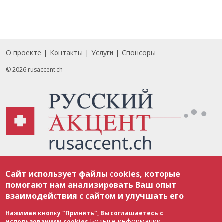
О проекте
Контакты
Услуги
Спонсоры
Footer
© 2026 rusaccent.ch
Все материалы, размещенные на веб-сайте rusaccent.ch, охраняются в
Сайт использует файлы cookies, которые
соответствии с законодательством Швейцарии об авторском праве и
международными соглашениями. Полное или частичное использование
помогают нам анализировать Ваш опыт
материалов возможно только с разрешения редакции. В случае полного
взаимодействия с сайтом и улучшать его
или частичного воспроизведения материалов сайта rusaccent.ch,
ОБЯЗАТЕЛЬНА АКТИВНАЯ ГИПЕРССЫЛКА на конкретный заимствованный
текст. Фотоизображения, размещенные редакцией rusaccent.ch, являются
Нажимая кнопку "Принять", Вы соглашаетесь с
ее исключительной собственностью. Полное или частичное
Больше информации
использованием cookies