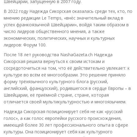
Швейцарии, запущенную в 2007 году.
В 2022 году Надежда Сикорская оказалась среди тех, кто, по
мнению редакции Le Temps, «внёс значительный вклад в
успех франкоязычной Швейцарии», войдя таким образом в
число лидеров общественного мнения, а также
экономических, политических, научных и культурных
лидеров: Форум 100.
После 18 лет руководства NashaGazeta.ch Надежда
Сикорская решила вернуться к своим истокам и
сосредоточиться на том, что её действительно увлекает: к
культуре во всём её многообразии. Это решение приняло
форму трёхязычного культурного блога (русский,
английский, французский), родившегося в сердце Европы – в
Швейцарии, её приёмной стране, стране, которая
отличается своей мультикультурностью и многоязычием.
Надежда Сикорская позиционирует себя не как «русский
голос», а как голос европейки русского происхождения,
имеющей более 30 лет профессионального опыта в сфере
культуры. Она позиционирует себя как культурного