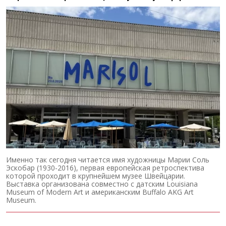
Именно так сегодня читается имя художницы Марии Соль
Эскобар (1930-2016), первая европейская ретроспектива
которой проходит в крупнейшем музее Швейцарии.
Выставка организована совместно с датским Louisiana
Museum of Modern Art и американским Buffalo AKG Art
Museum.