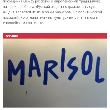
посредника между русскими и европейскими традициями;
название её блога «Русский акцент» отражает эту суть –
акцент является не языковым барьером, не политической
позицией, но отличительным культурным отпечатком в
европейском контексте.
АФИША
Назад
Вперёд