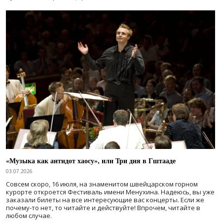
«Музыка как антидот хаосу», или Три дня в Гштааде
03.07.2026
Совсем скоро, 16 июля, на знаменитом швейцарском горном
курорте откроется Фестиваль имени Менухина. Надеюсь, вы уже
заказали билеты на все интересующие вас концерты. Если же
почему-то нет, то читайте и действуйте! Впрочем, читайте в
любом случае.