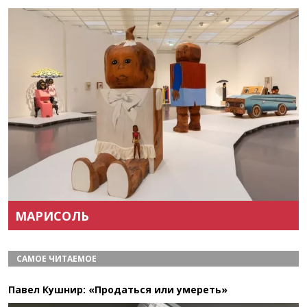
Назад
Вперёд
МАРИСОЛЬ
САМОЕ ЧИТАЕМОЕ
Павел Кушнир: «Продаться или умереть»