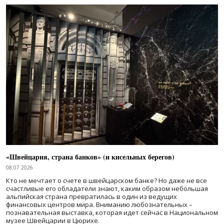
«Швейцария, страна банков» (и кисельных берегов)
08.07.2026
Кто не мечтает о счете в швейцарском банке? Но даже не все
счастливые его обладатели знают, каким образом небольшая
альпийская страна превратилась в один из ведущих
финансовых центров мира. Вниманию любознательных –
познавательная выставка, которая идет сейчас в Национальном
музее Швейцарии в Цюрихе.