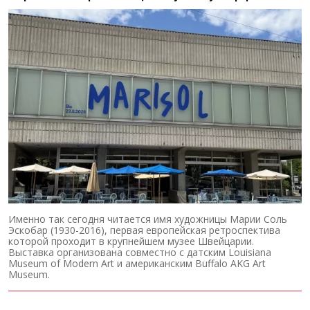
Именно так сегодня читается имя художницы Марии Соль
Эскобар (1930-2016), первая европейская ретроспектива
которой проходит в крупнейшем музее Швейцарии.
Выставка организована совместно с датским Louisiana
Museum of Modern Art и американским Buffalo AKG Art
Museum.