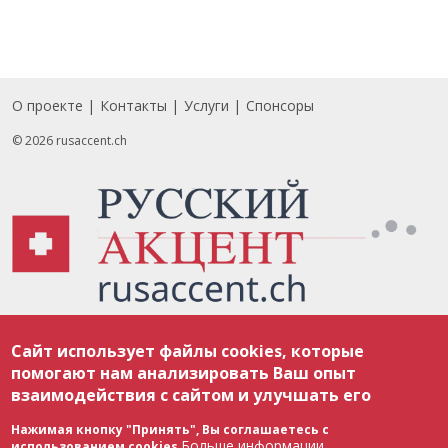
О проекте
Контакты
Услуги
Спонсоры
Footer
© 2026 rusaccent.ch
Все материалы, размещенные на веб-сайте rusaccent.ch, охраняются в
Сайт использует файлы cookies, которые
соответствии с законодательством Швейцарии об авторском праве и
международными соглашениями. Полное или частичное использование
помогают нам анализировать Ваш опыт
материалов возможно только с разрешения редакции. В случае полного
взаимодействия с сайтом и улучшать его
или частичного воспроизведения материалов сайта rusaccent.ch,
ОБЯЗАТЕЛЬНА АКТИВНАЯ ГИПЕРССЫЛКА на конкретный заимствованный
текст. Фотоизображения, размещенные редакцией rusaccent.ch, являются
Нажимая кнопку "Принять", Вы соглашаетесь с
ее исключительной собственностью. Полное или частичное
Больше информации
использованием cookies