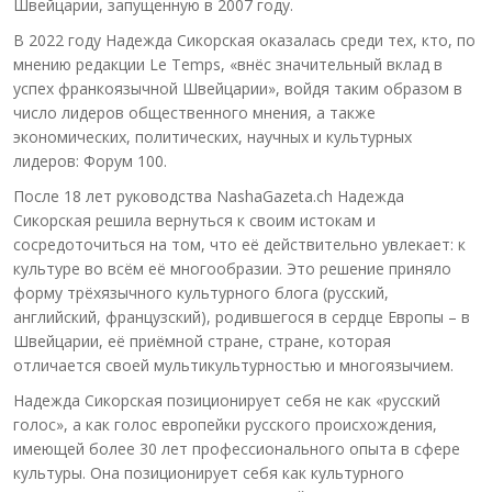
Швейцарии, запущенную в 2007 году.
В 2022 году Надежда Сикорская оказалась среди тех, кто, по
мнению редакции Le Temps, «внёс значительный вклад в
успех франкоязычной Швейцарии», войдя таким образом в
число лидеров общественного мнения, а также
экономических, политических, научных и культурных
лидеров: Форум 100.
После 18 лет руководства NashaGazeta.ch Надежда
Сикорская решила вернуться к своим истокам и
сосредоточиться на том, что её действительно увлекает: к
культуре во всём её многообразии. Это решение приняло
форму трёхязычного культурного блога (русский,
английский, французский), родившегося в сердце Европы – в
Швейцарии, её приёмной стране, стране, которая
отличается своей мультикультурностью и многоязычием.
Надежда Сикорская позиционирует себя не как «русский
голос», а как голос европейки русского происхождения,
имеющей более 30 лет профессионального опыта в сфере
культуры. Она позиционирует себя как культурного