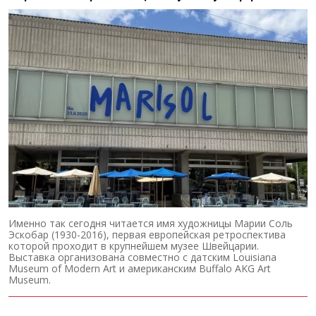
Именно так сегодня читается имя художницы Марии Соль
Эскобар (1930-2016), первая европейская ретроспектива
которой проходит в крупнейшем музее Швейцарии.
Выставка организована совместно с датским Louisiana
Museum of Modern Art и американским Buffalo AKG Art
Museum.