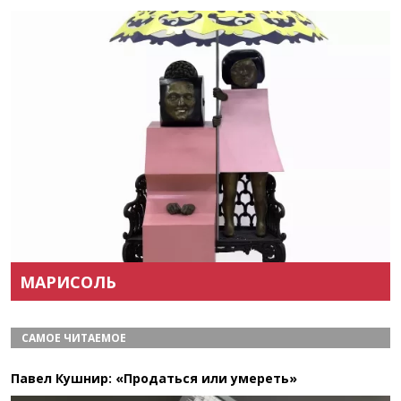
Назад
Вперёд
МАРИСОЛЬ
САМОЕ ЧИТАЕМОЕ
Павел Кушнир: «Продаться или умереть»