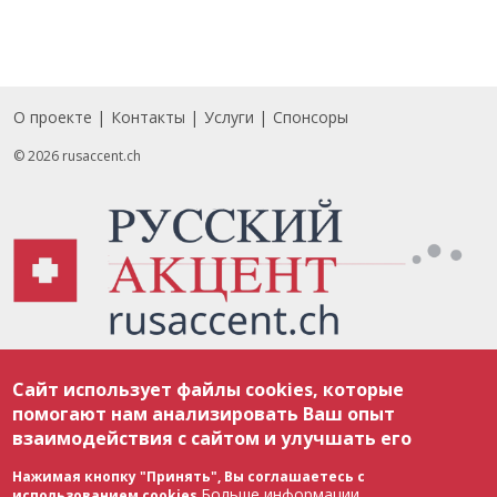
О проекте
Контакты
Услуги
Спонсоры
Footer
© 2026 rusaccent.ch
Все материалы, размещенные на веб-сайте rusaccent.ch, охраняются в
Сайт использует файлы cookies, которые
соответствии с законодательством Швейцарии об авторском праве и
международными соглашениями. Полное или частичное использование
помогают нам анализировать Ваш опыт
материалов возможно только с разрешения редакции. В случае полного
взаимодействия с сайтом и улучшать его
или частичного воспроизведения материалов сайта rusaccent.ch,
ОБЯЗАТЕЛЬНА АКТИВНАЯ ГИПЕРССЫЛКА на конкретный заимствованный
текст. Фотоизображения, размещенные редакцией rusaccent.ch, являются
Нажимая кнопку "Принять", Вы соглашаетесь с
ее исключительной собственностью. Полное или частичное
Больше информации
использованием cookies