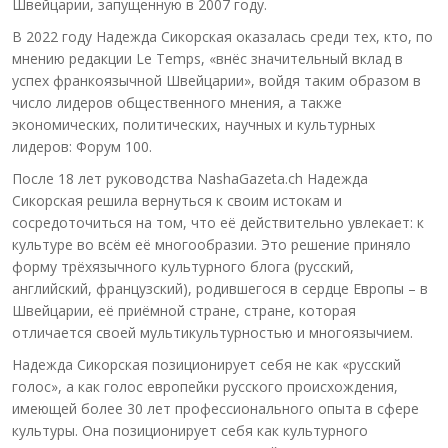
Швейцарии, запущенную в 2007 году.
В 2022 году Надежда Сикорская оказалась среди тех, кто, по
мнению редакции Le Temps, «внёс значительный вклад в
успех франкоязычной Швейцарии», войдя таким образом в
число лидеров общественного мнения, а также
экономических, политических, научных и культурных
лидеров: Форум 100.
После 18 лет руководства NashaGazeta.ch Надежда
Сикорская решила вернуться к своим истокам и
сосредоточиться на том, что её действительно увлекает: к
культуре во всём её многообразии. Это решение приняло
форму трёхязычного культурного блога (русский,
английский, французский), родившегося в сердце Европы – в
Швейцарии, её приёмной стране, стране, которая
отличается своей мультикультурностью и многоязычием.
Надежда Сикорская позиционирует себя не как «русский
голос», а как голос европейки русского происхождения,
имеющей более 30 лет профессионального опыта в сфере
культуры. Она позиционирует себя как культурного