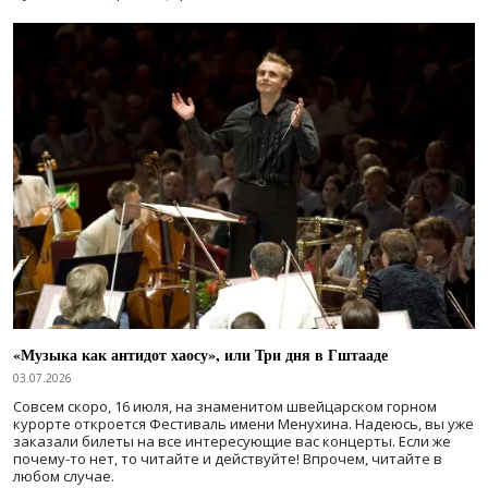
«Музыка как антидот хаосу», или Три дня в Гштааде
03.07.2026
Совсем скоро, 16 июля, на знаменитом швейцарском горном
курорте откроется Фестиваль имени Менухина. Надеюсь, вы уже
заказали билеты на все интересующие вас концерты. Если же
почему-то нет, то читайте и действуйте! Впрочем, читайте в
любом случае.