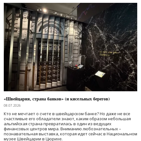
«Швейцария, страна банков» (и кисельных берегов)
08.07.2026
Кто не мечтает о счете в швейцарском банке? Но даже не все
счастливые его обладатели знают, каким образом небольшая
альпийская страна превратилась в один из ведущих
финансовых центров мира. Вниманию любознательных –
познавательная выставка, которая идет сейчас в Национальном
музее Швейцарии в Цюрихе.