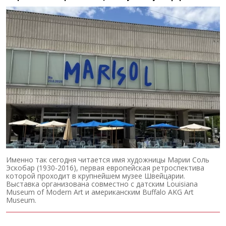
Именно так сегодня читается имя художницы Марии Соль
Эскобар (1930-2016), первая европейская ретроспектива
которой проходит в крупнейшем музее Швейцарии.
Выставка организована совместно с датским Louisiana
Museum of Modern Art и американским Buffalo AKG Art
Museum.