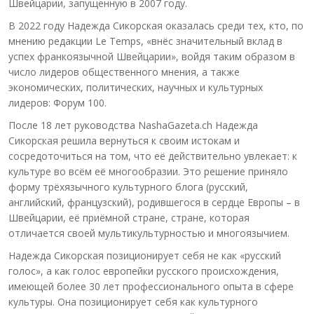
Швейцарии, запущенную в 2007 году.
В 2022 году Надежда Сикорская оказалась среди тех, кто, по
мнению редакции Le Temps, «внёс значительный вклад в
успех франкоязычной Швейцарии», войдя таким образом в
число лидеров общественного мнения, а также
экономических, политических, научных и культурных
лидеров: Форум 100.
После 18 лет руководства NashaGazeta.ch Надежда
Сикорская решила вернуться к своим истокам и
сосредоточиться на том, что её действительно увлекает: к
культуре во всём её многообразии. Это решение приняло
форму трёхязычного культурного блога (русский,
английский, французский), родившегося в сердце Европы – в
Швейцарии, её приёмной стране, стране, которая
отличается своей мультикультурностью и многоязычием.
Надежда Сикорская позиционирует себя не как «русский
голос», а как голос европейки русского происхождения,
имеющей более 30 лет профессионального опыта в сфере
культуры. Она позиционирует себя как культурного