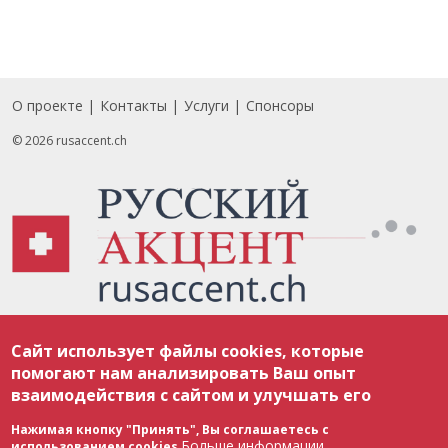
О проекте
Контакты
Услуги
Спонсоры
Footer
© 2026 rusaccent.ch
Все материалы, размещенные на веб-сайте rusaccent.ch, охраняются в
Сайт использует файлы cookies, которые
соответствии с законодательством Швейцарии об авторском праве и
международными соглашениями. Полное или частичное использование
помогают нам анализировать Ваш опыт
материалов возможно только с разрешения редакции. В случае полного
взаимодействия с сайтом и улучшать его
или частичного воспроизведения материалов сайта rusaccent.ch,
ОБЯЗАТЕЛЬНА АКТИВНАЯ ГИПЕРССЫЛКА на конкретный заимствованный
текст. Фотоизображения, размещенные редакцией rusaccent.ch, являются
Нажимая кнопку "Принять", Вы соглашаетесь с
ее исключительной собственностью. Полное или частичное
Больше информации
использованием cookies