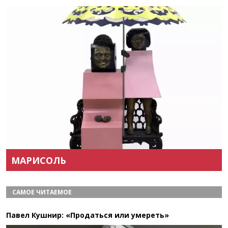
Назад
Вперёд
МАРИСОЛЬ
САМОЕ ЧИТАЕМОЕ
Павел Кушнир: «Продаться или умереть»