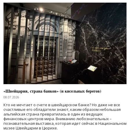
«Швейцария, страна банков» (и кисельных берегов)
08.07.2026
Кто не мечтает о счете в швейцарском банке? Но даже не все
счастливые его обладатели знают, каким образом небольшая
альпийская страна превратилась в один из ведущих
финансовых центров мира. Вниманию любознательных –
познавательная выставка, которая идет сейчас в Национальном
музее Швейцарии в Цюрихе.