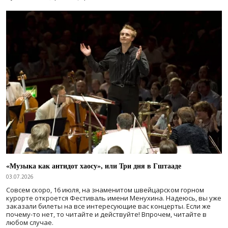
«Музыка как антидот хаосу», или Три дня в Гштааде
03.07.2026
Совсем скоро, 16 июля, на знаменитом швейцарском горном
курорте откроется Фестиваль имени Менухина. Надеюсь, вы уже
заказали билеты на все интересующие вас концерты. Если же
почему-то нет, то читайте и действуйте! Впрочем, читайте в
любом случае.