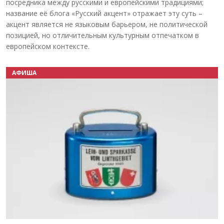
посредника между русскими и европейскими традициями;
название её блога «Русский акцент» отражает эту суть –
акцент является не языковым барьером, не политической
позицией, но отличительным культурным отпечатком в
европейском контексте.
АФИША
Назад
Вперёд