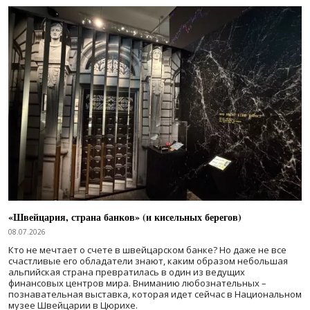
«Швейцария, страна банков» (и кисельных берегов)
08.07.2026
Кто не мечтает о счете в швейцарском банке? Но даже не все
счастливые его обладатели знают, каким образом небольшая
альпийская страна превратилась в один из ведущих
финансовых центров мира. Вниманию любознательных –
познавательная выставка, которая идет сейчас в Национальном
музее Швейцарии в Цюрихе.