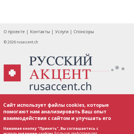
О проекте
Контакты
Услуги
Спонсоры
Footer
© 2026 rusaccent.ch
Все материалы, размещенные на веб-сайте rusaccent.ch, охраняются в
Сайт использует файлы cookies, которые
соответствии с законодательством Швейцарии об авторском праве и
международными соглашениями. Полное или частичное использование
помогают нам анализировать Ваш опыт
материалов возможно только с разрешения редакции. В случае полного
взаимодействия с сайтом и улучшать его
или частичного воспроизведения материалов сайта rusaccent.ch,
ОБЯЗАТЕЛЬНА АКТИВНАЯ ГИПЕРССЫЛКА на конкретный заимствованный
текст. Фотоизображения, размещенные редакцией rusaccent.ch, являются
Нажимая кнопку "Принять", Вы соглашаетесь с
ее исключительной собственностью. Полное или частичное
Больше информации
использованием cookies