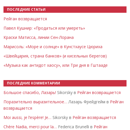
ПОСЛЕДНИЕ СТАТЬИ
Рейган возвращается
Павел Кушнир: «Продаться или умереть»
Краски Матисса, линии Сен-Лорана
Марисоль: «Море и солнце» в Кунстхаусе Цюриха
«Швейцария, страна банков» (и кисельных берегов)
«Музыка как антидот хаосу», или Три дня в Гштааде
ПОСЛЕДНИЕ КОММЕНТАРИИ
Большое спасибо, Лазарь!
Sikorsky в
Рейган возвращается
Поразительно выразительное…
Лазарь Фрейдгейм в
Рейган
возвращается
Moi aussi, je l’espère! Je…
Sikorsky в
Рейган возвращается
Chère Nadia, merci pour la…
Federica Brunelli в
Рейган