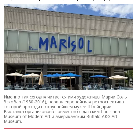
Именно так сегодня читается имя художницы Марии Соль
Эскобар (1930-2016), первая европейская ретроспектива
которой проходит в крупнейшем музее Швейцарии.
Выставка организована совместно с датским Louisiana
Museum of Modern Art и американским Buffalo AKG Art
Museum.