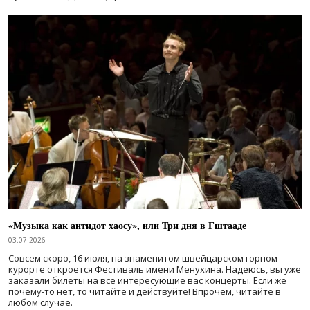
«Музыка как антидот хаосу», или Три дня в Гштааде
03.07.2026
Совсем скоро, 16 июля, на знаменитом швейцарском горном
курорте откроется Фестиваль имени Менухина. Надеюсь, вы уже
заказали билеты на все интересующие вас концерты. Если же
почему-то нет, то читайте и действуйте! Впрочем, читайте в
любом случае.