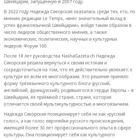
Швейцарии, запущенную в 2007 году.
В 2022 году Надежда Сикорская оказалась среди тех, кто, по
мнению редакции Le Temps, «внёс значительный вклад в
успех франкоязычной Швейцарии», войдя таким образом в
число лидеров общественного мнения, а также
экономических, политических, научных и культурных
лидеров: Форум 100.
После 18 лет руководства NashaGazeta.ch Надежда
Сикорская решила вернуться к своим истокам и
сосредоточиться на том, что её действительно увлекает: к
культуре во всём её многообразии. Это решение приняло
форму трёхязычного культурного блога (русский,
английский, французский), родившегося в сердце Европы – в
Швейцарии, её приёмной стране, стране, которая
отличается своей мультикультурностью и многоязычием.
Надежда Сикорская позиционирует себя не как «русский
голос», а как голос европейки русского происхождения,
имеющей более 30 лет профессионального опыта в сфере
культуры. Она позиционирует себя как культурного