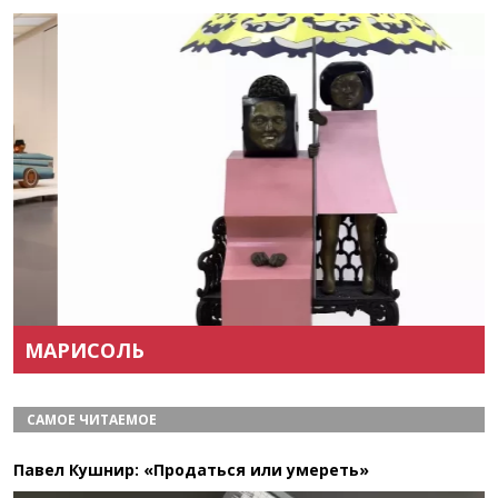
Назад
Вперёд
МАРИСОЛЬ
САМОЕ ЧИТАЕМОЕ
Павел Кушнир: «Продаться или умереть»