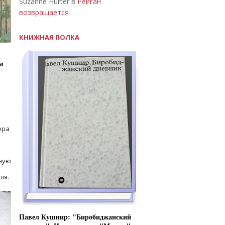
Suzanne Hurter в
Рейган
возвращается
КНИЖНАЯ ПОЛКА
м
ера
ную
ля.
Павел Кушнир: "Биробиджанский