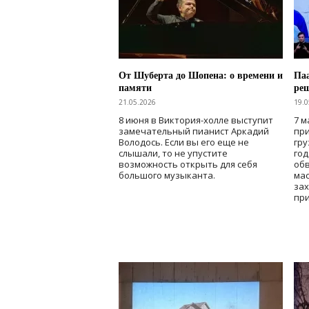
От Шуберта до Шопена: о времени и
Паа
памяти
ре
21.05.2026
19.0
8 июня в Виктория-холле выступит
7 м
замечательный пианист Аркадий
при
Володось. Если вы его еще не
гру
слышали, то не упустите
го
возможность открыть для себя
об
большого музыканта.
мас
зах
при