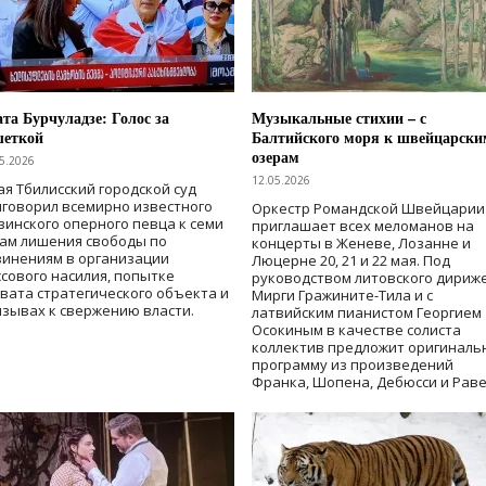
та Бурчуладзе: Голос за
Музыкальные стихии – с
шеткой
Балтийского моря к швейцарски
озерам
5.2026
12.05.2026
ая Тбилисский городской суд
говорил всемирно известного
Оркестр Романдской Швейцарии
зинского оперного певца к семи
приглашает всех меломанов на
дам лишения свободы
по
концерты в Женеве, Лозанне и
винениям в организации
Люцерне 20, 21 и 22 мая. Под
сового насилия, попытке
руководством литовского дириж
вата стратегического объекта и
Мирги Гражините-Тила и с
зывах к свержению власти
.
латвийским пианистом Георгием
Осокиным в качестве солиста
коллектив предложит оригиналь
программу из произведений
Франка, Шопена, Дебюсси и Раве