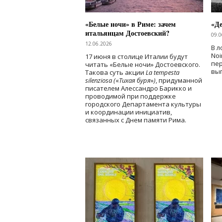
«Белые ночи» в Риме: зачем
«Д
итальянцам Достоевский?
09.0
12.06.2026
В л
Noi
17 июня в столице Италии будут
пе
читать «Белые ночи» Достоевского.
вы
Такова суть акции
La tempesta
silenziosa (
«
Тихая буря
»
)
, придуманной
писателем Алессандро Барикко и
проводимой при поддержке
городского Департамента культуры
и координации инициатив,
связанных с Днем памяти Рима.