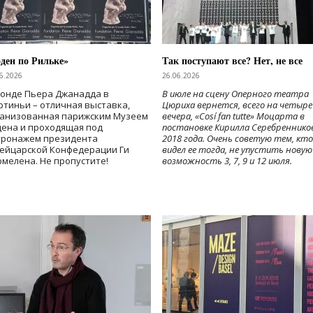
ден по Рильке»
Так поступают все? Нет, не все
6.2026
26.06.2026
Фонде Пьера Джанадда в
В июле на сцену Оперного театра
тиньи – отличная выставка,
Цюриха вернется, всего на четыре
ганизованная парижским Музеем
вечера, «Cosí fan tutte» Моцарта в
дена и проходящая под
постановке Кирилла Серебреннико
тронажем президента
2018 года. Очень советую тем, кто
ейцарской Конфедерации Ги
видел ее тогда, не упустить новую
мелена. Не пропустите!
возможность 3, 7, 9 и 12 июля.