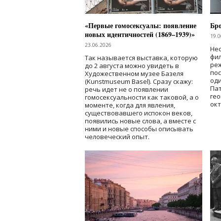
«Первые гомосексуалы: появление
Бр
новых идентичностей (1869–1939)»
19.0
23.06.2026
Нес
фи
Так называется выставка, которую
реж
до 2 августа можно увидеть в
по
Художественном музее Базеля
од
(Kunstmuseum Basel). Сразу скажу:
Пат
речь идет не о появлении
гео
гомосексуальности как таковой, а о
окт
моменте, когда для явления,
существовавшего испокон веков,
появились новые слова, а вместе с
ними и новые способы описывать
человеческий опыт.