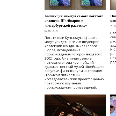
Коллекция некогда самого богатого
Пик
человека Швейцарии в
кон
«петербургской развеске»
28.0
02.06.2026
Наз
свя
Посетители Кунстхауса Цюриха
рус
могут увидеть все 205 шедевров
зад
коллекции Фонда Эмиля Георга
И б
Бюрле, исследование
рас
происхождения которой ведется с
нах
2002 года. А начиная с весны
ред
нынешнего года крупнейший
художественный музей Швейцарии
запустил финансируемый городом
Цюрихом пятилетний
исследовательский проект с целью
повторного изучения
происхождения произведений.