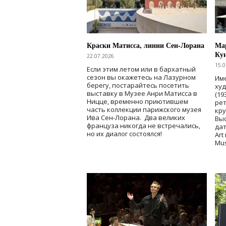
Краски Матисса, линии Сен-Лорана
Мар
Ку
22.07.2026
15.0
Если этим летом или в бархатный
сезон вы окажетесь на Лазурном
Име
берегу, постарайтесь посетить
ху
выставку в Музее Анри Матисса в
(19
Ницце, временно приютившем
рет
часть коллекции парижского музея
кр
Ива Сен-Лорана. Два великих
Выс
француза никогда не встречались,
дат
но их диалог состоялся!
Art
Mu