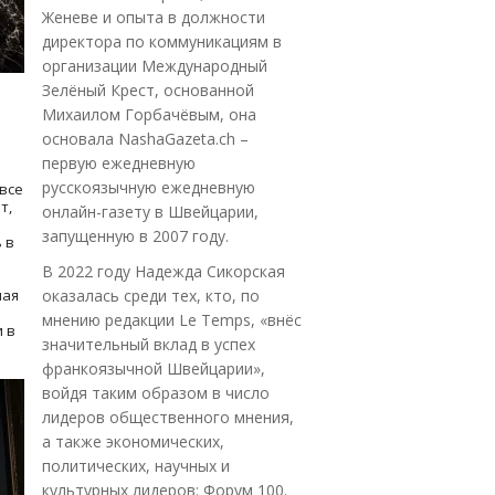
Женеве и опыта в должности
директора по коммуникациям в
организации Международный
Зелёный Крест, основанной
Михаилом Горбачёвым, она
основала NashaGazeta.ch –
первую ежедневную
русскоязычную ежедневную
все
т,
онлайн-газету в Швейцарии,
запущенную в 2007 году.
 в
В 2022 году Надежда Сикорская
ная
оказалась среди тех, кто, по
мнению редакции Le Temps, «внёс
 в
значительный вклад в успех
франкоязычной Швейцарии»,
войдя таким образом в число
лидеров общественного мнения,
а также экономических,
политических, научных и
культурных лидеров: Форум 100.