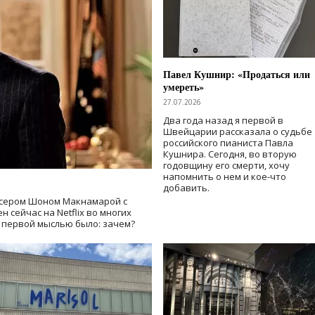
Павел Кушнир: «Продаться или
умереть»
27.07.2026
Два года назад я первой в
Швейцарии рассказала о судьбе
российского пианиста Павла
Кушнира. Сегодня, во вторую
годовщину его смерти, хочу
напомнить о нем и кое-что
добавить.
сером Шоном Макнамарой с
 сейчас на Netflix во многих
й первой мыслью было: зачем?