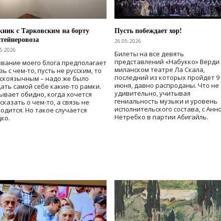
ник с Тарковским на борту
Пусть побеждает хор!
тейнеровоза
26.05.2026
5.2026
Билеты на все девять
представлений «Набукко» Верди
вание моего блога предполагает
миланском театре Ла Скала,
зь с чем-то, пусть не русским, то
последний из которых пройдет 9
скоязычным – надо же было
июня, давно распроданы. Что не
ать самой себе какие-то рамки.
удивительно, учитывая
ывает обидно, когда хочется
гениальность музыки и уровень
сказать о чем-то, а связь не
исполнительского состава, с Анн
одится. Но такое случается
Нетребко в партии Абигайль.
ко.