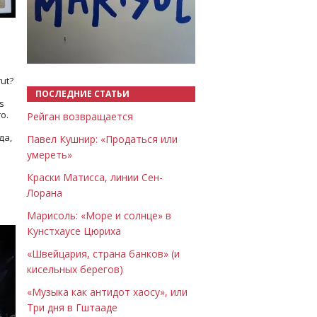
Назад
Вперёд
ut?
ПОСЛЕДНИЕ СТАТЬИ
s
о.
Рейган возвращается
да,
Павел Кушнир: «Продаться или
умереть»
Краски Матисса, линии Сен-
Лорана
Марисоль: «Море и солнце» в
Кунстхаусе Цюриха
«Швейцария, страна банков» (и
кисельных берегов)
«Музыка как антидот хаосу», или
Три дня в Гштааде