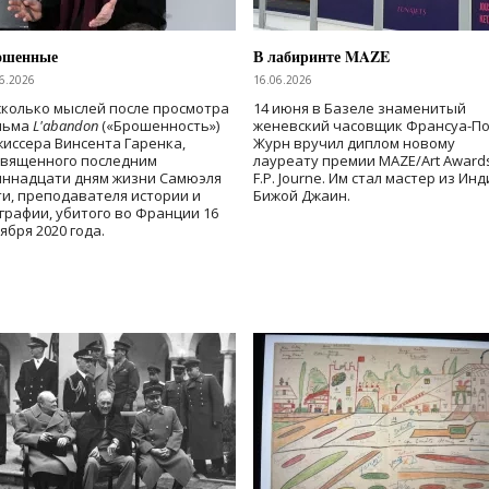
ошенные
В лабиринте MAZE
6.2026
16.06.2026
колько мыслей после просмотра
14 июня в Базеле знаменитый
льма
L'abandon
(«Брошенность»)
женевский часовщик Франсуа-П
иссера Винсента Гаренка,
Журн вручил диплом новому
священного последним
лауреату премии MAZE/Art Award
иннадцати дням жизни Самюэля
F.P. Journe. Им стал мастер из Ин
и, преподавателя истории и
Бижой Джаин.
графии, убитого во Франции 16
ября 2020 года.