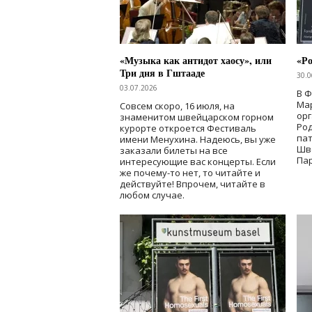
«Музыка как антидот хаосу», или
«Ро
Три дня в Гштааде
30.0
03.07.2026
В 
Мар
Совсем скоро, 16 июля, на
ор
знаменитом швейцарском горном
Ро
курорте откроется Фестиваль
па
имени Менухина. Надеюсь, вы уже
Шв
заказали билеты на все
Пар
интересующие вас концерты. Если
же почему-то нет, то читайте и
действуйте! Впрочем, читайте в
любом случае.