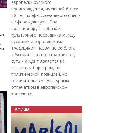
европейки русского
происхождения, имеющей более
30 лет профессионального опыта
в сфере культуры. Она
позиционирует себя как
оль
культурного посредника между
русскими и европейскими
s
традициями; название её блога
дии
«Русский акцент» отражает эту
суть – акцент является не
языковым барьером, не
политической позицией, но
отличительным культурным
отпечатком в европейском
контексте.
АФИША