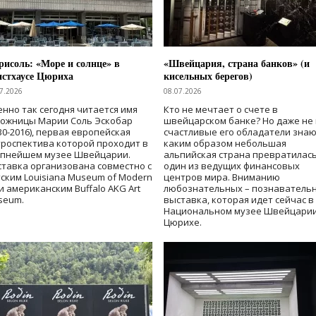
исоль: «Море и солнце» в
«Швейцария, страна банков» (и
нстхаусе Цюриха
кисельных берегов)
7.2026
08.07.2026
нно так сегодня читается имя
Кто не мечтает о счете в
дожницы Марии Соль Эскобар
швейцарском банке? Но даже не 
30-2016), первая европейская
счастливые его обладатели знаю
роспектива которой проходит в
каким образом небольшая
упнейшем музее Швейцарии.
альпийская страна превратилась
тавка организована совместно с
один из ведущих финансовых
ским Louisiana Museum of Modern
центров мира. Вниманию
 и американским Buffalo AKG Art
любознательных – познаватель
seum.
выставка, которая идет сейчас в
Национальном музее Швейцарии
Цюрихе.