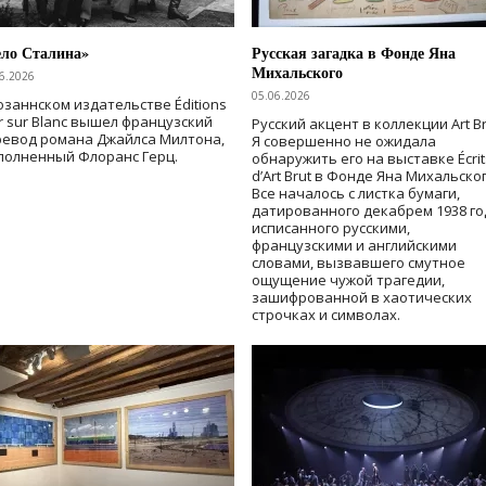
ело Сталина»
Русская загадка в Фонде Яна
Михальского
6.2026
05.06.2026
озаннском издательстве Éditions
r sur Blanc вышел французский
Русский акцент в коллекции Art Br
ревод романа Джайлса Милтона,
Я совершенно не ожидала
полненный Флоранс Герц.
обнаружить его на выставке Écrit
d’Art Brut в Фонде Яна Михальског
Все началось с листка бумаги,
датированного декабрем 1938 го
исписанного русскими,
французскими и английскими
словами, вызвавшего смутное
ощущение чужой трагедии,
зашифрованной в хаотических
строчках и символах.