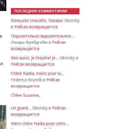
ПОСЛЕДНИЕ КОММЕНТАРИИ
Большое спасибо, Лазарь!
Sikorsky
в
Рейган возвращается
Поразительно выразительное…
 в
Лазарь Фрейдгейм в
Рейган
возвращается
Moi aussi, je l’espère! Je…
Sikorsky в
ой
Рейган возвращается
Chère Nadia, merci pour la…
Federica Brunelli в
Рейган
возвращается
Chère Suzanne,
Un grand…
Sikorsky в
Рейган
возвращается
Merci chère Nadia pour cette…