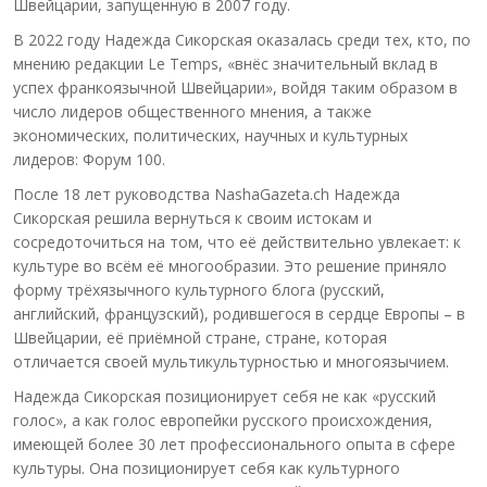
Швейцарии, запущенную в 2007 году.
В 2022 году Надежда Сикорская оказалась среди тех, кто, по
мнению редакции Le Temps, «внёс значительный вклад в
успех франкоязычной Швейцарии», войдя таким образом в
число лидеров общественного мнения, а также
экономических, политических, научных и культурных
лидеров: Форум 100.
После 18 лет руководства NashaGazeta.ch Надежда
Сикорская решила вернуться к своим истокам и
сосредоточиться на том, что её действительно увлекает: к
культуре во всём её многообразии. Это решение приняло
форму трёхязычного культурного блога (русский,
английский, французский), родившегося в сердце Европы – в
Швейцарии, её приёмной стране, стране, которая
отличается своей мультикультурностью и многоязычием.
Надежда Сикорская позиционирует себя не как «русский
голос», а как голос европейки русского происхождения,
имеющей более 30 лет профессионального опыта в сфере
культуры. Она позиционирует себя как культурного