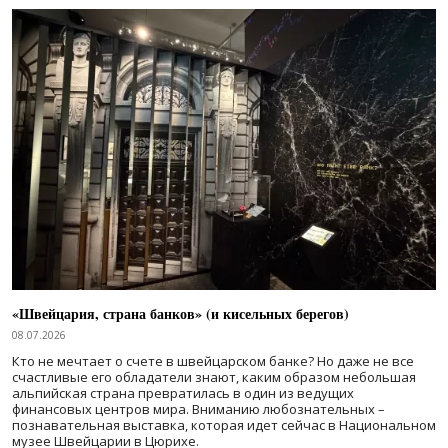
«Швейцария, страна банков» (и кисельных берегов)
08.07.2026
Кто не мечтает о счете в швейцарском банке? Но даже не все
счастливые его обладатели знают, каким образом небольшая
альпийская страна превратилась в один из ведущих
финансовых центров мира. Вниманию любознательных –
познавательная выставка, которая идет сейчас в Национальном
музее Швейцарии в Цюрихе.