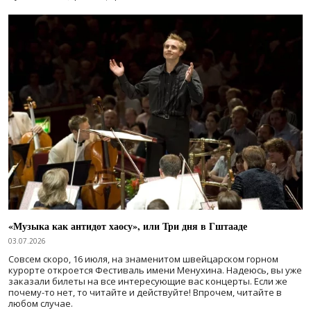
«Музыка как антидот хаосу», или Три дня в Гштааде
03.07.2026
Совсем скоро, 16 июля, на знаменитом швейцарском горном
курорте откроется Фестиваль имени Менухина. Надеюсь, вы уже
заказали билеты на все интересующие вас концерты. Если же
почему-то нет, то читайте и действуйте! Впрочем, читайте в
любом случае.