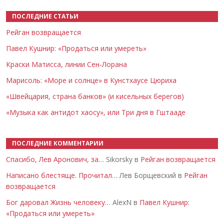
ПОСЛЕДНИЕ СТАТЬИ
Рейган возвращается
Павел Кушнир: «Продаться или умереть»
Краски Матисса, линии Сен-Лорана
Марисоль: «Море и солнце» в Кунстхаусе Цюриха
«Швейцария, страна банков» (и кисельных берегов)
«Музыка как антидот хаосу», или Три дня в Гштааде
ПОСЛЕДНИЕ КОММЕНТАРИИ
Спасибо, Лев Аронович, за…
Sikorsky в
Рейган возвращается
Написано блестяще. Прочитал…
Лев Борщевский в
Рейган
возвращается
Бог даровал Жизнь человеку…
AlexN в
Павел Кушнир:
«Продаться или умереть»