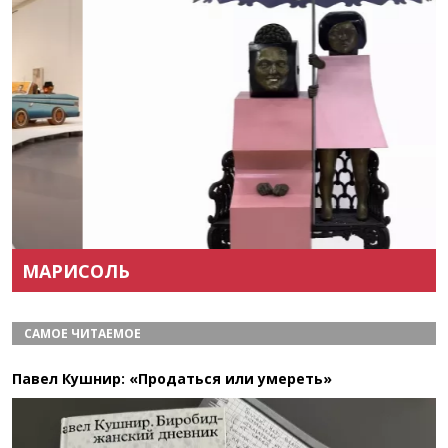
Назад
Вперёд
МАРИСОЛЬ
САМОЕ ЧИТАЕМОЕ
Павел Кушнир: «Продаться или умереть»