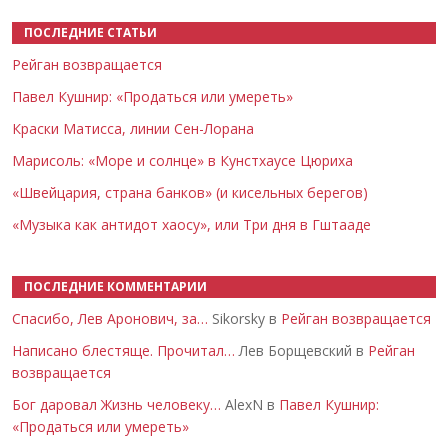
ПОСЛЕДНИЕ СТАТЬИ
Рейган возвращается
Павел Кушнир: «Продаться или умереть»
Краски Матисса, линии Сен-Лорана
Марисоль: «Море и солнце» в Кунстхаусе Цюриха
«Швейцария, страна банков» (и кисельных берегов)
«Музыка как антидот хаосу», или Три дня в Гштааде
ПОСЛЕДНИЕ КОММЕНТАРИИ
Спасибо, Лев Аронович, за…
Sikorsky в
Рейган возвращается
Написано блестяще. Прочитал…
Лев Борщевский в
Рейган
возвращается
Бог даровал Жизнь человеку…
AlexN в
Павел Кушнир:
«Продаться или умереть»