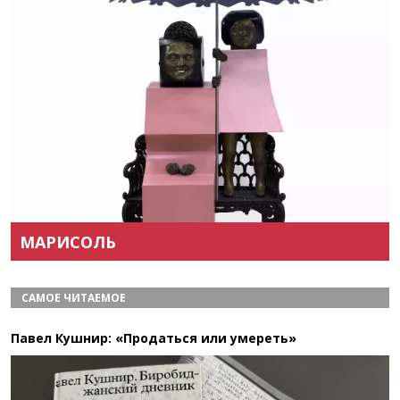
Назад
Вперёд
МАРИСОЛЬ
САМОЕ ЧИТАЕМОЕ
Павел Кушнир: «Продаться или умереть»