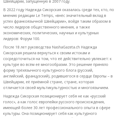
Швейцарии, запущенную в 2007 году.
В 2022 году Надежда Сикорская оказалась среди тех, кто, по
мнению редакции Le Temps, «внёс значительный вклад в
успех франкоязычной Швейцарии», войдя таким образом в
число лидеров общественного мнения, а также
экономических, политических, научных и культурных
лидеров: Форум 100.
После 18 лет руководства NashaGazeta.ch Надежда
Сикорская решила вернуться к своим истокам и
сосредоточиться на том, что её действительно увлекает: к
культуре во всём её многообразии. Это решение приняло
форму трёхязычного культурного блога (русский,
английский, французский), родившегося в сердце Европы – в
Швейцарии, её приёмной стране, стране, которая
отличается своей мультикультурностью и многоязычием.
Надежда Сикорская позиционирует себя не как «русский
голос», а как голос европейки русского происхождения,
имеющей более 30 лет профессионального опыта в сфере
культуры. Она позиционирует себя как культурного