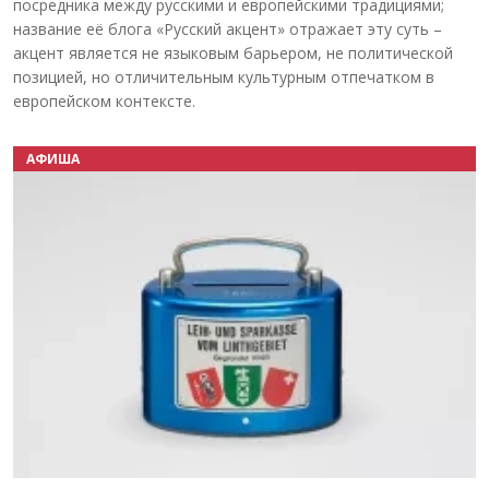
посредника между русскими и европейскими традициями;
название её блога «Русский акцент» отражает эту суть –
акцент является не языковым барьером, не политической
позицией, но отличительным культурным отпечатком в
европейском контексте.
АФИША
Назад
Вперёд