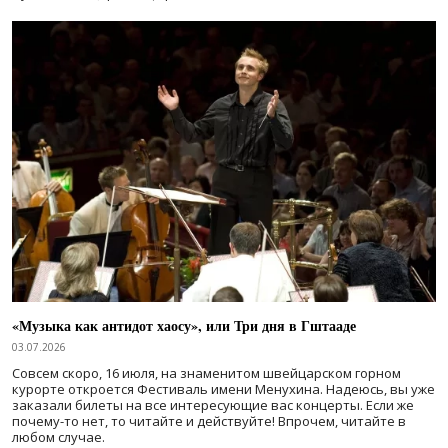
«Музыка как антидот хаосу», или Три дня в Гштааде
03.07.2026
Совсем скоро, 16 июля, на знаменитом швейцарском горном
курорте откроется Фестиваль имени Менухина. Надеюсь, вы уже
заказали билеты на все интересующие вас концерты. Если же
почему-то нет, то читайте и действуйте! Впрочем, читайте в
любом случае.