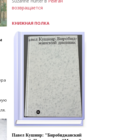
Suzanne Hurter в
Рейган
возвращается
КНИЖНАЯ ПОЛКА
м
ера
ную
ля.
Павел Кушнир: "Биробиджанский