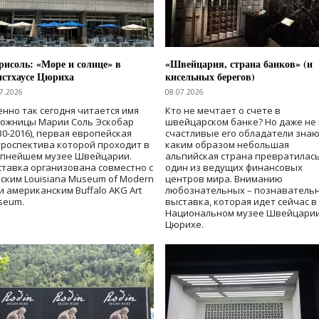
исоль: «Море и солнце» в
«Швейцария, страна банков» (и
нстхаусе Цюриха
кисельных берегов)
7.2026
08.07.2026
нно так сегодня читается имя
Кто не мечтает о счете в
дожницы Марии Соль Эскобар
швейцарском банке? Но даже не 
30-2016), первая европейская
счастливые его обладатели знаю
роспектива которой проходит в
каким образом небольшая
упнейшем музее Швейцарии.
альпийская страна превратилась
тавка организована совместно с
один из ведущих финансовых
ским Louisiana Museum of Modern
центров мира. Вниманию
 и американским Buffalo AKG Art
любознательных – познаватель
seum.
выставка, которая идет сейчас в
Национальном музее Швейцарии
Цюрихе.