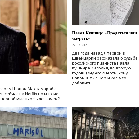
Павел Кушнир: «Продаться или
умереть»
27.07.2026
Два года назад я первой в
Швейцарии рассказала о судьбе
российского пианиста Павла
Кушнира. Сегодня, во вторую
годовщину его смерти, хочу
напомнить о нем и кое-что
добавить.
сером Шоном Макнамарой с
 сейчас на Netflix во многих
й первой мыслью было: зачем?