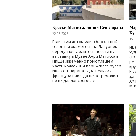
Краски Матисса, линии Сен-Лорана
Мар
Ку
22.07.2026
15.0
Если этим летом или в бархатный
сезон вы окажетесь на Лазурном
Име
берегу, постарайтесь посетить
ху
выставку в Музее Анри Матисса в
(19
Ницце, временно приютившем
рет
часть коллекции парижского музея
кр
Ива Сен-Лорана. Два великих
Выс
француза никогда не встречались,
дат
но их диалог состоялся!
Art
Mu