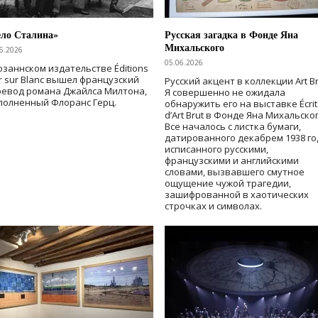
ело Сталина»
Русская загадка в Фонде Яна
Михальского
6.2026
05.06.2026
озаннском издательстве Éditions
r sur Blanc вышел французский
Русский акцент в коллекции Art Br
ревод романа Джайлса Милтона,
Я совершенно не ожидала
полненный Флоранс Герц.
обнаружить его на выставке Écrit
d’Art Brut в Фонде Яна Михальског
Все началось с листка бумаги,
датированного декабрем 1938 го
исписанного русскими,
французскими и английскими
словами, вызвавшего смутное
ощущение чужой трагедии,
зашифрованной в хаотических
строчках и символах.