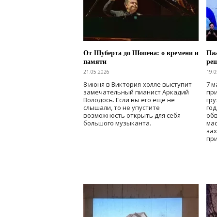
От Шуберта до Шопена: о времени и
Паа
памяти
ре
21.05.2026
19.0
8 июня в Виктория-холле выступит
7 м
замечательный пианист Аркадий
при
Володось. Если вы его еще не
гру
слышали, то не упустите
го
возможность открыть для себя
об
большого музыканта.
мас
зах
при