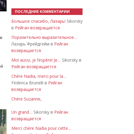
ПОСЛЕДНИЕ КОММЕНТАРИИ
Большое спасибо, Лазарь!
Sikorsky
в
Рейган возвращается
Поразительно выразительное…
 в
Лазарь Фрейдгейм в
Рейган
возвращается
Moi aussi, je l’espère! Je…
Sikorsky в
ой
Рейган возвращается
Chère Nadia, merci pour la…
Federica Brunelli в
Рейган
возвращается
Chère Suzanne,
Un grand…
Sikorsky в
Рейган
возвращается
Merci chère Nadia pour cette…