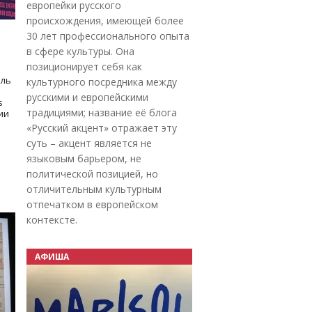
европейки русского
происхождения, имеющей более
30 лет профессионального опыта
в сфере культуры. Она
позиционирует себя как
оль
культурного посредника между
русскими и европейскими
s
традициями; название её блога
дии
«Русский акцент» отражает эту
суть – акцент является не
языковым барьером, не
политической позицией, но
отличительным культурным
отпечатком в европейском
контексте.
АФИША