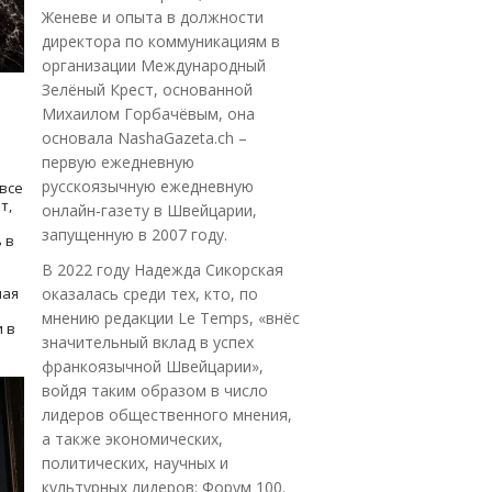
Женеве и опыта в должности
директора по коммуникациям в
организации Международный
Зелёный Крест, основанной
Михаилом Горбачёвым, она
основала NashaGazeta.ch –
первую ежедневную
русскоязычную ежедневную
все
т,
онлайн-газету в Швейцарии,
запущенную в 2007 году.
 в
В 2022 году Надежда Сикорская
ная
оказалась среди тех, кто, по
мнению редакции Le Temps, «внёс
 в
значительный вклад в успех
франкоязычной Швейцарии»,
войдя таким образом в число
лидеров общественного мнения,
а также экономических,
политических, научных и
культурных лидеров: Форум 100.