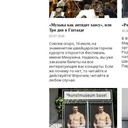
«Музыка как антидот хаосу», или
«Ро
Три дня в Гштааде
30.0
03.07.2026
В 
Мар
Совсем скоро, 16 июля, на
ор
знаменитом швейцарском горном
Ро
курорте откроется Фестиваль
па
имени Менухина. Надеюсь, вы уже
Шв
заказали билеты на все
Пар
интересующие вас концерты. Если
же почему-то нет, то читайте и
действуйте! Впрочем, читайте в
любом случае.