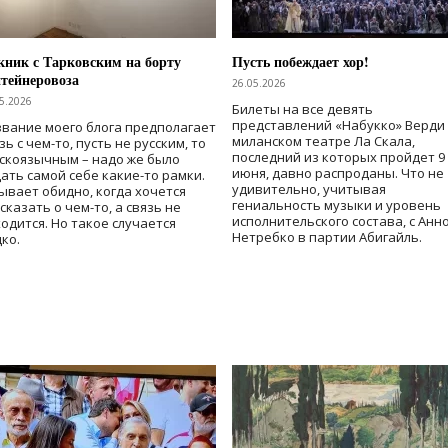
ник с Тарковским на борту
Пусть побеждает хор!
тейнеровоза
26.05.2026
5.2026
Билеты на все девять
представлений «Набукко» Верди
вание моего блога предполагает
миланском театре Ла Скала,
зь с чем-то, пусть не русским, то
последний из которых пройдет 9
скоязычным – надо же было
июня, давно распроданы. Что не
ать самой себе какие-то рамки.
удивительно, учитывая
ывает обидно, когда хочется
гениальность музыки и уровень
сказать о чем-то, а связь не
исполнительского состава, с Анн
одится. Но такое случается
Нетребко в партии Абигайль.
ко.