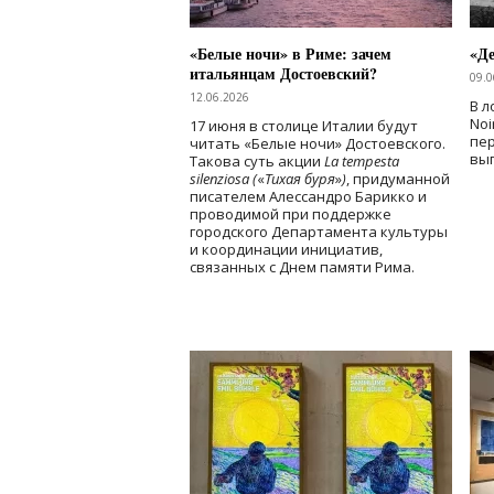
«Белые ночи» в Риме: зачем
«Д
итальянцам Достоевский?
09.0
12.06.2026
В л
Noi
17 июня в столице Италии будут
пе
читать «Белые ночи» Достоевского.
вы
Такова суть акции
La tempesta
silenziosa (
«
Тихая буря
»
)
, придуманной
писателем Алессандро Барикко и
проводимой при поддержке
городского Департамента культуры
и координации инициатив,
связанных с Днем памяти Рима.