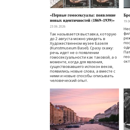
«Первые гомосексуалы: появление
Бр
новых идентичностей (1869–1939)»
19.0
23.06.2026
Нес
фи
Так называется выставка, которую
реж
до 2 августа можно увидеть в
по
Художественном музее Базеля
од
(Kunstmuseum Basel). Сразу скажу:
Пат
речь идет не о появлении
гео
гомосексуальности как таковой, а о
окт
моменте, когда для явления,
существовавшего испокон веков,
появились новые слова, а вместе с
ними и новые способы описывать
человеческий опыт.