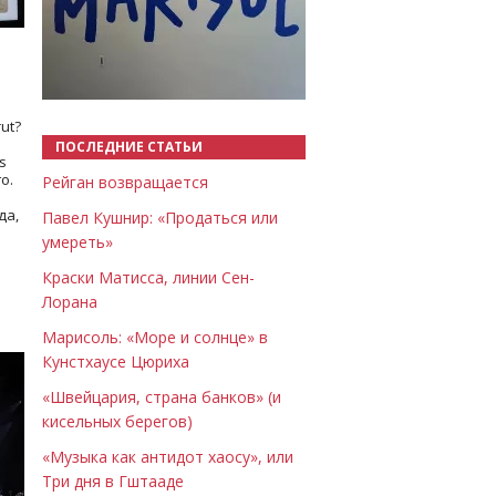
Назад
Вперёд
ut?
ПОСЛЕДНИЕ СТАТЬИ
s
о.
Рейган возвращается
да,
Павел Кушнир: «Продаться или
умереть»
Краски Матисса, линии Сен-
Лорана
Марисоль: «Море и солнце» в
Кунстхаусе Цюриха
«Швейцария, страна банков» (и
кисельных берегов)
«Музыка как антидот хаосу», или
Три дня в Гштааде