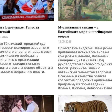
та Бурчуладзе: Голос за
Музыкальные стихии – с
шеткой
Балтийского моря к швейцарски
озерам
5.2026
12.05.2026
ая Тбилисский городской суд
говорил всемирно известного
Оркестр Романдской Швейцарии
зинского оперного певца к семи
приглашает всех меломанов на
дам лишения свободы
по
концерты в Женеве, Лозанне и
винениям в организации
Люцерне 20, 21 и 22 мая. Под
сового насилия, попытке
руководством литовского дириж
вата стратегического объекта и
Мирги Гражините-Тила и с
зывах к свержению власти
.
латвийским пианистом Георгием
Осокиным в качестве солиста
коллектив предложит оригиналь
программу из произведений
Франка, Шопена, Дебюсси и Раве