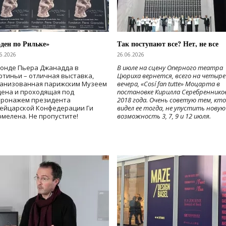
ден по Рильке»
Так поступают все? Нет, не все
6.2026
26.06.2026
Фонде Пьера Джанадда в
В июле на сцену Оперного театра
тиньи – отличная выставка,
Цюриха вернется, всего на четыре
ганизованная парижским Музеем
вечера, «Cosí fan tutte» Моцарта в
дена и проходящая под
постановке Кирилла Серебреннико
тронажем президента
2018 года. Очень советую тем, кто
ейцарской Конфедерации Ги
видел ее тогда, не упустить новую
мелена. Не пропустите!
возможность 3, 7, 9 и 12 июля.