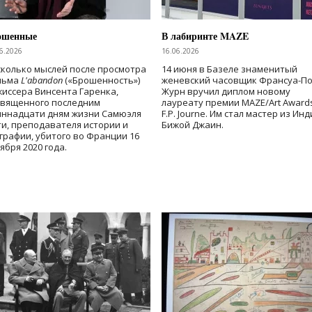
ошенные
В лабиринте MAZE
6.2026
16.06.2026
колько мыслей после просмотра
14 июня в Базеле знаменитый
льма
L'abandon
(«Брошенность»)
женевский часовщик Франсуа-П
иссера Винсента Гаренка,
Журн вручил диплом новому
священного последним
лауреату премии MAZE/Art Award
иннадцати дням жизни Самюэля
F.P. Journe. Им стал мастер из Ин
и, преподавателя истории и
Бижой Джаин.
графии, убитого во Франции 16
ября 2020 года.