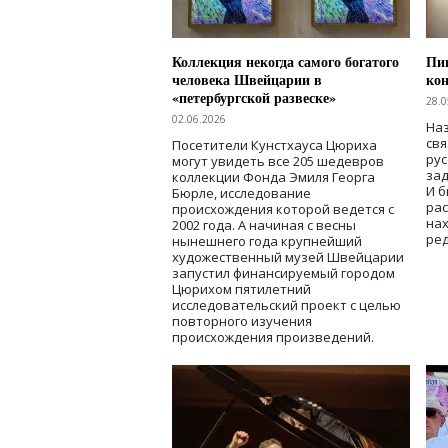
Коллекция некогда самого богатого
Пик
человека Швейцарии в
кон
«петербургской развеске»
28.0
02.06.2026
Наз
свя
Посетители Кунстхауса Цюриха
рус
могут увидеть все 205 шедевров
зад
коллекции Фонда Эмиля Георга
И б
Бюрле, исследование
рас
происхождения которой ведется с
нах
2002 года. А начиная с весны
ред
нынешнего года крупнейший
художественный музей Швейцарии
запустил финансируемый городом
Цюрихом пятилетний
исследовательский проект с целью
повторного изучения
происхождения произведений.