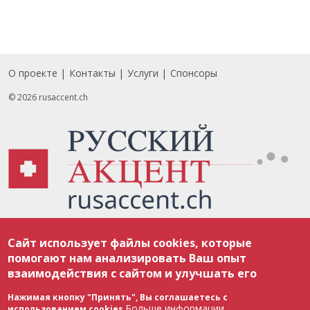
О проекте
Контакты
Услуги
Спонсоры
Footer
© 2026 rusaccent.ch
Все материалы, размещенные на веб-сайте rusaccent.ch, охраняются в
Сайт использует файлы cookies, которые
соответствии с законодательством Швейцарии об авторском праве и
международными соглашениями. Полное или частичное использование
помогают нам анализировать Ваш опыт
материалов возможно только с разрешения редакции. В случае полного
взаимодействия с сайтом и улучшать его
или частичного воспроизведения материалов сайта rusaccent.ch,
ОБЯЗАТЕЛЬНА АКТИВНАЯ ГИПЕРССЫЛКА на конкретный заимствованный
текст. Фотоизображения, размещенные редакцией rusaccent.ch, являются
Нажимая кнопку "Принять", Вы соглашаетесь с
ее исключительной собственностью. Полное или частичное
Больше информации
использованием cookies