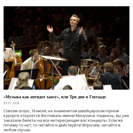
«Музыка как антидот хаосу», или Три дня в Гштааде
03.07.2026
Совсем скоро, 16 июля, на знаменитом швейцарском горном
курорте откроется Фестиваль имени Менухина. Надеюсь, вы уже
заказали билеты на все интересующие вас концерты. Если же
почему-то нет, то читайте и действуйте! Впрочем, читайте в
любом случае.