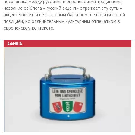
посредника между русскими и европейскими традициями;
название её блога «Русский акцент» отражает эту суть –
акцент является не языковым барьером, не политической
позицией, но отличительным культурным отпечатком в
европейском контексте.
АФИША
Назад
Вперёд