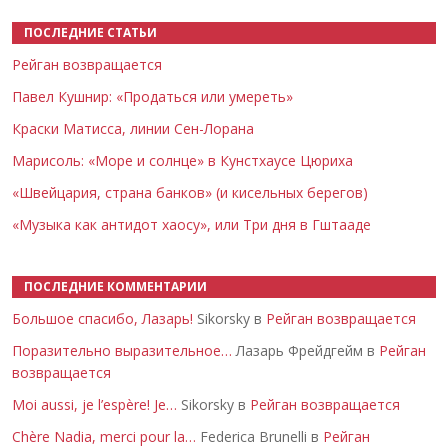
ПОСЛЕДНИЕ СТАТЬИ
Рейган возвращается
Павел Кушнир: «Продаться или умереть»
Краски Матисса, линии Сен-Лорана
Марисоль: «Море и солнце» в Кунстхаусе Цюриха
«Швейцария, страна банков» (и кисельных берегов)
«Музыка как антидот хаосу», или Три дня в Гштааде
ПОСЛЕДНИЕ КОММЕНТАРИИ
Большое спасибо, Лазарь!
Sikorsky в
Рейган возвращается
Поразительно выразительное…
Лазарь Фрейдгейм в
Рейган
возвращается
Moi aussi, je l’espère! Je…
Sikorsky в
Рейган возвращается
Chère Nadia, merci pour la…
Federica Brunelli в
Рейган