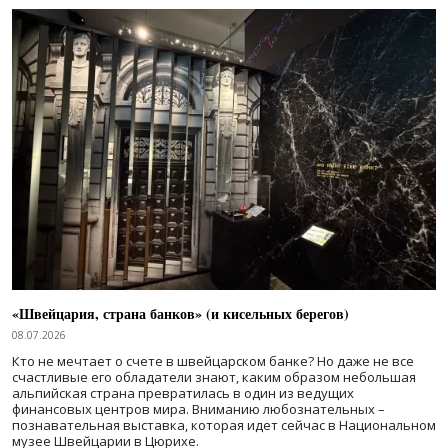
«Швейцария, страна банков» (и кисельных берегов)
08.07.2026
Кто не мечтает о счете в швейцарском банке? Но даже не все
счастливые его обладатели знают, каким образом небольшая
альпийская страна превратилась в один из ведущих
финансовых центров мира. Вниманию любознательных –
познавательная выставка, которая идет сейчас в Национальном
музее Швейцарии в Цюрихе.