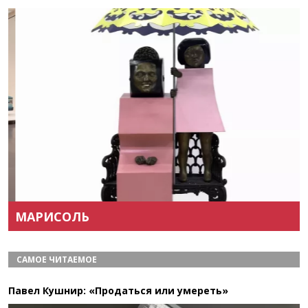
Назад
Вперёд
МАРИСОЛЬ
САМОЕ ЧИТАЕМОЕ
Павел Кушнир: «Продаться или умереть»