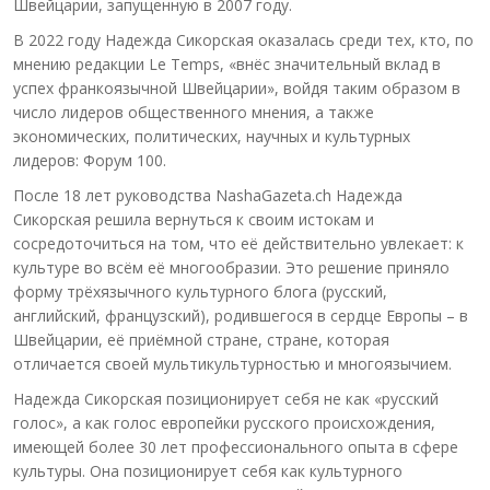
Швейцарии, запущенную в 2007 году.
В 2022 году Надежда Сикорская оказалась среди тех, кто, по
мнению редакции Le Temps, «внёс значительный вклад в
успех франкоязычной Швейцарии», войдя таким образом в
число лидеров общественного мнения, а также
экономических, политических, научных и культурных
лидеров: Форум 100.
После 18 лет руководства NashaGazeta.ch Надежда
Сикорская решила вернуться к своим истокам и
сосредоточиться на том, что её действительно увлекает: к
культуре во всём её многообразии. Это решение приняло
форму трёхязычного культурного блога (русский,
английский, французский), родившегося в сердце Европы – в
Швейцарии, её приёмной стране, стране, которая
отличается своей мультикультурностью и многоязычием.
Надежда Сикорская позиционирует себя не как «русский
голос», а как голос европейки русского происхождения,
имеющей более 30 лет профессионального опыта в сфере
культуры. Она позиционирует себя как культурного