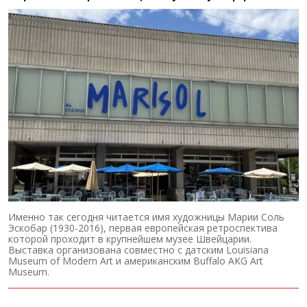
Именно так сегодня читается имя художницы Марии Соль
Эскобар (1930-2016), первая европейская ретроспектива
которой проходит в крупнейшем музее Швейцарии.
Выставка организована совместно с датским Louisiana
Museum of Modern Art и американским Buffalo AKG Art
Museum.