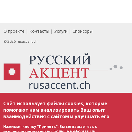
О проекте
Контакты
Услуги
Спонсоры
Footer
© 2026 rusaccent.ch
Все материалы, размещенные на веб-сайте rusaccent.ch, охраняются в
Сайт использует файлы cookies, которые
соответствии с законодательством Швейцарии об авторском праве и
международными соглашениями. Полное или частичное использование
помогают нам анализировать Ваш опыт
материалов возможно только с разрешения редакции. В случае полного
взаимодействия с сайтом и улучшать его
или частичного воспроизведения материалов сайта rusaccent.ch,
ОБЯЗАТЕЛЬНА АКТИВНАЯ ГИПЕРССЫЛКА на конкретный заимствованный
текст. Фотоизображения, размещенные редакцией rusaccent.ch, являются
Нажимая кнопку "Принять", Вы соглашаетесь с
ее исключительной собственностью. Полное или частичное
Больше информации
использованием cookies