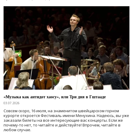
«Музыка как антидот хаосу», или Три дня в Гштааде
03.07.2026
Совсем скоро, 16 июля, на знаменитом швейцарском горном
курорте откроется Фестиваль имени Менухина. Надеюсь, вы уже
заказали билеты на все интересующие вас концерты. Если же
почему-то нет, то читайте и действуйте! Впрочем, читайте в
любом случае.