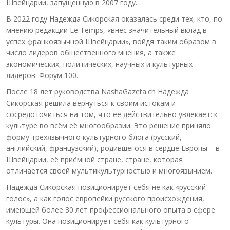
Швейцарии, запущенную в 2007 году.
В 2022 году Надежда Сикорская оказалась среди тех, кто, по
мнению редакции Le Temps, «внёс значительный вклад в
успех франкоязычной Швейцарии», войдя таким образом в
число лидеров общественного мнения, а также
экономических, политических, научных и культурных
лидеров: Форум 100.
После 18 лет руководства NashaGazeta.ch Надежда
Сикорская решила вернуться к своим истокам и
сосредоточиться на том, что её действительно увлекает: к
культуре во всём её многообразии. Это решение приняло
форму трёхязычного культурного блога (русский,
английский, французский), родившегося в сердце Европы – в
Швейцарии, её приёмной стране, стране, которая
отличается своей мультикультурностью и многоязычием.
Надежда Сикорская позиционирует себя не как «русский
голос», а как голос европейки русского происхождения,
имеющей более 30 лет профессионального опыта в сфере
культуры. Она позиционирует себя как культурного