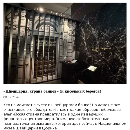
«Швейцария, страна банков» (и кисельных берегов)
08.07.2026
Кто не мечтает о счете в швейцарском банке? Но даже не все
счастливые его обладатели знают, каким образом небольшая
альпийская страна превратилась в один из ведущих
финансовых центров мира. Вниманию любознательных –
познавательная выставка, которая идет сейчас в Национальном
музее Швейцарии в Цюрихе.