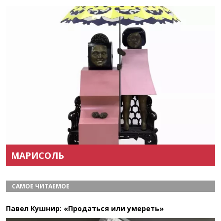
Назад
Вперёд
МАРИСОЛЬ
САМОЕ ЧИТАЕМОЕ
Павел Кушнир: «Продаться или умереть»