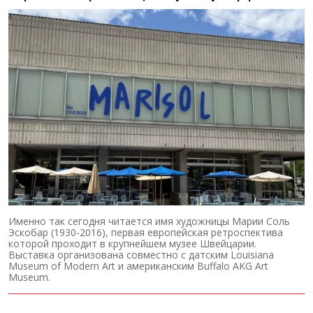
Именно так сегодня читается имя художницы Марии Соль
Эскобар (1930-2016), первая европейская ретроспектива
которой проходит в крупнейшем музее Швейцарии.
Выставка организована совместно с датским Louisiana
Museum of Modern Art и американским Buffalo AKG Art
Museum.