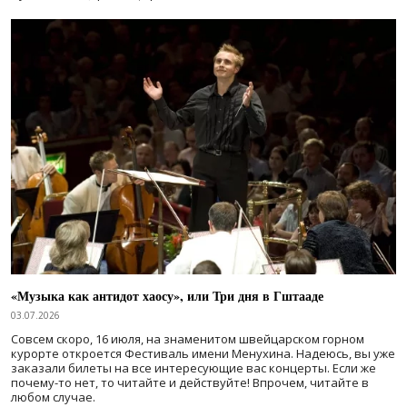
«Музыка как антидот хаосу», или Три дня в Гштааде
03.07.2026
Совсем скоро, 16 июля, на знаменитом швейцарском горном
курорте откроется Фестиваль имени Менухина. Надеюсь, вы уже
заказали билеты на все интересующие вас концерты. Если же
почему-то нет, то читайте и действуйте! Впрочем, читайте в
любом случае.