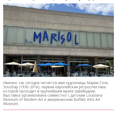
Именно так сегодня читается имя художницы Марии Соль
Эскобар (1930-2016), первая европейская ретроспектива
которой проходит в крупнейшем музее Швейцарии.
Выставка организована совместно с датским Louisiana
Museum of Modern Art и американским Buffalo AKG Art
Museum.