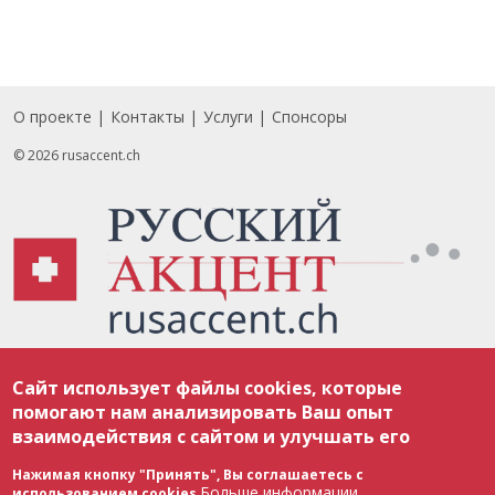
О проекте
Контакты
Услуги
Спонсоры
Footer
© 2026 rusaccent.ch
Все материалы, размещенные на веб-сайте rusaccent.ch, охраняются в
Сайт использует файлы cookies, которые
соответствии с законодательством Швейцарии об авторском праве и
международными соглашениями. Полное или частичное использование
помогают нам анализировать Ваш опыт
материалов возможно только с разрешения редакции. В случае полного
взаимодействия с сайтом и улучшать его
или частичного воспроизведения материалов сайта rusaccent.ch,
ОБЯЗАТЕЛЬНА АКТИВНАЯ ГИПЕРССЫЛКА на конкретный заимствованный
текст. Фотоизображения, размещенные редакцией rusaccent.ch, являются
Нажимая кнопку "Принять", Вы соглашаетесь с
ее исключительной собственностью. Полное или частичное
Больше информации
использованием cookies