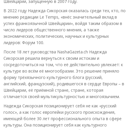
Швейцарии, запущенную в 2007 году.
В 2022 году Надежда Сикорская оказалась среди тех, кто, по
мнению редакции Le Temps, «внёс значительный вклад в
успех франкоязычной Швейцарии», войдя таким образом в
число лидеров общественного мнения, а также
экономических, политических, научных и культурных
лидеров: Форум 100.
После 18 лет руководства NashaGazeta.ch Надежда
Сикорская решила вернуться к своим истокам и
сосредоточиться на том, что её действительно увлекает: к
культуре во всём её многообразии. Это решение приняло
форму трёхязычного культурного блога (русский,
английский, французский), родившегося в сердце Европы – в
Швейцарии, её приёмной стране, стране, которая
отличается своей мультикультурностью и многоязычием.
Надежда Сикорская позиционирует себя не как «русский
голос», а как голос европейки русского происхождения,
имеющей более 30 лет профессионального опыта в сфере
культуры. Она позиционирует себя как культурного