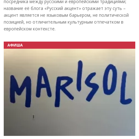
посредника между русскими и европейскими традициями;
название её блога «Русский акцент» отражает эту суть –
акцент является не языковым барьером, не политической
позицией, но отличительным культурным отпечатком в
европейском контексте.
АФИША
Назад
Вперёд