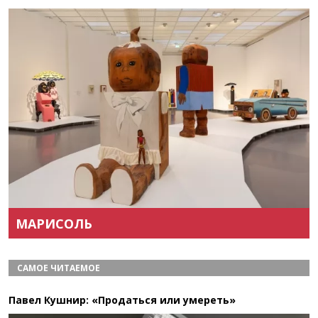
Назад
Вперёд
МАРИСОЛЬ
САМОЕ ЧИТАЕМОЕ
Павел Кушнир: «Продаться или умереть»