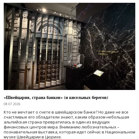
«Швейцария, страна банков» (и кисельных берегов)
08.07.2026
Кто не мечтает о счете в швейцарском банке? Но даже не все
счастливые его обладатели знают, каким образом небольшая
альпийская страна превратилась в один из ведущих
финансовых центров мира. Вниманию любознательных –
познавательная выставка, которая идет сейчас в Национальном
музее Швейцарии в Цюрихе.