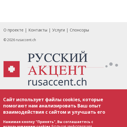
О проекте
Контакты
Услуги
Спонсоры
Footer
© 2026 rusaccent.ch
Все материалы, размещенные на веб-сайте rusaccent.ch, охраняются в
Сайт использует файлы cookies, которые
соответствии с законодательством Швейцарии об авторском праве и
международными соглашениями. Полное или частичное использование
помогают нам анализировать Ваш опыт
материалов возможно только с разрешения редакции. В случае полного
взаимодействия с сайтом и улучшать его
или частичного воспроизведения материалов сайта rusaccent.ch,
ОБЯЗАТЕЛЬНА АКТИВНАЯ ГИПЕРССЫЛКА на конкретный заимствованный
текст. Фотоизображения, размещенные редакцией rusaccent.ch, являются
Нажимая кнопку "Принять", Вы соглашаетесь с
ее исключительной собственностью. Полное или частичное
Больше информации
использованием cookies