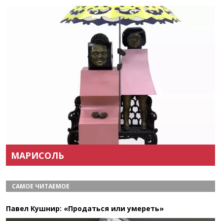
Назад
Вперёд
МАРИСОЛЬ
САМОЕ ЧИТАЕМОЕ
Павел Кушнир: «Продаться или умереть»