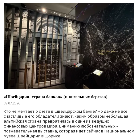
«Швейцария, страна банков» (и кисельных берегов)
08.07.2026
Кто не мечтает о счете в швейцарском банке? Но даже не все
счастливые его обладатели знают, каким образом небольшая
альпийская страна превратилась в один из ведущих
финансовых центров мира. Вниманию любознательных –
познавательная выставка, которая идет сейчас в Национальном
музее Швейцарии в Цюрихе.