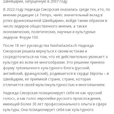
Швейцарии, запущенную в 2007 году.
В 2022 году Надежда Сикорская оказалась среди тех, кто, по
мнению редакции Le Temps, «внёс значительный вклад в
успех франкоязычной Швейцарии», войдя таким образом в
число лидеров общественного мнения, а также
экономических, политических, научных и культурных
лидеров: Форум 100.
После 18 лет руководства NashaGazeta.ch Надежда
Сикорская решила вернуться к своим истокам и
сосредоточиться на том, что её действительно увлекает: к
культуре во всём её многообразии. Это решение приняло
форму трёхязычного культурного блога (русский,
английский, французский), родившегося в сердце Европы – в
Швейцарии, её приёмной стране, стране, которая
отличается своей мультикультурностью и многоязычием.
Надежда Сикорская позиционирует себя не как «русский
голос», а как голос европейки русского происхождения,
имеющей более 30 лет профессионального опыта в сфере
культуры. Она позиционирует себя как культурного