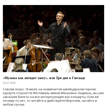
«Музыка как антидот хаосу», или Три дня в Гштааде
03.07.2026
Совсем скоро, 16 июля, на знаменитом швейцарском горном
курорте откроется Фестиваль имени Менухина. Надеюсь, вы уже
заказали билеты на все интересующие вас концерты. Если же
почему-то нет, то читайте и действуйте! Впрочем, читайте в
любом случае.