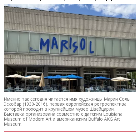
Именно так сегодня читается имя художницы Марии Соль
Эскобар (1930-2016), первая европейская ретроспектива
которой проходит в крупнейшем музее Швейцарии.
Выставка организована совместно с датским Louisiana
Museum of Modern Art и американским Buffalo AKG Art
Museum.