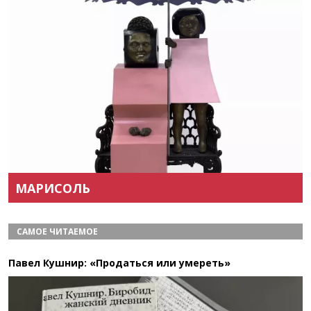
Назад
Вперёд
МАРИСОЛЬ
САМОЕ ЧИТАЕМОЕ
Павел Кушнир: «Продаться или умереть»