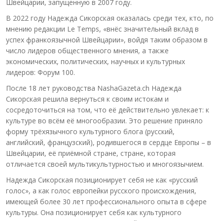
Швейцарии, запущенную в 2007 году.
В 2022 году Надежда Сикорская оказалась среди тех, кто, по
мнению редакции Le Temps, «внёс значительный вклад в
успех франкоязычной Швейцарии», войдя таким образом в
число лидеров общественного мнения, а также
экономических, политических, научных и культурных
лидеров: Форум 100.
После 18 лет руководства NashaGazeta.ch Надежда
Сикорская решила вернуться к своим истокам и
сосредоточиться на том, что её действительно увлекает: к
культуре во всём её многообразии. Это решение приняло
форму трёхязычного культурного блога (русский,
английский, французский), родившегося в сердце Европы – в
Швейцарии, её приёмной стране, стране, которая
отличается своей мультикультурностью и многоязычием.
Надежда Сикорская позиционирует себя не как «русский
голос», а как голос европейки русского происхождения,
имеющей более 30 лет профессионального опыта в сфере
культуры. Она позиционирует себя как культурного