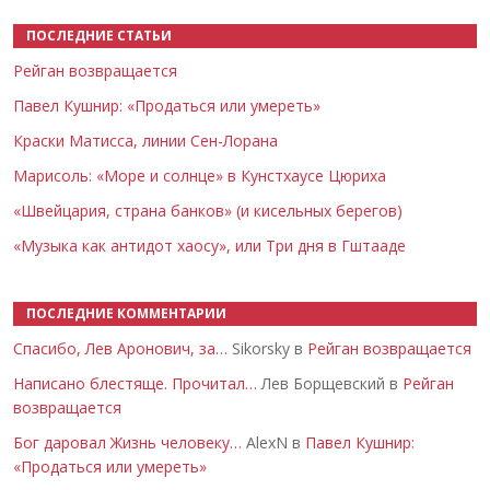
ПОСЛЕДНИЕ СТАТЬИ
Рейган возвращается
Павел Кушнир: «Продаться или умереть»
Краски Матисса, линии Сен-Лорана
Марисоль: «Море и солнце» в Кунстхаусе Цюриха
«Швейцария, страна банков» (и кисельных берегов)
«Музыка как антидот хаосу», или Три дня в Гштааде
ПОСЛЕДНИЕ КОММЕНТАРИИ
Спасибо, Лев Аронович, за…
Sikorsky в
Рейган возвращается
Написано блестяще. Прочитал…
Лев Борщевский в
Рейган
возвращается
Бог даровал Жизнь человеку…
AlexN в
Павел Кушнир:
«Продаться или умереть»