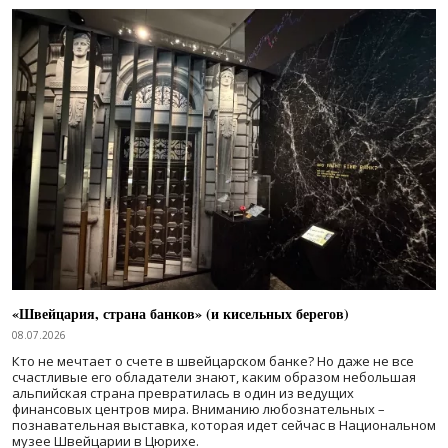
«Швейцария, страна банков» (и кисельных берегов)
08.07.2026
Кто не мечтает о счете в швейцарском банке? Но даже не все
счастливые его обладатели знают, каким образом небольшая
альпийская страна превратилась в один из ведущих
финансовых центров мира. Вниманию любознательных –
познавательная выставка, которая идет сейчас в Национальном
музее Швейцарии в Цюрихе.