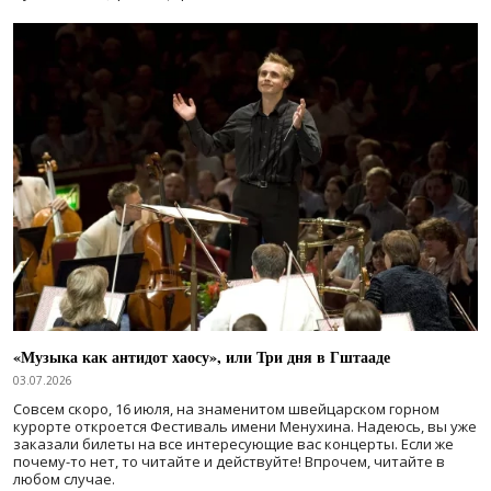
«Музыка как антидот хаосу», или Три дня в Гштааде
03.07.2026
Совсем скоро, 16 июля, на знаменитом швейцарском горном
курорте откроется Фестиваль имени Менухина. Надеюсь, вы уже
заказали билеты на все интересующие вас концерты. Если же
почему-то нет, то читайте и действуйте! Впрочем, читайте в
любом случае.