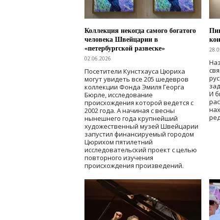
Коллекция некогда самого богатого
Пик
человека Швейцарии в
кон
«петербургской развеске»
28.0
02.06.2026
Наз
свя
Посетители Кунстхауса Цюриха
рус
могут увидеть все 205 шедевров
зад
коллекции Фонда Эмиля Георга
И б
Бюрле, исследование
рас
происхождения которой ведется с
нах
2002 года. А начиная с весны
ред
нынешнего года крупнейший
художественный музей Швейцарии
запустил финансируемый городом
Цюрихом пятилетний
исследовательский проект с целью
повторного изучения
происхождения произведений.