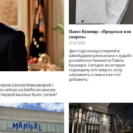
Павел Кушнир: «Продаться или
умереть»
27.07.2026
Два года назад я первой в
Швейцарии рассказала о судьбе
российского пианиста Павла
Кушнира. Сегодня, во вторую
годовщину его смерти, хочу
напомнить о нем и кое-что
добавить.
сером Шоном Макнамарой с
 сейчас на Netflix во многих
й первой мыслью было: зачем?