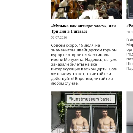
«Музыка как антидот хаосу», или
«Ро
Три дня в Гштааде
30.0
03.07.2026
В 
Мар
Совсем скоро, 16 июля, на
ор
знаменитом швейцарском горном
Ро
курорте откроется Фестиваль
па
имени Менухина. Надеюсь, вы уже
Шв
заказали билеты на все
Пар
интересующие вас концерты. Если
же почему-то нет, то читайте и
действуйте! Впрочем, читайте в
любом случае.