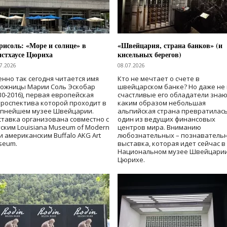
исоль: «Море и солнце» в
«Швейцария, страна банков» (и
нстхаусе Цюриха
кисельных берегов)
7.2026
08.07.2026
нно так сегодня читается имя
Кто не мечтает о счете в
дожницы Марии Соль Эскобар
швейцарском банке? Но даже не 
30-2016), первая европейская
счастливые его обладатели знаю
роспектива которой проходит в
каким образом небольшая
упнейшем музее Швейцарии.
альпийская страна превратилась
тавка организована совместно с
один из ведущих финансовых
ским Louisiana Museum of Modern
центров мира. Вниманию
 и американским Buffalo AKG Art
любознательных – познаватель
seum.
выставка, которая идет сейчас в
Национальном музее Швейцарии
Цюрихе.