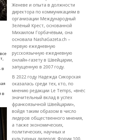
Женеве и опыта в должности
директора по коммуникациям в
организации Международный
Зелёный Крест, основанной
Михаилом Горбачёвым, она
основала NashaGazeta.ch –
первую ежедневную
русскоязычную ежедневную
все
т,
онлайн-газету в Швейцарии,
запущенную в 2007 году.
 в
В 2022 году Надежда Сикорская
ная
оказалась среди тех, кто, по
мнению редакции Le Temps, «внёс
 в
значительный вклад в успех
франкоязычной Швейцарии»,
войдя таким образом в число
лидеров общественного мнения,
а также экономических,
политических, научных и
культурных лидеров: Форум 100.