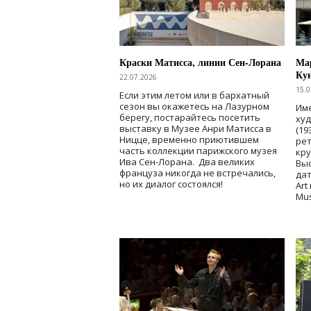
Краски Матисса, линии Сен-Лорана
Мар
Ку
22.07.2026
15.0
Если этим летом или в бархатный
сезон вы окажетесь на Лазурном
Име
берегу, постарайтесь посетить
ху
выставку в Музее Анри Матисса в
(19
Ницце, временно приютившем
рет
часть коллекции парижского музея
кр
Ива Сен-Лорана. Два великих
Выс
француза никогда не встречались,
дат
но их диалог состоялся!
Art
Mu