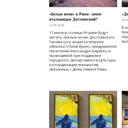
«Белые ночи» в Риме: зачем
«Д
итальянцам Достоевский?
09.0
12.06.2026
В л
Noi
17 июня в столице Италии будут
пе
читать «Белые ночи» Достоевского.
вы
Такова суть акции
La tempesta
silenziosa (
«
Тихая буря
»
)
, придуманной
писателем Алессандро Барикко и
проводимой при поддержке
городского Департамента культуры
и координации инициатив,
связанных с Днем памяти Рима.