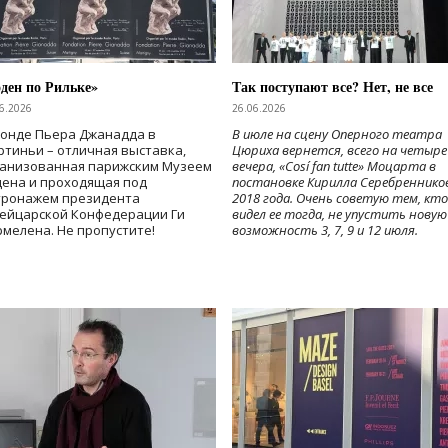
ден по Рильке»
Так поступают все? Нет, не все
6.2026
26.06.2026
Фонде Пьера Джанадда в
В июле на сцену Оперного театра
тиньи – отличная выставка,
Цюриха вернется, всего на четыре
ганизованная парижским Музеем
вечера, «Cosí fan tutte» Моцарта в
дена и проходящая под
постановке Кирилла Серебреннико
тронажем президента
2018 года. Очень советую тем, кто
ейцарской Конфедерации Ги
видел ее тогда, не упустить новую
мелена. Не пропустите!
возможность 3, 7, 9 и 12 июля.