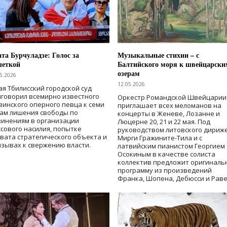
та Бурчуладзе: Голос за
Музыкальные стихии – с
шеткой
Балтийского моря к швейцарски
озерам
5.2026
12.05.2026
ая Тбилисский городской суд
говорил всемирно известного
Оркестр Романдской Швейцарии
зинского оперного певца к семи
приглашает всех меломанов на
дам лишения свободы
по
концерты в Женеве, Лозанне и
винениям в организации
Люцерне 20, 21 и 22 мая. Под
сового насилия, попытке
руководством литовского дириж
вата стратегического объекта и
Мирги Гражините-Тила и с
зывах к свержению власти
.
латвийским пианистом Георгием
Осокиным в качестве солиста
коллектив предложит оригиналь
программу из произведений
Франка, Шопена, Дебюсси и Раве