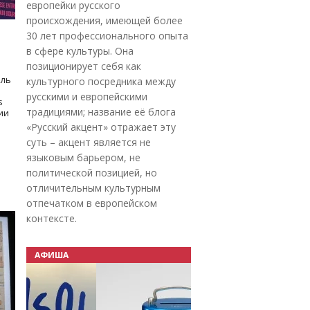
европейки русского
происхождения, имеющей более
30 лет профессионального опыта
в сфере культуры. Она
позиционирует себя как
оль
культурного посредника между
русскими и европейскими
s
традициями; название её блога
дии
«Русский акцент» отражает эту
суть – акцент является не
языковым барьером, не
политической позицией, но
отличительным культурным
отпечатком в европейском
контексте.
АФИША