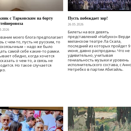
ник с Тарковским на борту
Пусть побеждает хор!
тейнеровоза
26.05.2026
5.2026
Билеты на все девять
представлений «Набукко» Верди
вание моего блога предполагает
миланском театре Ла Скала,
зь с чем-то, пусть не русским, то
последний из которых пройдет 9
скоязычным – надо же было
июня, давно распроданы. Что не
ать самой себе какие-то рамки.
удивительно, учитывая
ывает обидно, когда хочется
гениальность музыки и уровень
сказать о чем-то, а связь не
исполнительского состава, с Анн
одится. Но такое случается
Нетребко в партии Абигайль.
ко.