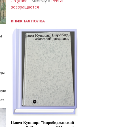
Un grand…
Sikorsky в
Рейган
возвращается
КНИЖНАЯ ПОЛКА
м
ера
ную
ля.
Павел Кушнир: "Биробиджанский