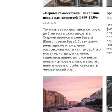
«Первые гомосексуалы: появление
Бр
новых идентичностей (1869–1939)»
19.0
23.06.2026
Нес
фи
Так называется выставка, которую
реж
до 2 августа можно увидеть в
по
Художественном музее Базеля
од
(Kunstmuseum Basel). Сразу скажу:
Пат
речь идет не о появлении
гео
гомосексуальности как таковой, а о
окт
моменте, когда для явления,
существовавшего испокон веков,
появились новые слова, а вместе с
ними и новые способы описывать
человеческий опыт.