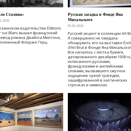
ело Сталина»
Русская загадка в Фонде Яна
Михальского
6.2026
05.06.2026
озаннском издательстве Éditions
r sur Blanc вышел французский
Русский акцент в коллекции Art Br
ревод романа Джайлса Милтона,
Я совершенно не ожидала
полненный Флоранс Герц.
обнаружить его на выставке Écrit
d’Art Brut в Фонде Яна Михальског
Все началось с листка бумаги,
датированного декабрем 1938 го
исписанного русскими,
французскими и английскими
словами, вызвавшего смутное
ощущение чужой трагедии,
зашифрованной в хаотических
строчках и символах.