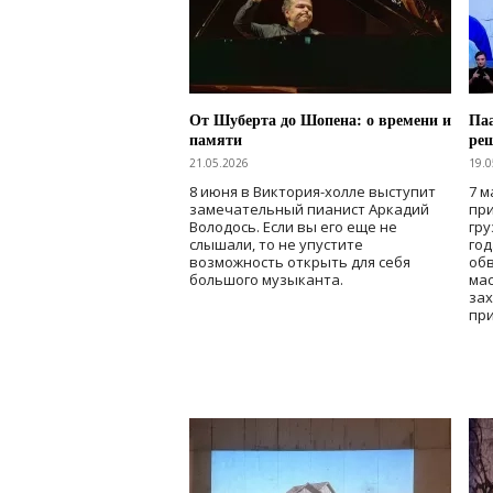
От Шуберта до Шопена: о времени и
Паа
памяти
ре
21.05.2026
19.0
8 июня в Виктория-холле выступит
7 м
замечательный пианист Аркадий
при
Володось. Если вы его еще не
гру
слышали, то не упустите
го
возможность открыть для себя
об
большого музыканта.
мас
зах
при