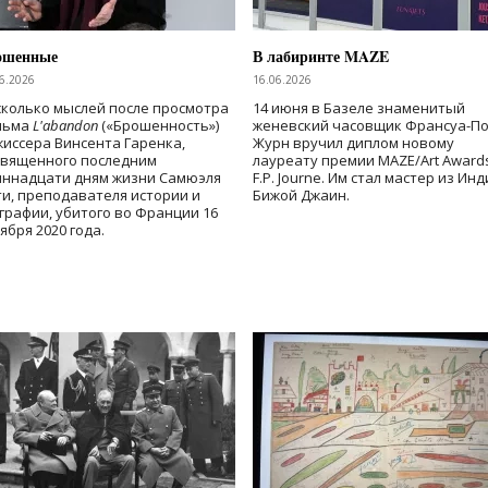
ошенные
В лабиринте MAZE
6.2026
16.06.2026
колько мыслей после просмотра
14 июня в Базеле знаменитый
льма
L'abandon
(«Брошенность»)
женевский часовщик Франсуа-П
иссера Винсента Гаренка,
Журн вручил диплом новому
священного последним
лауреату премии MAZE/Art Award
иннадцати дням жизни Самюэля
F.P. Journe. Им стал мастер из Ин
и, преподавателя истории и
Бижой Джаин.
графии, убитого во Франции 16
ября 2020 года.