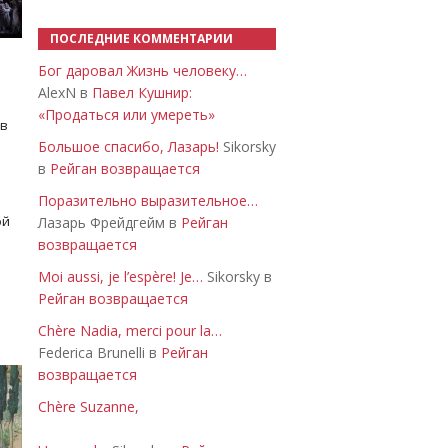
ПОСЛЕДНИЕ КОММЕНТАРИИ
Бог даровал Жизнь человеку…
AlexN в
Павел Кушнир:
«Продаться или умереть»
 в
Большое спасибо, Лазарь!
Sikorsky
в
Рейган возвращается
Поразительно выразительное…
ой
Лазарь Фрейдгейм в
Рейган
возвращается
Moi aussi, je l’espère! Je…
Sikorsky в
Рейган возвращается
Chère Nadia, merci pour la…
Federica Brunelli в
Рейган
возвращается
Chère Suzanne,