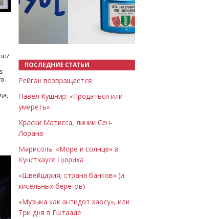
Назад
Вперёд
ut?
ПОСЛЕДНИЕ СТАТЬИ
s
о.
Рейган возвращается
да,
Павел Кушнир: «Продаться или
умереть»
Краски Матисса, линии Сен-
Лорана
Марисоль: «Море и солнце» в
Кунстхаусе Цюриха
«Швейцария, страна банков» (и
кисельных берегов)
«Музыка как антидот хаосу», или
Три дня в Гштааде