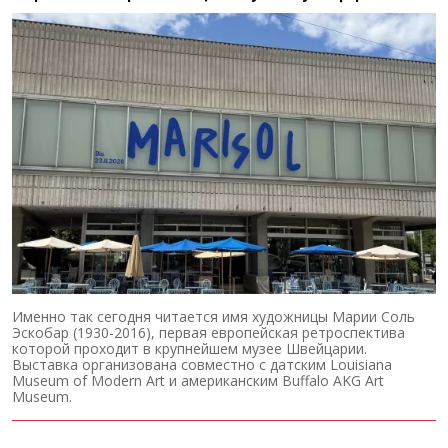
Именно так сегодня читается имя художницы Марии Соль
Эскобар (1930-2016), первая европейская ретроспектива
которой проходит в крупнейшем музее Швейцарии.
Выставка организована совместно с датским Louisiana
Museum of Modern Art и американским Buffalo AKG Art
Museum.