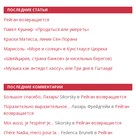
ПОСЛЕДНИЕ СТАТЬИ
Рейган возвращается
Павел Кушнир: «Продаться или умереть»
Краски Матисса, линии Сен-Лорана
Марисоль: «Море и солнце» в Кунстхаусе Цюриха
«Швейцария, страна банков» (и кисельных берегов)
«Музыка как антидот хаосу», или Три дня в Гштааде
ПОСЛЕДНИЕ КОММЕНТАРИИ
Большое спасибо, Лазарь!
Sikorsky в
Рейган возвращается
Поразительно выразительное…
Лазарь Фрейдгейм в
Рейган
возвращается
Moi aussi, je l’espère! Je…
Sikorsky в
Рейган возвращается
Chère Nadia, merci pour la…
Federica Brunelli в
Рейган