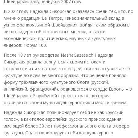
Швейцарии, запущенную в 2007 году.
В 2022 году Надежда Сикорская оказалась среди тех, кто, по
мнению редакции Le Temps, «внёс значительный вклад в
успех франкоязычной Швейцарии», войдя таким образом в
число лидеров общественного мнения, а также
экономических, политических, научных и культурных
лидеров: Форум 100.
После 18 лет руководства NashaGazeta.ch Надежда
Сикорская решила вернуться к своим истокам и
сосредоточиться на том, что её действительно увлекает: к
культуре во всём её многообразии. Это решение приняло
форму трёхязычного культурного блога (русский,
английский, французский), родившегося в сердце Европы – в
Швейцарии, её приёмной стране, стране, которая
отличается своей мультикультурностью и многоязычием.
Надежда Сикорская позиционирует себя не как «русский
голос», а как голос европейки русского происхождения,
имеющей более 30 лет профессионального опыта в сфере
культуры. Она позиционирует себя как культурного