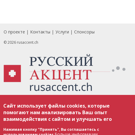
О проекте
Контакты
Услуги
Спонсоры
Footer
© 2026 rusaccent.ch
Все материалы, размещенные на веб-сайте rusaccent.ch, охраняются в
Сайт использует файлы cookies, которые
соответствии с законодательством Швейцарии об авторском праве и
международными соглашениями. Полное или частичное использование
помогают нам анализировать Ваш опыт
материалов возможно только с разрешения редакции. В случае полного
взаимодействия с сайтом и улучшать его
или частичного воспроизведения материалов сайта rusaccent.ch,
ОБЯЗАТЕЛЬНА АКТИВНАЯ ГИПЕРССЫЛКА на конкретный заимствованный
текст. Фотоизображения, размещенные редакцией rusaccent.ch, являются
Нажимая кнопку "Принять", Вы соглашаетесь с
ее исключительной собственностью. Полное или частичное
Больше информации
использованием cookies