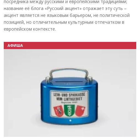
посредника между русскими и европейскими традициями;
название её блога «Русский акцент» отражает эту суть –
акцент является не языковым барьером, не политической
позицией, но отличительным культурным отпечатком в
европейском контексте.
АФИША
Назад
Вперёд