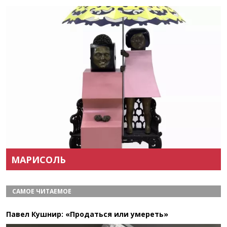
Назад
Вперёд
МАРИСОЛЬ
САМОЕ ЧИТАЕМОЕ
Павел Кушнир: «Продаться или умереть»