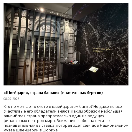
«Швейцария, страна банков» (и кисельных берегов)
08.07.2026
Кто не мечтает о счете в швейцарском банке? Но даже не все
счастливые его обладатели знают, каким образом небольшая
альпийская страна превратилась в один из ведущих
финансовых центров мира. Вниманию любознательных –
познавательная выставка, которая идет сейчас в Национальном
музее Швейцарии в Цюрихе.