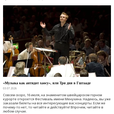
«Музыка как антидот хаосу», или Три дня в Гштааде
03.07.2026
Совсем скоро, 16 июля, на знаменитом швейцарском горном
курорте откроется Фестиваль имени Менухина. Надеюсь, вы уже
заказали билеты на все интересующие вас концерты. Если же
почему-то нет, то читайте и действуйте! Впрочем, читайте в
любом случае.