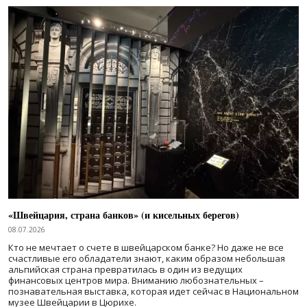
«Швейцария, страна банков» (и кисельных берегов)
08.07.2026
Кто не мечтает о счете в швейцарском банке? Но даже не все
счастливые его обладатели знают, каким образом небольшая
альпийская страна превратилась в один из ведущих
финансовых центров мира. Вниманию любознательных –
познавательная выставка, которая идет сейчас в Национальном
музее Швейцарии в Цюрихе.