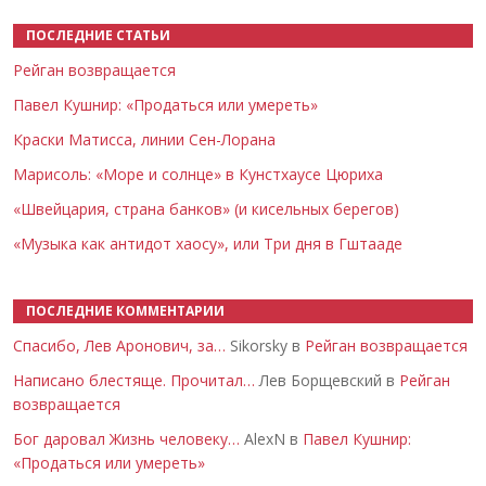
ПОСЛЕДНИЕ СТАТЬИ
Рейган возвращается
Павел Кушнир: «Продаться или умереть»
Краски Матисса, линии Сен-Лорана
Марисоль: «Море и солнце» в Кунстхаусе Цюриха
«Швейцария, страна банков» (и кисельных берегов)
«Музыка как антидот хаосу», или Три дня в Гштааде
ПОСЛЕДНИЕ КОММЕНТАРИИ
Спасибо, Лев Аронович, за…
Sikorsky в
Рейган возвращается
Написано блестяще. Прочитал…
Лев Борщевский в
Рейган
возвращается
Бог даровал Жизнь человеку…
AlexN в
Павел Кушнир:
«Продаться или умереть»