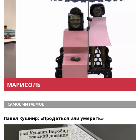
Назад
Вперёд
МАРИСОЛЬ
САМОЕ ЧИТАЕМОЕ
Павел Кушнир: «Продаться или умереть»