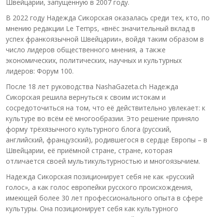
Швейцарии, запущенную в 2007 году.
В 2022 году Надежда Сикорская оказалась среди тех, кто, по
мнению редакции Le Temps, «внёс значительный вклад в
успех франкоязычной Швейцарии», войдя таким образом в
число лидеров общественного мнения, а также
экономических, политических, научных и культурных
лидеров: Форум 100.
После 18 лет руководства NashaGazeta.ch Надежда
Сикорская решила вернуться к своим истокам и
сосредоточиться на том, что её действительно увлекает: к
культуре во всём её многообразии. Это решение приняло
форму трёхязычного культурного блога (русский,
английский, французский), родившегося в сердце Европы – в
Швейцарии, её приёмной стране, стране, которая
отличается своей мультикультурностью и многоязычием.
Надежда Сикорская позиционирует себя не как «русский
голос», а как голос европейки русского происхождения,
имеющей более 30 лет профессионального опыта в сфере
культуры. Она позиционирует себя как культурного