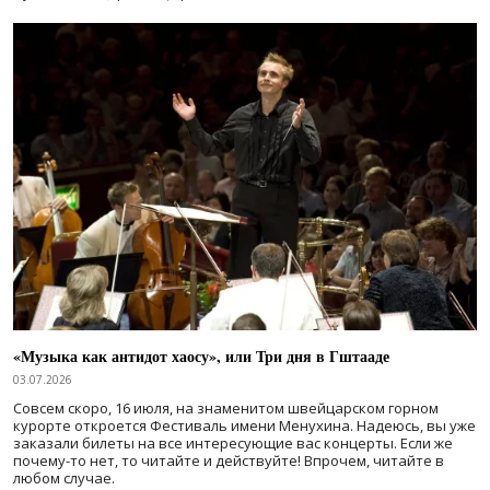
«Музыка как антидот хаосу», или Три дня в Гштааде
03.07.2026
Совсем скоро, 16 июля, на знаменитом швейцарском горном
курорте откроется Фестиваль имени Менухина. Надеюсь, вы уже
заказали билеты на все интересующие вас концерты. Если же
почему-то нет, то читайте и действуйте! Впрочем, читайте в
любом случае.