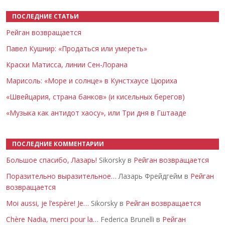
ПОСЛЕДНИЕ СТАТЬИ
Рейган возвращается
Павел Кушнир: «Продаться или умереть»
Краски Матисса, линии Сен-Лорана
Марисоль: «Море и солнце» в Кунстхаусе Цюриха
«Швейцария, страна банков» (и кисельных берегов)
«Музыка как антидот хаосу», или Три дня в Гштааде
ПОСЛЕДНИЕ КОММЕНТАРИИ
Большое спасибо, Лазарь!
Sikorsky в
Рейган возвращается
Поразительно выразительное…
Лазарь Фрейдгейм в
Рейган
возвращается
Moi aussi, je l’espère! Je…
Sikorsky в
Рейган возвращается
Chère Nadia, merci pour la…
Federica Brunelli в
Рейган