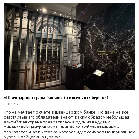
«Швейцария, страна банков» (и кисельных берегов)
08.07.2026
Кто не мечтает о счете в швейцарском банке? Но даже не все
счастливые его обладатели знают, каким образом небольшая
альпийская страна превратилась в один из ведущих
финансовых центров мира. Вниманию любознательных –
познавательная выставка, которая идет сейчас в Национальном
музее Швейцарии в Цюрихе.