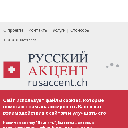
О проекте
Контакты
Услуги
Спонсоры
Footer
© 2026 rusaccent.ch
Все материалы, размещенные на веб-сайте rusaccent.ch, охраняются в
Сайт использует файлы cookies, которые
соответствии с законодательством Швейцарии об авторском праве и
международными соглашениями. Полное или частичное использование
помогают нам анализировать Ваш опыт
материалов возможно только с разрешения редакции. В случае полного
взаимодействия с сайтом и улучшать его
или частичного воспроизведения материалов сайта rusaccent.ch,
ОБЯЗАТЕЛЬНА АКТИВНАЯ ГИПЕРССЫЛКА на конкретный заимствованный
текст. Фотоизображения, размещенные редакцией rusaccent.ch, являются
Нажимая кнопку "Принять", Вы соглашаетесь с
ее исключительной собственностью. Полное или частичное
Больше информации
использованием cookies