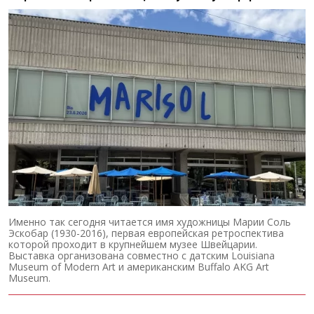
Именно так сегодня читается имя художницы Марии Соль
Эскобар (1930-2016), первая европейская ретроспектива
которой проходит в крупнейшем музее Швейцарии.
Выставка организована совместно с датским Louisiana
Museum of Modern Art и американским Buffalo AKG Art
Museum.