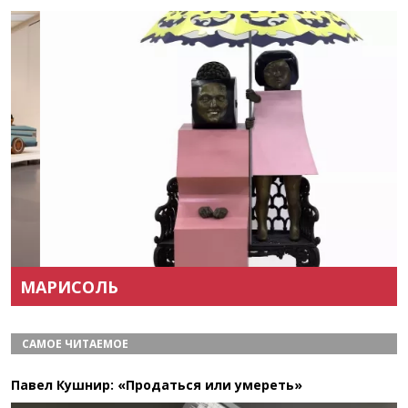
Назад
Вперёд
МАРИСОЛЬ
САМОЕ ЧИТАЕМОЕ
Павел Кушнир: «Продаться или умереть»