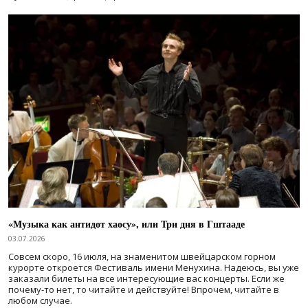
«Музыка как антидот хаосу», или Три дня в Гштааде
03.07.2026
Совсем скоро, 16 июля, на знаменитом швейцарском горном
курорте откроется Фестиваль имени Менухина. Надеюсь, вы уже
заказали билеты на все интересующие вас концерты. Если же
почему-то нет, то читайте и действуйте! Впрочем, читайте в
любом случае.