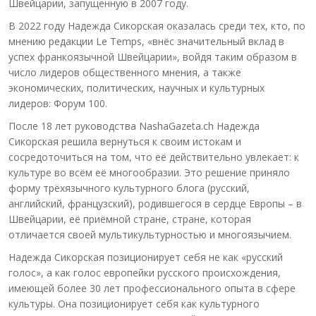
Швейцарии, запущенную в 2007 году.
В 2022 году Надежда Сикорская оказалась среди тех, кто, по
мнению редакции Le Temps, «внёс значительный вклад в
успех франкоязычной Швейцарии», войдя таким образом в
число лидеров общественного мнения, а также
экономических, политических, научных и культурных
лидеров: Форум 100.
После 18 лет руководства NashaGazeta.ch Надежда
Сикорская решила вернуться к своим истокам и
сосредоточиться на том, что её действительно увлекает: к
культуре во всём её многообразии. Это решение приняло
форму трёхязычного культурного блога (русский,
английский, французский), родившегося в сердце Европы – в
Швейцарии, её приёмной стране, стране, которая
отличается своей мультикультурностью и многоязычием.
Надежда Сикорская позиционирует себя не как «русский
голос», а как голос европейки русского происхождения,
имеющей более 30 лет профессионального опыта в сфере
культуры. Она позиционирует себя как культурного