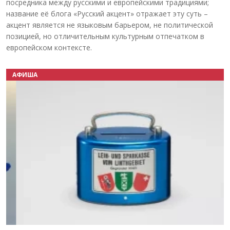
посредника между русскими и европейскими традициями;
название её блога «Русский акцент» отражает эту суть –
акцент является не языковым барьером, не политической
позицией, но отличительным культурным отпечатком в
европейском контексте.
АФИША
Назад
Вперёд