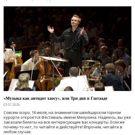
«Музыка как антидот хаосу», или Три дня в Гштааде
03.07.2026
Совсем скоро, 16 июля, на знаменитом швейцарском горном
курорте откроется Фестиваль имени Менухина. Надеюсь, вы уже
заказали билеты на все интересующие вас концерты. Если же
почему-то нет, то читайте и действуйте! Впрочем, читайте в
любом случае.