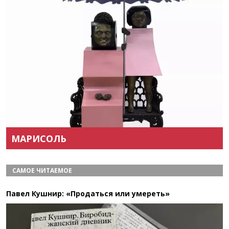
Назад
Вперёд
МАРИСОЛЬ
САМОЕ ЧИТАЕМОЕ
Павел Кушнир: «Продаться или умереть»