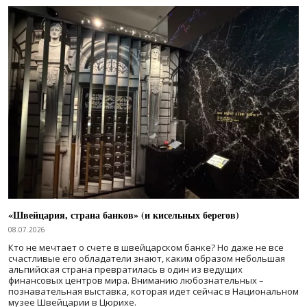
«Швейцария, страна банков» (и кисельных берегов)
08.07.2026
Кто не мечтает о счете в швейцарском банке? Но даже не все
счастливые его обладатели знают, каким образом небольшая
альпийская страна превратилась в один из ведущих
финансовых центров мира. Вниманию любознательных –
познавательная выставка, которая идет сейчас в Национальном
музее Швейцарии в Цюрихе.