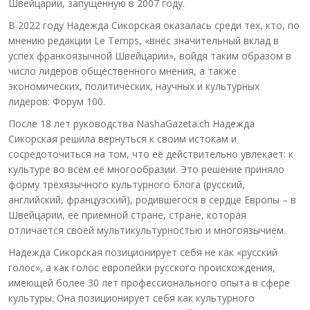
Швейцарии, запущенную в 2007 году.
В 2022 году Надежда Сикорская оказалась среди тех, кто, по
мнению редакции Le Temps, «внёс значительный вклад в
успех франкоязычной Швейцарии», войдя таким образом в
число лидеров общественного мнения, а также
экономических, политических, научных и культурных
лидеров: Форум 100.
После 18 лет руководства NashaGazeta.ch Надежда
Сикорская решила вернуться к своим истокам и
сосредоточиться на том, что её действительно увлекает: к
культуре во всём её многообразии. Это решение приняло
форму трёхязычного культурного блога (русский,
английский, французский), родившегося в сердце Европы – в
Швейцарии, её приёмной стране, стране, которая
отличается своей мультикультурностью и многоязычием.
Надежда Сикорская позиционирует себя не как «русский
голос», а как голос европейки русского происхождения,
имеющей более 30 лет профессионального опыта в сфере
культуры. Она позиционирует себя как культурного