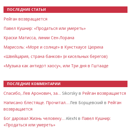
ПОСЛЕДНИЕ СТАТЬИ
Рейган возвращается
Павел Кушнир: «Продаться или умереть»
Краски Матисса, линии Сен-Лорана
Марисоль: «Море и солнце» в Кунстхаусе Цюриха
«Швейцария, страна банков» (и кисельных берегов)
«Музыка как антидот хаосу», или Три дня в Гштааде
ПОСЛЕДНИЕ КОММЕНТАРИИ
Спасибо, Лев Аронович, за…
Sikorsky в
Рейган возвращается
Написано блестяще. Прочитал…
Лев Борщевский в
Рейган
возвращается
Бог даровал Жизнь человеку…
AlexN в
Павел Кушнир:
«Продаться или умереть»