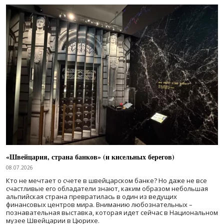
«Швейцария, страна банков» (и кисельных берегов)
08.07.2026
Кто не мечтает о счете в швейцарском банке? Но даже не все
счастливые его обладатели знают, каким образом небольшая
альпийская страна превратилась в один из ведущих
финансовых центров мира. Вниманию любознательных –
познавательная выставка, которая идет сейчас в Национальном
музее Швейцарии в Цюрихе.