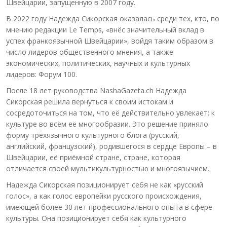
Швейцарии, запущенную в 2007 году.
В 2022 году Надежда Сикорская оказалась среди тех, кто, по
мнению редакции Le Temps, «внёс значительный вклад в
успех франкоязычной Швейцарии», войдя таким образом в
число лидеров общественного мнения, а также
экономических, политических, научных и культурных
лидеров: Форум 100.
После 18 лет руководства NashaGazeta.ch Надежда
Сикорская решила вернуться к своим истокам и
сосредоточиться на том, что её действительно увлекает: к
культуре во всём её многообразии. Это решение приняло
форму трёхязычного культурного блога (русский,
английский, французский), родившегося в сердце Европы – в
Швейцарии, её приёмной стране, стране, которая
отличается своей мультикультурностью и многоязычием.
Надежда Сикорская позиционирует себя не как «русский
голос», а как голос европейки русского происхождения,
имеющей более 30 лет профессионального опыта в сфере
культуры. Она позиционирует себя как культурного