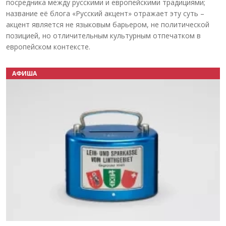
посредника между русскими и европейскими традициями;
название её блога «Русский акцент» отражает эту суть –
акцент является не языковым барьером, не политической
позицией, но отличительным культурным отпечатком в
европейском контексте.
АФИША
Назад
Вперёд