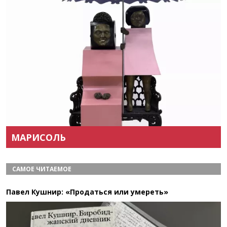
Назад
Вперёд
МАРИСОЛЬ
САМОЕ ЧИТАЕМОЕ
Павел Кушнир: «Продаться или умереть»