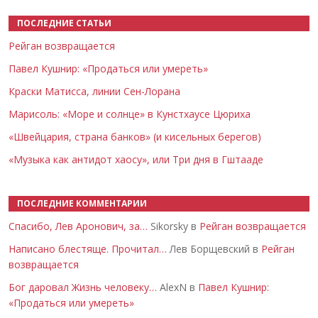
ПОСЛЕДНИЕ СТАТЬИ
Рейган возвращается
Павел Кушнир: «Продаться или умереть»
Краски Матисса, линии Сен-Лорана
Марисоль: «Море и солнце» в Кунстхаусе Цюриха
«Швейцария, страна банков» (и кисельных берегов)
«Музыка как антидот хаосу», или Три дня в Гштааде
ПОСЛЕДНИЕ КОММЕНТАРИИ
Спасибо, Лев Аронович, за…
Sikorsky в
Рейган возвращается
Написано блестяще. Прочитал…
Лев Борщевский в
Рейган
возвращается
Бог даровал Жизнь человеку…
AlexN в
Павел Кушнир:
«Продаться или умереть»