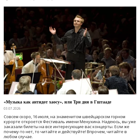
«Музыка как антидот хаосу», или Три дня в Гштааде
03.07.2026
Совсем скоро, 16 июля, на знаменитом швейцарском горном
курорте откроется Фестиваль имени Менухина. Надеюсь, вы уже
заказали билеты на все интересующие вас концерты. Если же
почему-то нет, то читайте и действуйте! Впрочем, читайте в
любом случае.