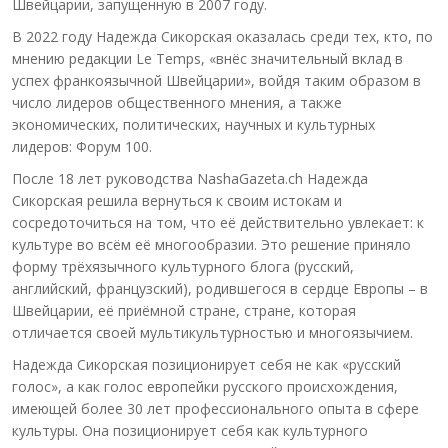
Швейцарии, запущенную в 2007 году.
В 2022 году Надежда Сикорская оказалась среди тех, кто, по
мнению редакции Le Temps, «внёс значительный вклад в
успех франкоязычной Швейцарии», войдя таким образом в
число лидеров общественного мнения, а также
экономических, политических, научных и культурных
лидеров: Форум 100.
После 18 лет руководства NashaGazeta.ch Надежда
Сикорская решила вернуться к своим истокам и
сосредоточиться на том, что её действительно увлекает: к
культуре во всём её многообразии. Это решение приняло
форму трёхязычного культурного блога (русский,
английский, французский), родившегося в сердце Европы – в
Швейцарии, её приёмной стране, стране, которая
отличается своей мультикультурностью и многоязычием.
Надежда Сикорская позиционирует себя не как «русский
голос», а как голос европейки русского происхождения,
имеющей более 30 лет профессионального опыта в сфере
культуры. Она позиционирует себя как культурного