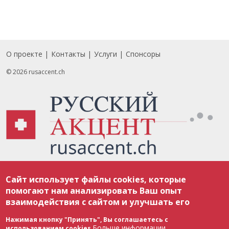
О проекте
Контакты
Услуги
Спонсоры
Footer
© 2026 rusaccent.ch
Все материалы, размещенные на веб-сайте rusaccent.ch, охраняются в
Сайт использует файлы cookies, которые
соответствии с законодательством Швейцарии об авторском праве и
международными соглашениями. Полное или частичное использование
помогают нам анализировать Ваш опыт
материалов возможно только с разрешения редакции. В случае полного
взаимодействия с сайтом и улучшать его
или частичного воспроизведения материалов сайта rusaccent.ch,
ОБЯЗАТЕЛЬНА АКТИВНАЯ ГИПЕРССЫЛКА на конкретный заимствованный
текст. Фотоизображения, размещенные редакцией rusaccent.ch, являются
Нажимая кнопку "Принять", Вы соглашаетесь с
ее исключительной собственностью. Полное или частичное
Больше информации
использованием cookies