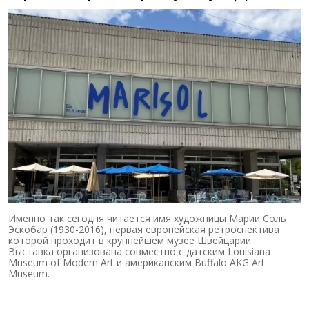
Именно так сегодня читается имя художницы Марии Соль
Эскобар (1930-2016), первая европейская ретроспектива
которой проходит в крупнейшем музее Швейцарии.
Выставка организована совместно с датским Louisiana
Museum of Modern Art и американским Buffalo AKG Art
Museum.