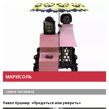
Назад
Вперёд
МАРИСОЛЬ
САМОЕ ЧИТАЕМОЕ
Павел Кушнир: «Продаться или умереть»