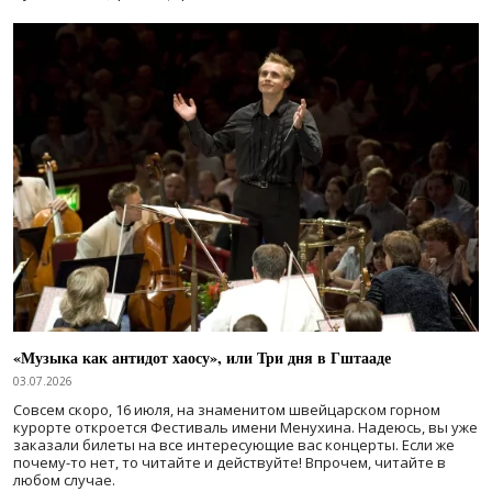
«Музыка как антидот хаосу», или Три дня в Гштааде
03.07.2026
Совсем скоро, 16 июля, на знаменитом швейцарском горном
курорте откроется Фестиваль имени Менухина. Надеюсь, вы уже
заказали билеты на все интересующие вас концерты. Если же
почему-то нет, то читайте и действуйте! Впрочем, читайте в
любом случае.