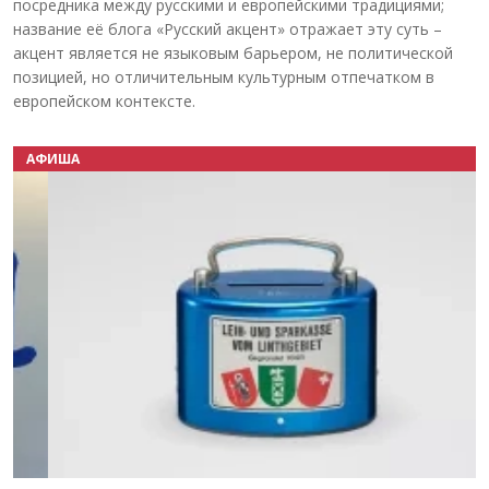
посредника между русскими и европейскими традициями;
название её блога «Русский акцент» отражает эту суть –
акцент является не языковым барьером, не политической
позицией, но отличительным культурным отпечатком в
европейском контексте.
АФИША
Назад
Вперёд