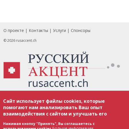
О проекте
Контакты
Услуги
Спонсоры
Footer
© 2026 rusaccent.ch
Все материалы, размещенные на веб-сайте rusaccent.ch, охраняются в
Сайт использует файлы cookies, которые
соответствии с законодательством Швейцарии об авторском праве и
международными соглашениями. Полное или частичное использование
помогают нам анализировать Ваш опыт
материалов возможно только с разрешения редакции. В случае полного
взаимодействия с сайтом и улучшать его
или частичного воспроизведения материалов сайта rusaccent.ch,
ОБЯЗАТЕЛЬНА АКТИВНАЯ ГИПЕРССЫЛКА на конкретный заимствованный
текст. Фотоизображения, размещенные редакцией rusaccent.ch, являются
Нажимая кнопку "Принять", Вы соглашаетесь с
ее исключительной собственностью. Полное или частичное
Больше информации
использованием cookies