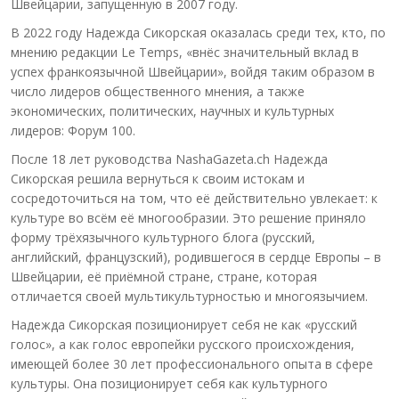
Швейцарии, запущенную в 2007 году.
В 2022 году Надежда Сикорская оказалась среди тех, кто, по
мнению редакции Le Temps, «внёс значительный вклад в
успех франкоязычной Швейцарии», войдя таким образом в
число лидеров общественного мнения, а также
экономических, политических, научных и культурных
лидеров: Форум 100.
После 18 лет руководства NashaGazeta.ch Надежда
Сикорская решила вернуться к своим истокам и
сосредоточиться на том, что её действительно увлекает: к
культуре во всём её многообразии. Это решение приняло
форму трёхязычного культурного блога (русский,
английский, французский), родившегося в сердце Европы – в
Швейцарии, её приёмной стране, стране, которая
отличается своей мультикультурностью и многоязычием.
Надежда Сикорская позиционирует себя не как «русский
голос», а как голос европейки русского происхождения,
имеющей более 30 лет профессионального опыта в сфере
культуры. Она позиционирует себя как культурного