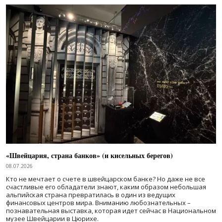
«Швейцария, страна банков» (и кисельных берегов)
08.07.2026
Кто не мечтает о счете в швейцарском банке? Но даже не все
счастливые его обладатели знают, каким образом небольшая
альпийская страна превратилась в один из ведущих
финансовых центров мира. Вниманию любознательных –
познавательная выставка, которая идет сейчас в Национальном
музее Швейцарии в Цюрихе.