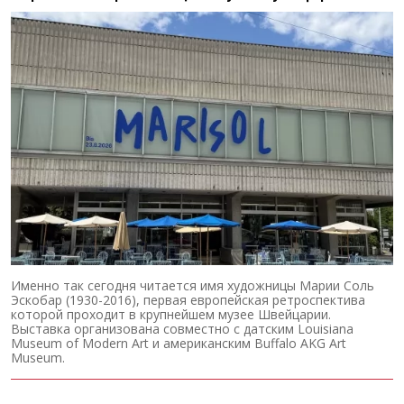
Именно так сегодня читается имя художницы Марии Соль
Эскобар (1930-2016), первая европейская ретроспектива
которой проходит в крупнейшем музее Швейцарии.
Выставка организована совместно с датским Louisiana
Museum of Modern Art и американским Buffalo AKG Art
Museum.