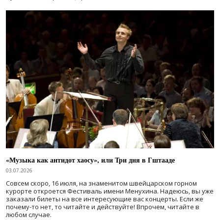
«Музыка как антидот хаосу», или Три дня в Гштааде
03.07.2026
Совсем скоро, 16 июля, на знаменитом швейцарском горном
курорте откроется Фестиваль имени Менухина. Надеюсь, вы уже
заказали билеты на все интересующие вас концерты. Если же
почему-то нет, то читайте и действуйте! Впрочем, читайте в
любом случае.