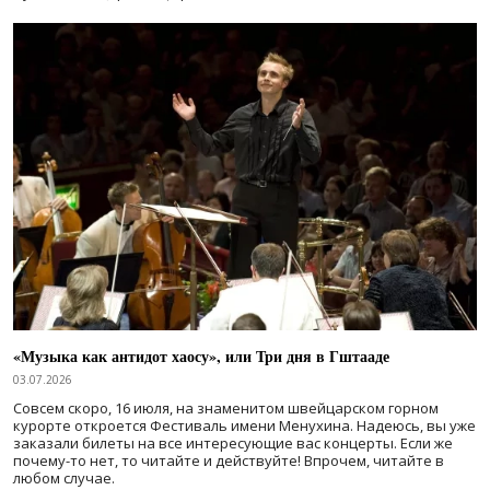
«Музыка как антидот хаосу», или Три дня в Гштааде
03.07.2026
Совсем скоро, 16 июля, на знаменитом швейцарском горном
курорте откроется Фестиваль имени Менухина. Надеюсь, вы уже
заказали билеты на все интересующие вас концерты. Если же
почему-то нет, то читайте и действуйте! Впрочем, читайте в
любом случае.