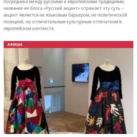
посредника между русскими и европейскими традициями;
название её блога «Русский акцент» отражает эту суть –
акцент является не языковым барьером, не политической
позицией, но отличительным культурным отпечатком в
европейском контексте.
АФИША
Назад
Вперёд