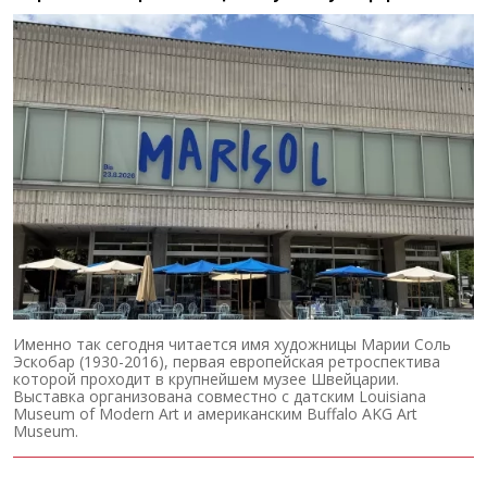
Именно так сегодня читается имя художницы Марии Соль
Эскобар (1930-2016), первая европейская ретроспектива
которой проходит в крупнейшем музее Швейцарии.
Выставка организована совместно с датским Louisiana
Museum of Modern Art и американским Buffalo AKG Art
Museum.