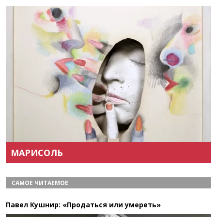
Назад
Вперёд
МАРИСОЛЬ
САМОЕ ЧИТАЕМОЕ
Павел Кушнир: «Продаться или умереть»