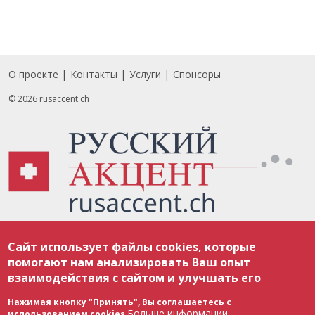
О проекте
Контакты
Услуги
Спонсоры
Footer
© 2026 rusaccent.ch
Все материалы, размещенные на веб-сайте rusaccent.ch, охраняются в
Сайт использует файлы cookies, которые
соответствии с законодательством Швейцарии об авторском праве и
международными соглашениями. Полное или частичное использование
помогают нам анализировать Ваш опыт
материалов возможно только с разрешения редакции. В случае полного
взаимодействия с сайтом и улучшать его
или частичного воспроизведения материалов сайта rusaccent.ch,
ОБЯЗАТЕЛЬНА АКТИВНАЯ ГИПЕРССЫЛКА на конкретный заимствованный
текст. Фотоизображения, размещенные редакцией rusaccent.ch, являются
Нажимая кнопку "Принять", Вы соглашаетесь с
ее исключительной собственностью. Полное или частичное
Больше информации
использованием cookies