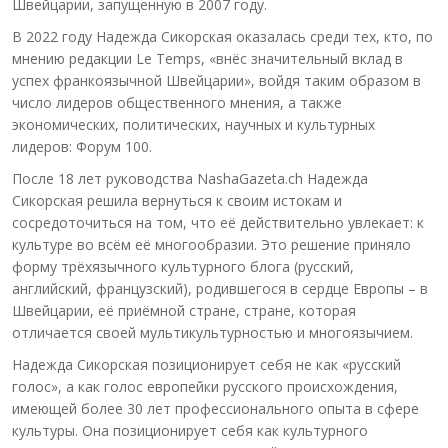
Швейцарии, запущенную в 2007 году.
В 2022 году Надежда Сикорская оказалась среди тех, кто, по
мнению редакции Le Temps, «внёс значительный вклад в
успех франкоязычной Швейцарии», войдя таким образом в
число лидеров общественного мнения, а также
экономических, политических, научных и культурных
лидеров: Форум 100.
После 18 лет руководства NashaGazeta.ch Надежда
Сикорская решила вернуться к своим истокам и
сосредоточиться на том, что её действительно увлекает: к
культуре во всём её многообразии. Это решение приняло
форму трёхязычного культурного блога (русский,
английский, французский), родившегося в сердце Европы – в
Швейцарии, её приёмной стране, стране, которая
отличается своей мультикультурностью и многоязычием.
Надежда Сикорская позиционирует себя не как «русский
голос», а как голос европейки русского происхождения,
имеющей более 30 лет профессионального опыта в сфере
культуры. Она позиционирует себя как культурного