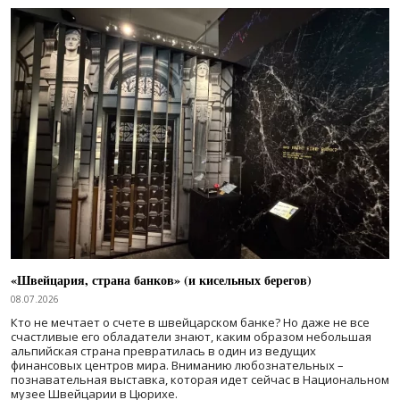
«Швейцария, страна банков» (и кисельных берегов)
08.07.2026
Кто не мечтает о счете в швейцарском банке? Но даже не все
счастливые его обладатели знают, каким образом небольшая
альпийская страна превратилась в один из ведущих
финансовых центров мира. Вниманию любознательных –
познавательная выставка, которая идет сейчас в Национальном
музее Швейцарии в Цюрихе.