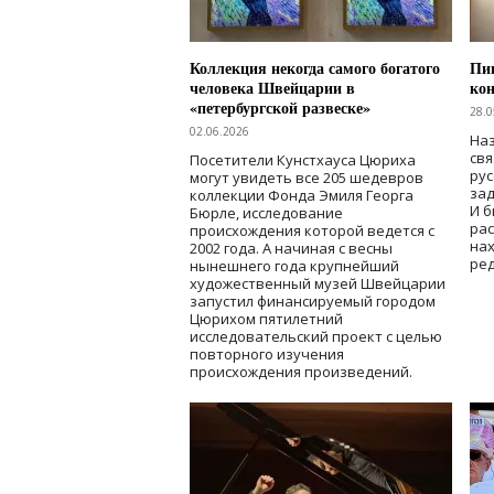
Коллекция некогда самого богатого
Пик
человека Швейцарии в
кон
«петербургской развеске»
28.0
02.06.2026
Наз
свя
Посетители Кунстхауса Цюриха
рус
могут увидеть все 205 шедевров
зад
коллекции Фонда Эмиля Георга
И б
Бюрле, исследование
рас
происхождения которой ведется с
нах
2002 года. А начиная с весны
ред
нынешнего года крупнейший
художественный музей Швейцарии
запустил финансируемый городом
Цюрихом пятилетний
исследовательский проект с целью
повторного изучения
происхождения произведений.