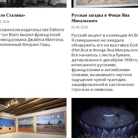
ело Сталина»
Русская загадка в Фонде Яна
Михальского
6.2026
05.06.2026
озаннском издательстве Éditions
r sur Blanc вышел французский
Русский акцент в коллекции Art Br
ревод романа Джайлса Милтона,
Я совершенно не ожидала
полненный Флоранс Герц.
обнаружить его на выставке Écrit
d’Art Brut в Фонде Яна Михальског
Все началось с листка бумаги,
датированного декабрем 1938 го
исписанного русскими,
французскими и английскими
словами, вызвавшего смутное
ощущение чужой трагедии,
зашифрованной в хаотических
строчках и символах.