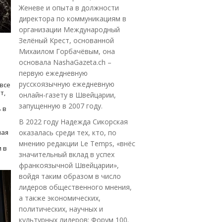
Женеве и опыта в должности
директора по коммуникациям в
организации Международный
Зелёный Крест, основанной
Михаилом Горбачёвым, она
основала NashaGazeta.ch –
первую ежедневную
русскоязычную ежедневную
все
т,
онлайн-газету в Швейцарии,
запущенную в 2007 году.
 в
В 2022 году Надежда Сикорская
ная
оказалась среди тех, кто, по
мнению редакции Le Temps, «внёс
 в
значительный вклад в успех
франкоязычной Швейцарии»,
войдя таким образом в число
лидеров общественного мнения,
а также экономических,
политических, научных и
культурных лидеров: Форум 100.