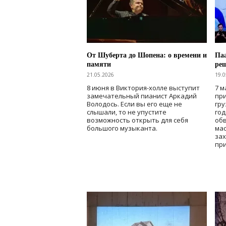
От Шуберта до Шопена: о времени и
Паа
памяти
ре
21.05.2026
19.0
8 июня в Виктория-холле выступит
7 м
замечательный пианист Аркадий
при
Володось. Если вы его еще не
гру
слышали, то не упустите
го
возможность открыть для себя
об
большого музыканта.
мас
зах
при