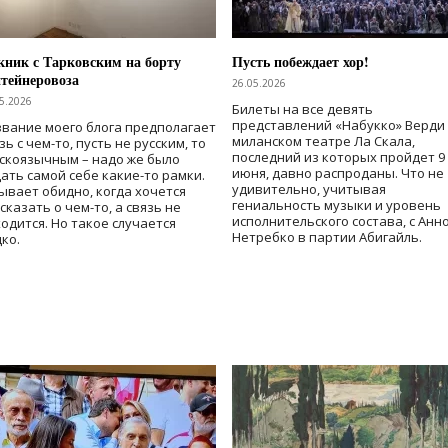
ник с Тарковским на борту
Пусть побеждает хор!
тейнеровоза
26.05.2026
5.2026
Билеты на все девять
представлений «Набукко» Верди
вание моего блога предполагает
миланском театре Ла Скала,
зь с чем-то, пусть не русским, то
последний из которых пройдет 9
скоязычным – надо же было
июня, давно распроданы. Что не
ать самой себе какие-то рамки.
удивительно, учитывая
ывает обидно, когда хочется
гениальность музыки и уровень
сказать о чем-то, а связь не
исполнительского состава, с Анн
одится. Но такое случается
Нетребко в партии Абигайль.
ко.