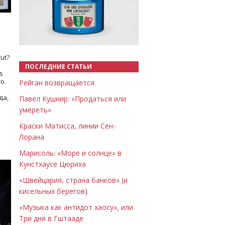
Назад
Вперёд
ut?
ПОСЛЕДНИЕ СТАТЬИ
s
о.
Рейган возвращается
да,
Павел Кушнир: «Продаться или
умереть»
Краски Матисса, линии Сен-
Лорана
Марисоль: «Море и солнце» в
Кунстхаусе Цюриха
«Швейцария, страна банков» (и
кисельных берегов)
«Музыка как антидот хаосу», или
Три дня в Гштааде