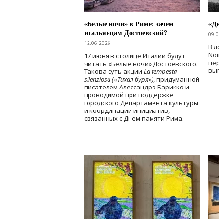
«Белые ночи» в Риме: зачем
«Д
итальянцам Достоевский?
09.0
12.06.2026
В л
Noi
17 июня в столице Италии будут
пе
читать «Белые ночи» Достоевского.
вы
Такова суть акции
La tempesta
silenziosa (
«
Тихая буря
»
)
, придуманной
писателем Алессандро Барикко и
проводимой при поддержке
городского Департамента культуры
и координации инициатив,
связанных с Днем памяти Рима.