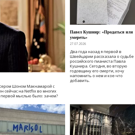
Павел Кушнир: «Продаться или
умереть»
27.07.2026
Два года назад я первой в
Швейцарии рассказала о судьбе
российского пианиста Павла
Кушнира. Сегодня, во вторую
годовщину его смерти, хочу
напомнить о нем и кое-что
добавить.
сером Шоном Макнамарой с
 сейчас на Netflix во многих
й первой мыслью было: зачем?