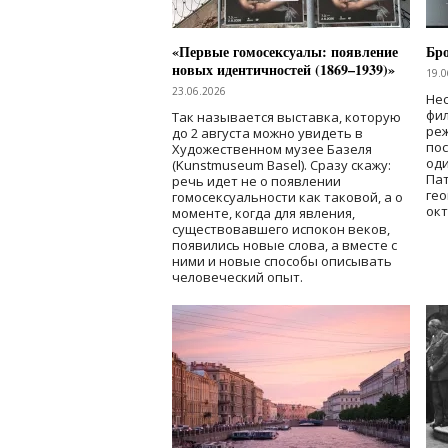
«Первые гомосексуалы: появление
Бр
новых идентичностей (1869–1939)»
19.0
23.06.2026
Нес
фи
Так называется выставка, которую
реж
до 2 августа можно увидеть в
по
Художественном музее Базеля
од
(Kunstmuseum Basel). Сразу скажу:
Пат
речь идет не о появлении
гео
гомосексуальности как таковой, а о
окт
моменте, когда для явления,
существовавшего испокон веков,
появились новые слова, а вместе с
ними и новые способы описывать
человеческий опыт.