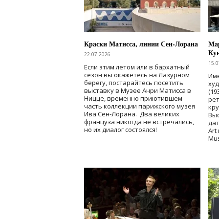
Краски Матисса, линии Сен-Лорана
Мар
Ку
22.07.2026
15.0
Если этим летом или в бархатный
сезон вы окажетесь на Лазурном
Име
берегу, постарайтесь посетить
ху
выставку в Музее Анри Матисса в
(19
Ницце, временно приютившем
рет
часть коллекции парижского музея
кр
Ива Сен-Лорана. Два великих
Выс
француза никогда не встречались,
дат
но их диалог состоялся!
Art
Mu