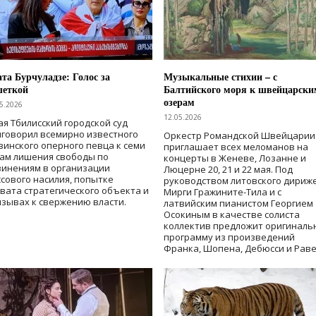
та Бурчуладзе: Голос за
Музыкальные стихии – с
шеткой
Балтийского моря к швейцарски
озерам
5.2026
12.05.2026
ая Тбилисский городской суд
говорил всемирно известного
Оркестр Романдской Швейцарии
зинского оперного певца к семи
приглашает всех меломанов на
дам лишения свободы
по
концерты в Женеве, Лозанне и
винениям в организации
Люцерне 20, 21 и 22 мая. Под
сового насилия, попытке
руководством литовского дириж
вата стратегического объекта и
Мирги Гражините-Тила и с
зывах к свержению власти
.
латвийским пианистом Георгием
Осокиным в качестве солиста
коллектив предложит оригиналь
программу из произведений
Франка, Шопена, Дебюсси и Раве