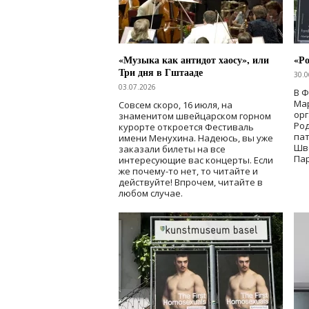
«Музыка как антидот хаосу», или
«Ро
Три дня в Гштааде
30.0
03.07.2026
В 
Мар
Совсем скоро, 16 июля, на
ор
знаменитом швейцарском горном
Ро
курорте откроется Фестиваль
па
имени Менухина. Надеюсь, вы уже
Шв
заказали билеты на все
Пар
интересующие вас концерты. Если
же почему-то нет, то читайте и
действуйте! Впрочем, читайте в
любом случае.