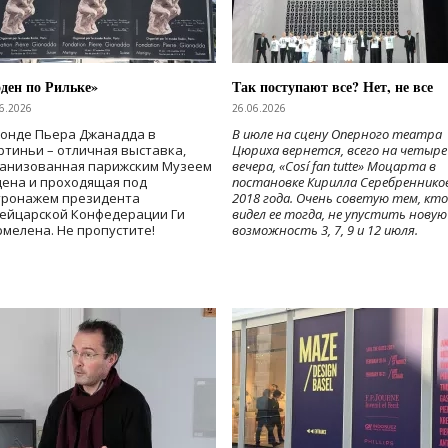
ден по Рильке»
Так поступают все? Нет, не все
6.2026
26.06.2026
Фонде Пьера Джанадда в
В июле на сцену Оперного театра
тиньи – отличная выставка,
Цюриха вернется, всего на четыре
ганизованная парижским Музеем
вечера, «Cosí fan tutte» Моцарта в
дена и проходящая под
постановке Кирилла Серебреннико
тронажем президента
2018 года. Очень советую тем, кто
ейцарской Конфедерации Ги
видел ее тогда, не упустить новую
мелена. Не пропустите!
возможность 3, 7, 9 и 12 июля.