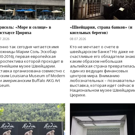
исоль: «Море и солнце» в
«Швейцария, страна банков» (и
нстхаусе Цюриха
кисельных берегов)
7.2026
08.07.2026
нно так сегодня читается имя
Кто не мечтает о счете в
дожницы Марии Соль Эскобар
швейцарском банке? Но даже не 
30-2016), первая европейская
счастливые его обладатели знаю
роспектива которой проходит в
каким образом небольшая
упнейшем музее Швейцарии.
альпийская страна превратилась
тавка организована совместно с
один из ведущих финансовых
ским Louisiana Museum of Modern
центров мира. Вниманию
 и американским Buffalo AKG Art
любознательных – познаватель
seum.
выставка, которая идет сейчас в
Национальном музее Швейцарии
Цюрихе.