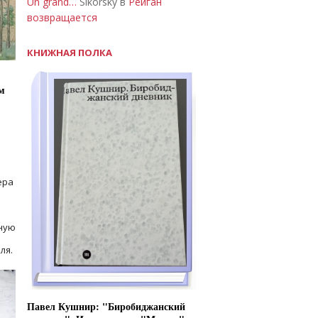
Un grand…
Sikorsky в
Рейган
возвращается
КНИЖНАЯ ПОЛКА
м
ера
ную
ля.
Павел Кушнир: "Биробиджанский