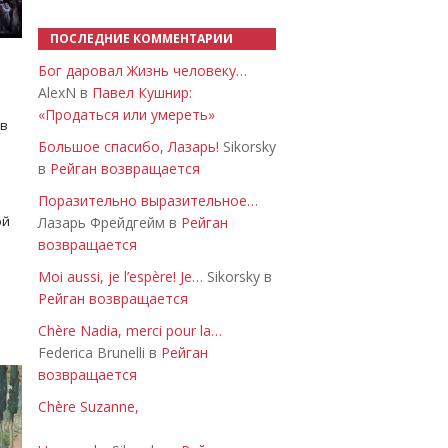
ПОСЛЕДНИЕ КОММЕНТАРИИ
Бог даровал Жизнь человеку…
AlexN в
Павел Кушнир:
«Продаться или умереть»
 в
Большое спасибо, Лазарь!
Sikorsky
в
Рейган возвращается
Поразительно выразительное…
ой
Лазарь Фрейдгейм в
Рейган
возвращается
Moi aussi, je l’espère! Je…
Sikorsky в
Рейган возвращается
Chère Nadia, merci pour la…
Federica Brunelli в
Рейган
возвращается
Chère Suzanne,