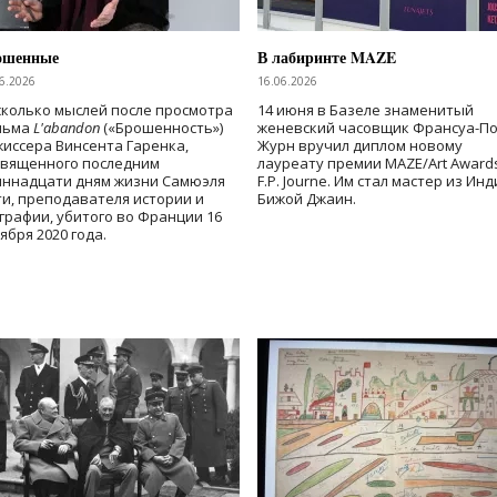
ошенные
В лабиринте MAZE
6.2026
16.06.2026
колько мыслей после просмотра
14 июня в Базеле знаменитый
льма
L'abandon
(«Брошенность»)
женевский часовщик Франсуа-П
иссера Винсента Гаренка,
Журн вручил диплом новому
священного последним
лауреату премии MAZE/Art Award
иннадцати дням жизни Самюэля
F.P. Journe. Им стал мастер из Ин
и, преподавателя истории и
Бижой Джаин.
графии, убитого во Франции 16
ября 2020 года.