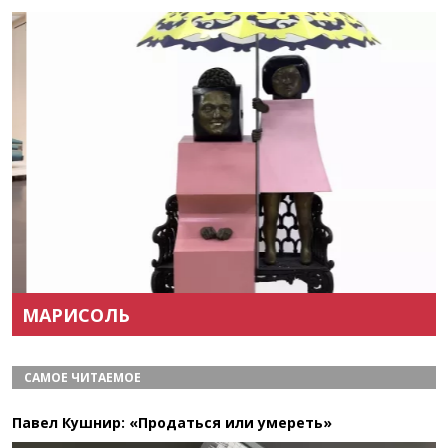
Назад
Вперёд
МАРИСОЛЬ
САМОЕ ЧИТАЕМОЕ
Павел Кушнир: «Продаться или умереть»