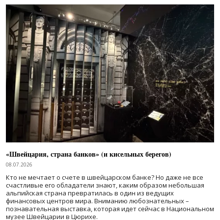
«Швейцария, страна банков» (и кисельных берегов)
08.07.2026
Кто не мечтает о счете в швейцарском банке? Но даже не все
счастливые его обладатели знают, каким образом небольшая
альпийская страна превратилась в один из ведущих
финансовых центров мира. Вниманию любознательных –
познавательная выставка, которая идет сейчас в Национальном
музее Швейцарии в Цюрихе.