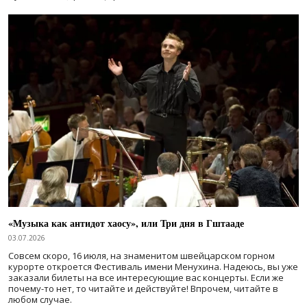
«Музыка как антидот хаосу», или Три дня в Гштааде
03.07.2026
Совсем скоро, 16 июля, на знаменитом швейцарском горном
курорте откроется Фестиваль имени Менухина. Надеюсь, вы уже
заказали билеты на все интересующие вас концерты. Если же
почему-то нет, то читайте и действуйте! Впрочем, читайте в
любом случае.