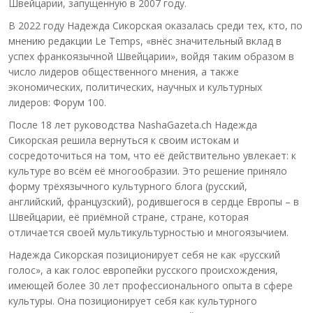
Швейцарии, запущенную в 2007 году.
В 2022 году Надежда Сикорская оказалась среди тех, кто, по
мнению редакции Le Temps, «внёс значительный вклад в
успех франкоязычной Швейцарии», войдя таким образом в
число лидеров общественного мнения, а также
экономических, политических, научных и культурных
лидеров: Форум 100.
После 18 лет руководства NashaGazeta.ch Надежда
Сикорская решила вернуться к своим истокам и
сосредоточиться на том, что её действительно увлекает: к
культуре во всём её многообразии. Это решение приняло
форму трёхязычного культурного блога (русский,
английский, французский), родившегося в сердце Европы – в
Швейцарии, её приёмной стране, стране, которая
отличается своей мультикультурностью и многоязычием.
Надежда Сикорская позиционирует себя не как «русский
голос», а как голос европейки русского происхождения,
имеющей более 30 лет профессионального опыта в сфере
культуры. Она позиционирует себя как культурного