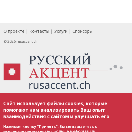
О проекте
Контакты
Услуги
Спонсоры
Footer
© 2026 rusaccent.ch
Все материалы, размещенные на веб-сайте rusaccent.ch, охраняются в
Сайт использует файлы cookies, которые
соответствии с законодательством Швейцарии об авторском праве и
международными соглашениями. Полное или частичное использование
помогают нам анализировать Ваш опыт
материалов возможно только с разрешения редакции. В случае полного
взаимодействия с сайтом и улучшать его
или частичного воспроизведения материалов сайта rusaccent.ch,
ОБЯЗАТЕЛЬНА АКТИВНАЯ ГИПЕРССЫЛКА на конкретный заимствованный
текст. Фотоизображения, размещенные редакцией rusaccent.ch, являются
Нажимая кнопку "Принять", Вы соглашаетесь с
ее исключительной собственностью. Полное или частичное
Больше информации
использованием cookies