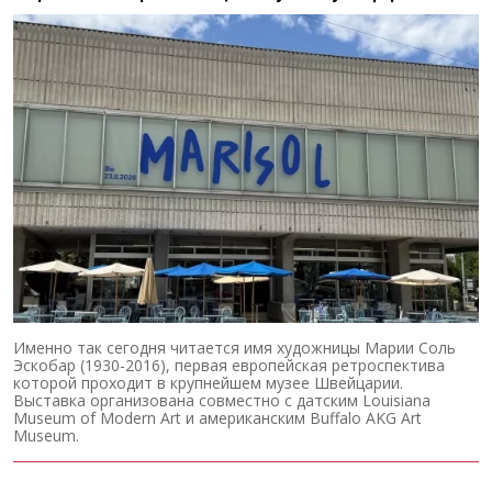
Именно так сегодня читается имя художницы Марии Соль
Эскобар (1930-2016), первая европейская ретроспектива
которой проходит в крупнейшем музее Швейцарии.
Выставка организована совместно с датским Louisiana
Museum of Modern Art и американским Buffalo AKG Art
Museum.