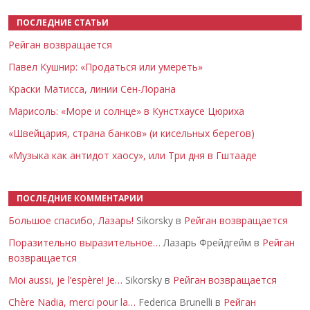
ПОСЛЕДНИЕ СТАТЬИ
Рейган возвращается
Павел Кушнир: «Продаться или умереть»
Краски Матисса, линии Сен-Лорана
Марисоль: «Море и солнце» в Кунстхаусе Цюриха
«Швейцария, страна банков» (и кисельных берегов)
«Музыка как антидот хаосу», или Три дня в Гштааде
ПОСЛЕДНИЕ КОММЕНТАРИИ
Большое спасибо, Лазарь!
Sikorsky в
Рейган возвращается
Поразительно выразительное…
Лазарь Фрейдгейм в
Рейган
возвращается
Moi aussi, je l’espère! Je…
Sikorsky в
Рейган возвращается
Chère Nadia, merci pour la…
Federica Brunelli в
Рейган