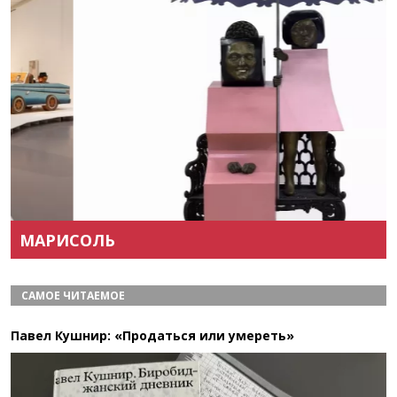
Назад
Вперёд
МАРИСОЛЬ
САМОЕ ЧИТАЕМОЕ
Павел Кушнир: «Продаться или умереть»