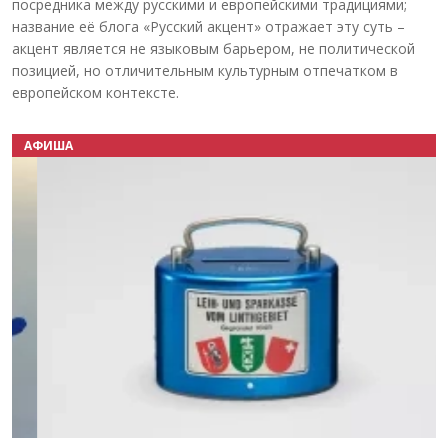
посредника между русскими и европейскими традициями;
название её блога «Русский акцент» отражает эту суть –
акцент является не языковым барьером, не политической
позицией, но отличительным культурным отпечатком в
европейском контексте.
АФИША
Назад
Вперёд