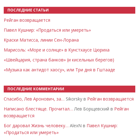
ПОСЛЕДНИЕ СТАТЬИ
Рейган возвращается
Павел Кушнир: «Продаться или умереть»
Краски Матисса, линии Сен-Лорана
Марисоль: «Море и солнце» в Кунстхаусе Цюриха
«Швейцария, страна банков» (и кисельных берегов)
«Музыка как антидот хаосу», или Три дня в Гштааде
ПОСЛЕДНИЕ КОММЕНТАРИИ
Спасибо, Лев Аронович, за…
Sikorsky в
Рейган возвращается
Написано блестяще. Прочитал…
Лев Борщевский в
Рейган
возвращается
Бог даровал Жизнь человеку…
AlexN в
Павел Кушнир:
«Продаться или умереть»