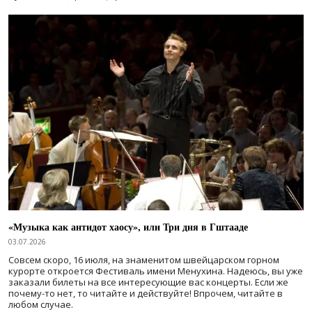
«Музыка как антидот хаосу», или Три дня в Гштааде
03.07.2026
Совсем скоро, 16 июля, на знаменитом швейцарском горном
курорте откроется Фестиваль имени Менухина. Надеюсь, вы уже
заказали билеты на все интересующие вас концерты. Если же
почему-то нет, то читайте и действуйте! Впрочем, читайте в
любом случае.