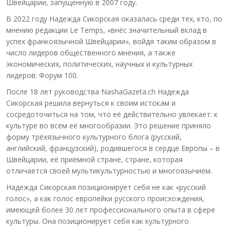
Швейцарии, запущенную в 2007 году.
В 2022 году Надежда Сикорская оказалась среди тех, кто, по
мнению редакции Le Temps, «внёс значительный вклад в
успех франкоязычной Швейцарии», войдя таким образом в
число лидеров общественного мнения, а также
экономических, политических, научных и культурных
лидеров: Форум 100.
После 18 лет руководства NashaGazeta.ch Надежда
Сикорская решила вернуться к своим истокам и
сосредоточиться на том, что её действительно увлекает: к
культуре во всём её многообразии. Это решение приняло
форму трёхязычного культурного блога (русский,
английский, французский), родившегося в сердце Европы – в
Швейцарии, её приёмной стране, стране, которая
отличается своей мультикультурностью и многоязычием.
Надежда Сикорская позиционирует себя не как «русский
голос», а как голос европейки русского происхождения,
имеющей более 30 лет профессионального опыта в сфере
культуры. Она позиционирует себя как культурного