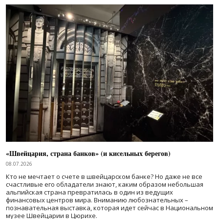
«Швейцария, страна банков» (и кисельных берегов)
08.07.2026
Кто не мечтает о счете в швейцарском банке? Но даже не все
счастливые его обладатели знают, каким образом небольшая
альпийская страна превратилась в один из ведущих
финансовых центров мира. Вниманию любознательных –
познавательная выставка, которая идет сейчас в Национальном
музее Швейцарии в Цюрихе.