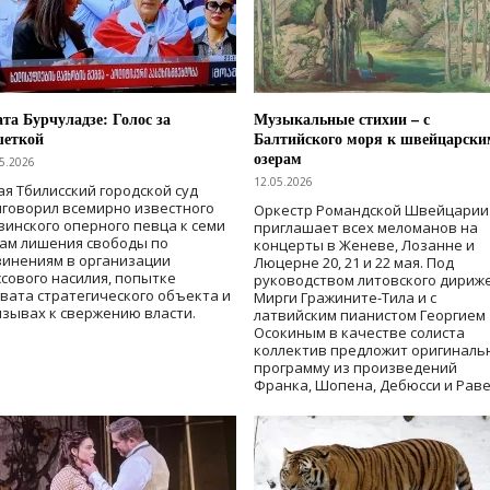
та Бурчуладзе: Голос за
Музыкальные стихии – с
шеткой
Балтийского моря к швейцарски
озерам
5.2026
12.05.2026
ая Тбилисский городской суд
говорил всемирно известного
Оркестр Романдской Швейцарии
зинского оперного певца к семи
приглашает всех меломанов на
дам лишения свободы
по
концерты в Женеве, Лозанне и
винениям в организации
Люцерне 20, 21 и 22 мая. Под
сового насилия, попытке
руководством литовского дириж
вата стратегического объекта и
Мирги Гражините-Тила и с
зывах к свержению власти
.
латвийским пианистом Георгием
Осокиным в качестве солиста
коллектив предложит оригиналь
программу из произведений
Франка, Шопена, Дебюсси и Раве