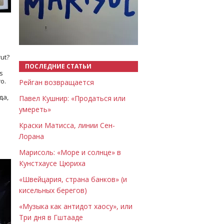
Назад
Вперёд
ut?
ПОСЛЕДНИЕ СТАТЬИ
s
о.
Рейган возвращается
да,
Павел Кушнир: «Продаться или
умереть»
Краски Матисса, линии Сен-
Лорана
Марисоль: «Море и солнце» в
Кунстхаусе Цюриха
«Швейцария, страна банков» (и
кисельных берегов)
«Музыка как антидот хаосу», или
Три дня в Гштааде