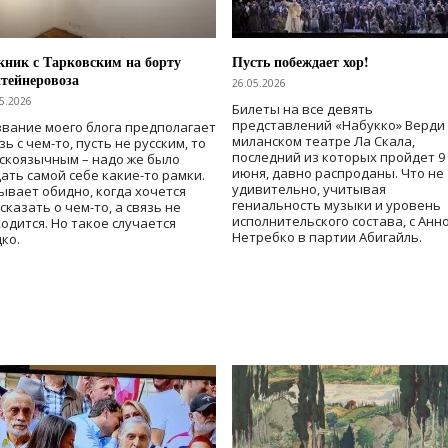
ник с Тарковским на борту
Пусть побеждает хор!
тейнеровоза
26.05.2026
5.2026
Билеты на все девять
представлений «Набукко» Верди
вание моего блога предполагает
миланском театре Ла Скала,
зь с чем-то, пусть не русским, то
последний из которых пройдет 9
скоязычным – надо же было
июня, давно распроданы. Что не
ать самой себе какие-то рамки.
удивительно, учитывая
ывает обидно, когда хочется
гениальность музыки и уровень
сказать о чем-то, а связь не
исполнительского состава, с Анн
одится. Но такое случается
Нетребко в партии Абигайль.
ко.