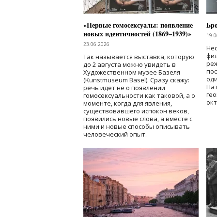
«Первые гомосексуалы: появление
Бр
новых идентичностей (1869–1939)»
19.0
23.06.2026
Нес
фи
Так называется выставка, которую
реж
до 2 августа можно увидеть в
по
Художественном музее Базеля
од
(Kunstmuseum Basel). Сразу скажу:
Пат
речь идет не о появлении
гео
гомосексуальности как таковой, а о
окт
моменте, когда для явления,
существовавшего испокон веков,
появились новые слова, а вместе с
ними и новые способы описывать
человеческий опыт.