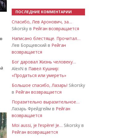
ПОСЛЕДНИЕ КОММЕНТАРИИ
Спасибо, Лев Аронович, за…
Sikorsky в
Рейган возвращается
Написано блестяще. Прочитал…
 в
Лев Борщевский в
Рейган
возвращается
Бог даровал Жизнь человеку…
ой
AlexN в
Павел Кушнир:
«Продаться или умереть»
Большое спасибо, Лазарь!
Sikorsky
в
Рейган возвращается
Поразительно выразительное…
Лазарь Фрейдгейм в
Рейган
возвращается
Moi aussi, je l’espère! Je…
Sikorsky в
Рейган возвращается