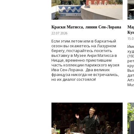
Краски Матисса, линии Сен-Лорана
Мар
Ку
22.07.2026
15.0
Если этим летом или в бархатный
сезон вы окажетесь на Лазурном
Име
берегу, постарайтесь посетить
ху
выставку в Музее Анри Матисса в
(19
Ницце, временно приютившем
рет
часть коллекции парижского музея
кр
Ива Сен-Лорана. Два великих
Выс
француза никогда не встречались,
дат
но их диалог состоялся!
Art
Mu