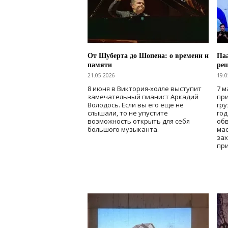
От Шуберта до Шопена: о времени и
Паа
памяти
ре
21.05.2026
19.0
8 июня в Виктория-холле выступит
7 м
замечательный пианист Аркадий
при
Володось. Если вы его еще не
гру
слышали, то не упустите
го
возможность открыть для себя
об
большого музыканта.
мас
зах
при