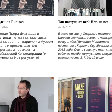
ден по Рильке»
Так поступают все? Нет, не все
6.2026
26.06.2026
Фонде Пьера Джанадда в
В июле на сцену Оперного театра
тиньи – отличная выставка,
Цюриха вернется, всего на четыре
ганизованная парижским Музеем
вечера, «Cosí fan tutte» Моцарта в
дена и проходящая под
постановке Кирилла Серебреннико
тронажем президента
2018 года. Очень советую тем, кто
ейцарской Конфедерации Ги
видел ее тогда, не упустить новую
мелена. Не пропустите!
возможность 3, 7, 9 и 12 июля.