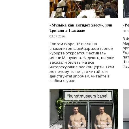
«Музыка как антидот хаосу», или
«Ро
Три дня в Гштааде
30.0
03.07.2026
В 
Мар
Совсем скоро, 16 июля, на
ор
знаменитом швейцарском горном
Ро
курорте откроется Фестиваль
па
имени Менухина. Надеюсь, вы уже
Шв
заказали билеты на все
Пар
интересующие вас концерты. Если
же почему-то нет, то читайте и
действуйте! Впрочем, читайте в
любом случае.