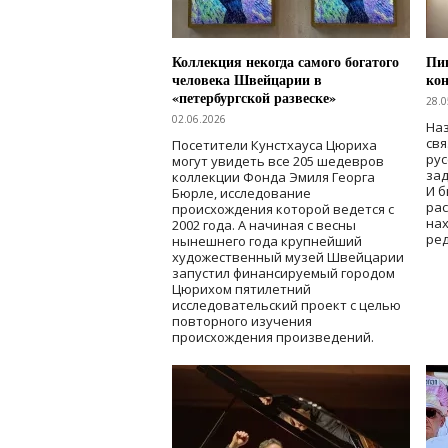
Коллекция некогда самого богатого
Пик
человека Швейцарии в
кон
«петербургской развеске»
28.0
02.06.2026
Наз
свя
Посетители Кунстхауса Цюриха
рус
могут увидеть все 205 шедевров
зад
коллекции Фонда Эмиля Георга
И б
Бюрле, исследование
рас
происхождения которой ведется с
нах
2002 года. А начиная с весны
ред
нынешнего года крупнейший
художественный музей Швейцарии
запустил финансируемый городом
Цюрихом пятилетний
исследовательский проект с целью
повторного изучения
происхождения произведений.