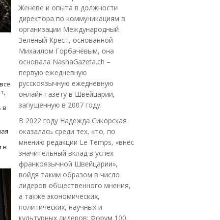
Женеве и опыта в должности
директора по коммуникациям в
организации Международный
Зелёный Крест, основанной
Михаилом Горбачёвым, она
основала NashaGazeta.ch –
первую ежедневную
русскоязычную ежедневную
все
т,
онлайн-газету в Швейцарии,
запущенную в 2007 году.
 в
В 2022 году Надежда Сикорская
ная
оказалась среди тех, кто, по
мнению редакции Le Temps, «внёс
 в
значительный вклад в успех
франкоязычной Швейцарии»,
войдя таким образом в число
лидеров общественного мнения,
а также экономических,
политических, научных и
культурных лидеров: Форум 100.