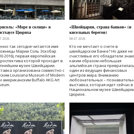
исоль: «Море и солнце» в
«Швейцария, страна банков» (и
нстхаусе Цюриха
кисельных берегов)
7.2026
08.07.2026
нно так сегодня читается имя
Кто не мечтает о счете в
дожницы Марии Соль Эскобар
швейцарском банке? Но даже не 
30-2016), первая европейская
счастливые его обладатели знаю
роспектива которой проходит в
каким образом небольшая
упнейшем музее Швейцарии.
альпийская страна превратилась
тавка организована совместно с
один из ведущих финансовых
ским Louisiana Museum of Modern
центров мира. Вниманию
 и американским Buffalo AKG Art
любознательных – познаватель
seum.
выставка, которая идет сейчас в
Национальном музее Швейцарии
Цюрихе.