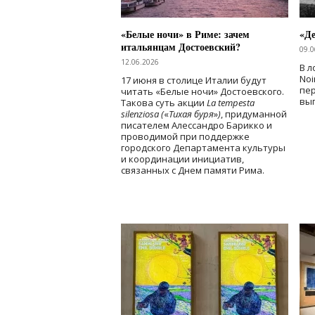
«Белые ночи» в Риме: зачем
«Д
итальянцам Достоевский?
09.0
12.06.2026
В л
Noi
17 июня в столице Италии будут
пе
читать «Белые ночи» Достоевского.
вы
Такова суть акции
La tempesta
silenziosa (
«
Тихая буря
»
)
, придуманной
писателем Алессандро Барикко и
проводимой при поддержке
городского Департамента культуры
и координации инициатив,
связанных с Днем памяти Рима.