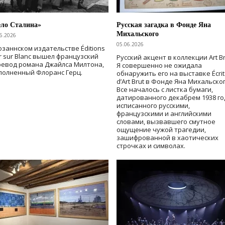
ело Сталина»
Русская загадка в Фонде Яна
Михальского
6.2026
05.06.2026
озаннском издательстве Éditions
r sur Blanc вышел французский
Русский акцент в коллекции Art Br
ревод романа Джайлса Милтона,
Я совершенно не ожидала
полненный Флоранс Герц.
обнаружить его на выставке Écrit
d’Art Brut в Фонде Яна Михальског
Все началось с листка бумаги,
датированного декабрем 1938 го
исписанного русскими,
французскими и английскими
словами, вызвавшего смутное
ощущение чужой трагедии,
зашифрованной в хаотических
строчках и символах.