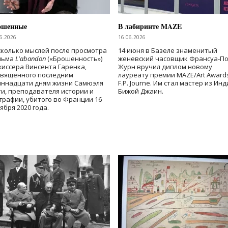
ошенные
В лабиринте MAZE
6.2026
16.06.2026
колько мыслей после просмотра
14 июня в Базеле знаменитый
льма
L'abandon
(«Брошенность»)
женевский часовщик Франсуа-П
иссера Винсента Гаренка,
Журн вручил диплом новому
священного последним
лауреату премии MAZE/Art Award
иннадцати дням жизни Самюэля
F.P. Journe. Им стал мастер из Ин
и, преподавателя истории и
Бижой Джаин.
графии, убитого во Франции 16
ября 2020 года.