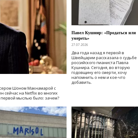
Павел Кушнир: «Продаться или
умереть»
27.07.2026
Два года назад я первой в
Швейцарии рассказала о судьбе
российского пианиста Павла
Кушнира. Сегодня, во вторую
годовщину его смерти, хочу
напомнить о нем и кое-что
добавить.
сером Шоном Макнамарой с
 сейчас на Netflix во многих
й первой мыслью было: зачем?