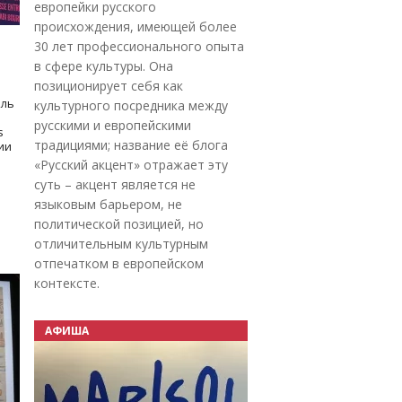
европейки русского
происхождения, имеющей более
30 лет профессионального опыта
в сфере культуры. Она
позиционирует себя как
оль
культурного посредника между
русскими и европейскими
s
традициями; название её блога
дии
«Русский акцент» отражает эту
суть – акцент является не
языковым барьером, не
политической позицией, но
отличительным культурным
отпечатком в европейском
контексте.
АФИША