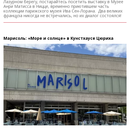
Лазурном берегу, постарайтесь посетить выставку в Музее
Анри Матисса в Ницце, временно приютившем часть
коллекции парижского музея Ива Сен-Лорана. Два великих
француза никогда не встречались, но их диалог состоялся!
Марисоль: «Море и солнце» в Кунстхаусе Цюриха