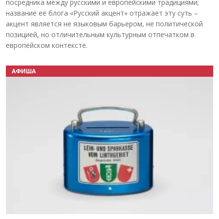
посредника между русскими и европейскими традициями;
название её блога «Русский акцент» отражает эту суть –
акцент является не языковым барьером, не политической
позицией, но отличительным культурным отпечатком в
европейском контексте.
АФИША
Назад
Вперёд