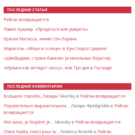
ПОСЛЕДНИЕ СТАТЬИ
Рейган возвращается
Павел Кушнир: «Продаться или умереть»
Краски Матисса, линии Сен-Лорана
Марисоль: «Море и солнце» в Кунстхаусе Цюриха
«Швейцария, страна банков» (и кисельных берегов)
«Музыка как антидот хаосу», или Три дня в Гштааде
ПОСЛЕДНИЕ КОММЕНТАРИИ
Большое спасибо, Лазарь!
Sikorsky в
Рейган возвращается
Поразительно выразительное…
Лазарь Фрейдгейм в
Рейган
возвращается
Moi aussi, je l’espère! Je…
Sikorsky в
Рейган возвращается
Chère Nadia, merci pour la…
Federica Brunelli в
Рейган