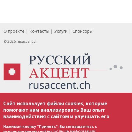
О проекте
Контакты
Услуги
Спонсоры
Footer
© 2026 rusaccent.ch
Все материалы, размещенные на веб-сайте rusaccent.ch, охраняются в
Сайт использует файлы cookies, которые
соответствии с законодательством Швейцарии об авторском праве и
международными соглашениями. Полное или частичное использование
помогают нам анализировать Ваш опыт
материалов возможно только с разрешения редакции. В случае полного
взаимодействия с сайтом и улучшать его
или частичного воспроизведения материалов сайта rusaccent.ch,
ОБЯЗАТЕЛЬНА АКТИВНАЯ ГИПЕРССЫЛКА на конкретный заимствованный
текст. Фотоизображения, размещенные редакцией rusaccent.ch, являются
Нажимая кнопку "Принять", Вы соглашаетесь с
ее исключительной собственностью. Полное или частичное
Больше информации
использованием cookies