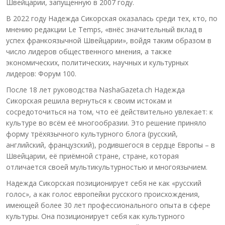
Швейцарии, запущенную в 2007 году.
В 2022 году Надежда Сикорская оказалась среди тех, кто, по
мнению редакции Le Temps, «внёс значительный вклад в
успех франкоязычной Швейцарии», войдя таким образом в
число лидеров общественного мнения, а также
экономических, политических, научных и культурных
лидеров: Форум 100.
После 18 лет руководства NashaGazeta.ch Надежда
Сикорская решила вернуться к своим истокам и
сосредоточиться на том, что её действительно увлекает: к
культуре во всём её многообразии. Это решение приняло
форму трёхязычного культурного блога (русский,
английский, французский), родившегося в сердце Европы – в
Швейцарии, её приёмной стране, стране, которая
отличается своей мультикультурностью и многоязычием.
Надежда Сикорская позиционирует себя не как «русский
голос», а как голос европейки русского происхождения,
имеющей более 30 лет профессионального опыта в сфере
культуры. Она позиционирует себя как культурного