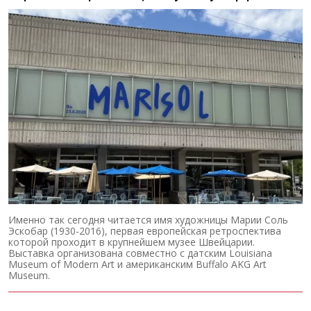
Именно так сегодня читается имя художницы Марии Соль
Эскобар (1930-2016), первая европейская ретроспектива
которой проходит в крупнейшем музее Швейцарии.
Выставка организована совместно с датским Louisiana
Museum of Modern Art и американским Buffalo AKG Art
Museum.