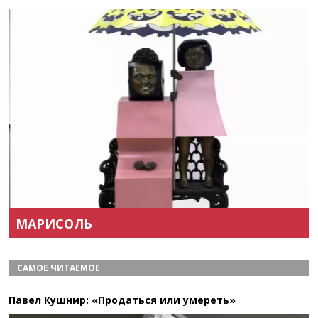
Назад
Вперёд
МАРИСОЛЬ
САМОЕ ЧИТАЕМОЕ
Павел Кушнир: «Продаться или умереть»