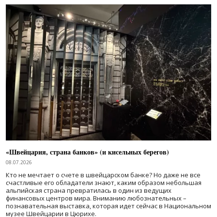
«Швейцария, страна банков» (и кисельных берегов)
08.07.2026
Кто не мечтает о счете в швейцарском банке? Но даже не все
счастливые его обладатели знают, каким образом небольшая
альпийская страна превратилась в один из ведущих
финансовых центров мира. Вниманию любознательных –
познавательная выставка, которая идет сейчас в Национальном
музее Швейцарии в Цюрихе.