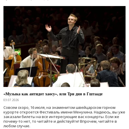
«Музыка как антидот хаосу», или Три дня в Гштааде
03.07.2026
Совсем скоро, 16 июля, на знаменитом швейцарском горном
курорте откроется Фестиваль имени Менухина. Надеюсь, вы уже
заказали билеты на все интересующие вас концерты. Если же
почему-то нет, то читайте и действуйте! Впрочем, читайте в
любом случае.