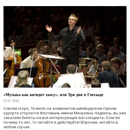
«Музыка как антидот хаосу», или Три дня в Гштааде
03.07.2026
Совсем скоро, 16 июля, на знаменитом швейцарском горном
курорте откроется Фестиваль имени Менухина. Надеюсь, вы уже
заказали билеты на все интересующие вас концерты. Если же
почему-то нет, то читайте и действуйте! Впрочем, читайте в
любом случае.