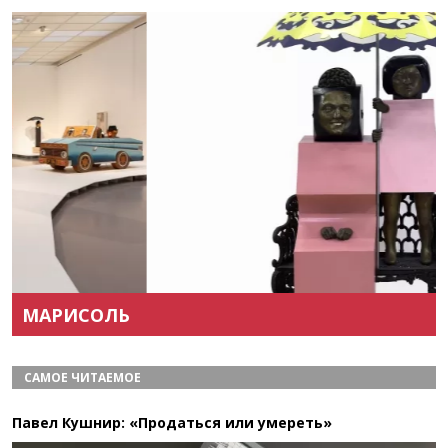
Назад
Вперёд
МАРИСОЛЬ
САМОЕ ЧИТАЕМОЕ
Павел Кушнир: «Продаться или умереть»