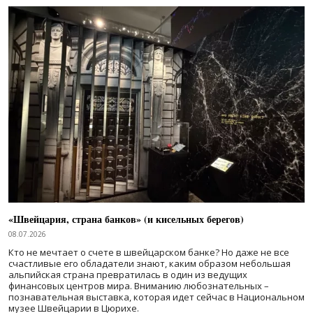
«Швейцария, страна банков» (и кисельных берегов)
08.07.2026
Кто не мечтает о счете в швейцарском банке? Но даже не все
счастливые его обладатели знают, каким образом небольшая
альпийская страна превратилась в один из ведущих
финансовых центров мира. Вниманию любознательных –
познавательная выставка, которая идет сейчас в Национальном
музее Швейцарии в Цюрихе.