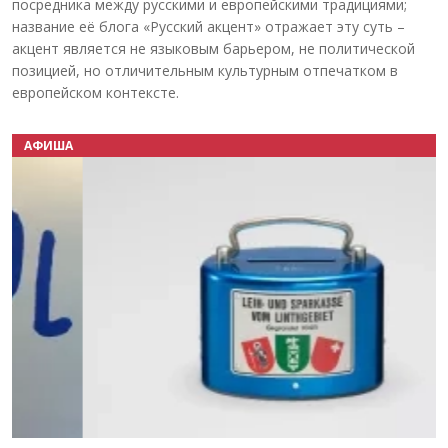
посредника между русскими и европейскими традициями;
название её блога «Русский акцент» отражает эту суть –
акцент является не языковым барьером, не политической
позицией, но отличительным культурным отпечатком в
европейском контексте.
АФИША
Назад
Вперёд