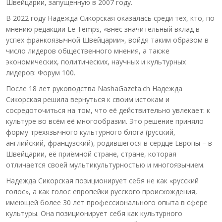
Швейцарии, запущенную в 2007 году.
В 2022 году Надежда Сикорская оказалась среди тех, кто, по
мнению редакции Le Temps, «внёс значительный вклад в
успех франкоязычной Швейцарии», войдя таким образом в
число лидеров общественного мнения, а также
экономических, политических, научных и культурных
лидеров: Форум 100.
После 18 лет руководства NashaGazeta.ch Надежда
Сикорская решила вернуться к своим истокам и
сосредоточиться на том, что её действительно увлекает: к
культуре во всём её многообразии. Это решение приняло
форму трёхязычного культурного блога (русский,
английский, французский), родившегося в сердце Европы – в
Швейцарии, её приёмной стране, стране, которая
отличается своей мультикультурностью и многоязычием.
Надежда Сикорская позиционирует себя не как «русский
голос», а как голос европейки русского происхождения,
имеющей более 30 лет профессионального опыта в сфере
культуры. Она позиционирует себя как культурного