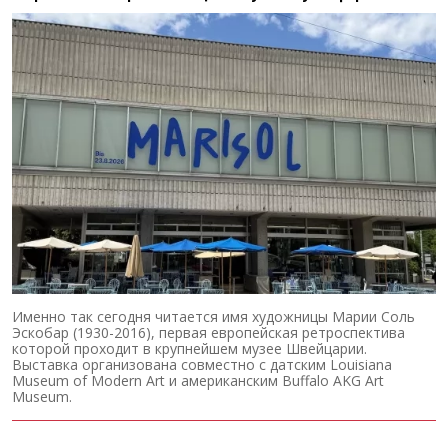
Именно так сегодня читается имя художницы Марии Соль
Эскобар (1930-2016), первая европейская ретроспектива
которой проходит в крупнейшем музее Швейцарии.
Выставка организована совместно с датским Louisiana
Museum of Modern Art и американским Buffalo AKG Art
Museum.