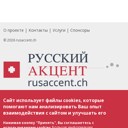
О проекте
Контакты
Услуги
Спонсоры
Footer
© 2026 rusaccent.ch
Все материалы, размещенные на веб-сайте rusaccent.ch, охраняются в
Сайт использует файлы cookies, которые
соответствии с законодательством Швейцарии об авторском праве и
международными соглашениями. Полное или частичное использование
помогают нам анализировать Ваш опыт
материалов возможно только с разрешения редакции. В случае полного
взаимодействия с сайтом и улучшать его
или частичного воспроизведения материалов сайта rusaccent.ch,
ОБЯЗАТЕЛЬНА АКТИВНАЯ ГИПЕРССЫЛКА на конкретный заимствованный
текст. Фотоизображения, размещенные редакцией rusaccent.ch, являются
Нажимая кнопку "Принять", Вы соглашаетесь с
ее исключительной собственностью. Полное или частичное
Больше информации
использованием cookies