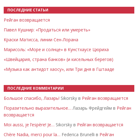
ПОСЛЕДНИЕ СТАТЬИ
Рейган возвращается
Павел Кушнир: «Продаться или умереть»
Краски Матисса, линии Сен-Лорана
Марисоль: «Море и солнце» в Кунстхаусе Цюриха
«Швейцария, страна банков» (и кисельных берегов)
«Музыка как антидот хаосу», или Три дня в Гштааде
ПОСЛЕДНИЕ КОММЕНТАРИИ
Большое спасибо, Лазарь!
Sikorsky в
Рейган возвращается
Поразительно выразительное…
Лазарь Фрейдгейм в
Рейган
возвращается
Moi aussi, je l’espère! Je…
Sikorsky в
Рейган возвращается
Chère Nadia, merci pour la…
Federica Brunelli в
Рейган