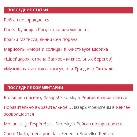
ПОСЛЕДНИЕ СТАТЬИ
Рейган возвращается
Павел Кушнир: «Продаться или умереть»
Краски Матисса, линии Сен-Лорана
Марисоль: «Море и солнце» в Кунстхаусе Цюриха
«Швейцария, страна банков» (и кисельных берегов)
«Музыка как антидот хаосу», или Три дня в Гштааде
ПОСЛЕДНИЕ КОММЕНТАРИИ
Большое спасибо, Лазарь!
Sikorsky в
Рейган возвращается
Поразительно выразительное…
Лазарь Фрейдгейм в
Рейган
возвращается
Moi aussi, je l’espère! Je…
Sikorsky в
Рейган возвращается
Chère Nadia, merci pour la…
Federica Brunelli в
Рейган