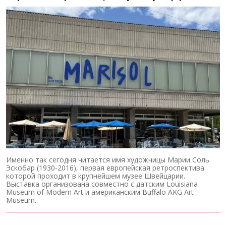
Именно так сегодня читается имя художницы Марии Соль
Эскобар (1930-2016), первая европейская ретроспектива
которой проходит в крупнейшем музее Швейцарии.
Выставка организована совместно с датским Louisiana
Museum of Modern Art и американским Buffalo AKG Art
Museum.