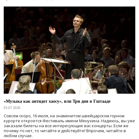
«Музыка как антидот хаосу», или Три дня в Гштааде
03.07.2026
Совсем скоро, 16 июля, на знаменитом швейцарском горном
курорте откроется Фестиваль имени Менухина. Надеюсь, вы уже
заказали билеты на все интересующие вас концерты. Если же
почему-то нет, то читайте и действуйте! Впрочем, читайте в
любом случае.