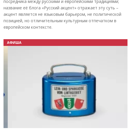
посредника между русскими и европейскими традициями;
название её блога «Русский акцент» отражает эту суть –
акцент является не языковым барьером, не политической
позицией, но отличительным культурным отпечатком в
европейском контексте.
АФИША
Назад
Вперёд