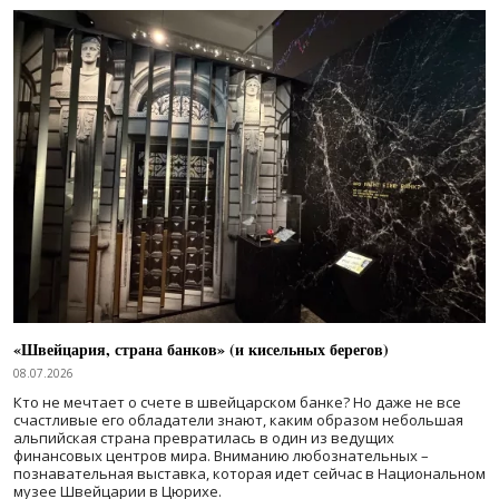
«Швейцария, страна банков» (и кисельных берегов)
08.07.2026
Кто не мечтает о счете в швейцарском банке? Но даже не все
счастливые его обладатели знают, каким образом небольшая
альпийская страна превратилась в один из ведущих
финансовых центров мира. Вниманию любознательных –
познавательная выставка, которая идет сейчас в Национальном
музее Швейцарии в Цюрихе.