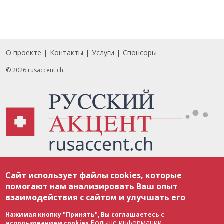
О проекте
Контакты
Услуги
Спонсоры
Footer
© 2026 rusaccent.ch
Все материалы, размещенные на веб-сайте rusaccent.ch, охраняются в
Сайт использует файлы cookies, которые
соответствии с законодательством Швейцарии об авторском праве и
международными соглашениями. Полное или частичное использование
помогают нам анализировать Ваш опыт
материалов возможно только с разрешения редакции. В случае полного
взаимодействия с сайтом и улучшать его
или частичного воспроизведения материалов сайта rusaccent.ch,
ОБЯЗАТЕЛЬНА АКТИВНАЯ ГИПЕРССЫЛКА на конкретный заимствованный
текст. Фотоизображения, размещенные редакцией rusaccent.ch, являются
Нажимая кнопку "Принять", Вы соглашаетесь с
ее исключительной собственностью. Полное или частичное
Больше информации
использованием cookies