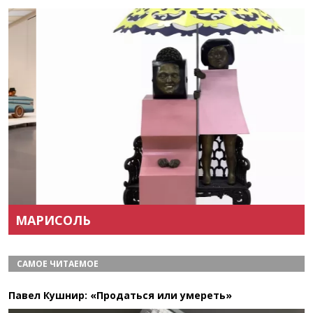
Назад
Вперёд
МАРИСОЛЬ
САМОЕ ЧИТАЕМОЕ
Павел Кушнир: «Продаться или умереть»