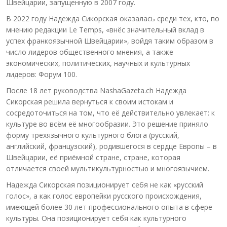
Швейцарии, запущенную в 2007 году.
В 2022 году Надежда Сикорская оказалась среди тех, кто, по
мнению редакции Le Temps, «внёс значительный вклад в
успех франкоязычной Швейцарии», войдя таким образом в
число лидеров общественного мнения, а также
экономических, политических, научных и культурных
лидеров: Форум 100.
После 18 лет руководства NashaGazeta.ch Надежда
Сикорская решила вернуться к своим истокам и
сосредоточиться на том, что её действительно увлекает: к
культуре во всём её многообразии. Это решение приняло
форму трёхязычного культурного блога (русский,
английский, французский), родившегося в сердце Европы – в
Швейцарии, её приёмной стране, стране, которая
отличается своей мультикультурностью и многоязычием.
Надежда Сикорская позиционирует себя не как «русский
голос», а как голос европейки русского происхождения,
имеющей более 30 лет профессионального опыта в сфере
культуры. Она позиционирует себя как культурного