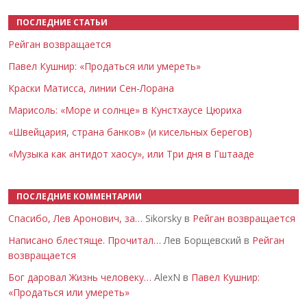
ПОСЛЕДНИЕ СТАТЬИ
Рейган возвращается
Павел Кушнир: «Продаться или умереть»
Краски Матисса, линии Сен-Лорана
Марисоль: «Море и солнце» в Кунстхаусе Цюриха
«Швейцария, страна банков» (и кисельных берегов)
«Музыка как антидот хаосу», или Три дня в Гштааде
ПОСЛЕДНИЕ КОММЕНТАРИИ
Спасибо, Лев Аронович, за…
Sikorsky в
Рейган возвращается
Написано блестяще. Прочитал…
Лев Борщевский в
Рейган
возвращается
Бог даровал Жизнь человеку…
AlexN в
Павел Кушнир:
«Продаться или умереть»