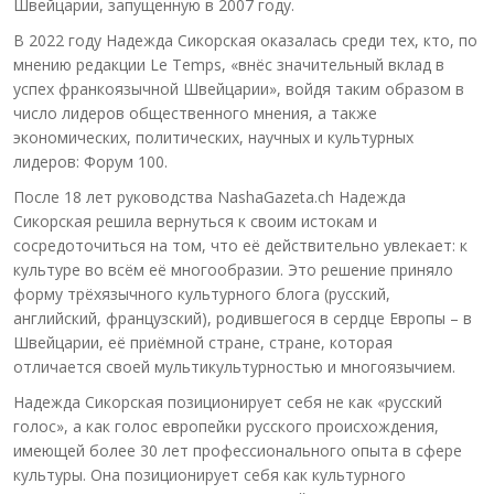
Швейцарии, запущенную в 2007 году.
В 2022 году Надежда Сикорская оказалась среди тех, кто, по
мнению редакции Le Temps, «внёс значительный вклад в
успех франкоязычной Швейцарии», войдя таким образом в
число лидеров общественного мнения, а также
экономических, политических, научных и культурных
лидеров: Форум 100.
После 18 лет руководства NashaGazeta.ch Надежда
Сикорская решила вернуться к своим истокам и
сосредоточиться на том, что её действительно увлекает: к
культуре во всём её многообразии. Это решение приняло
форму трёхязычного культурного блога (русский,
английский, французский), родившегося в сердце Европы – в
Швейцарии, её приёмной стране, стране, которая
отличается своей мультикультурностью и многоязычием.
Надежда Сикорская позиционирует себя не как «русский
голос», а как голос европейки русского происхождения,
имеющей более 30 лет профессионального опыта в сфере
культуры. Она позиционирует себя как культурного