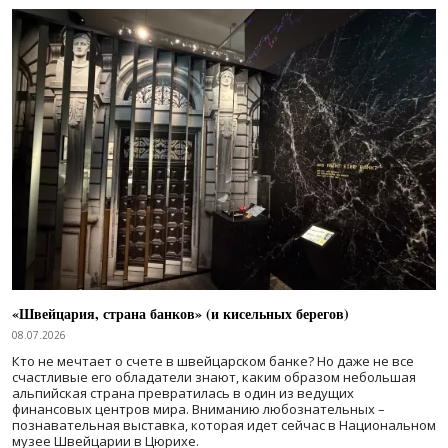
«Швейцария, страна банков» (и кисельных берегов)
08.07.2026
Кто не мечтает о счете в швейцарском банке? Но даже не все
счастливые его обладатели знают, каким образом небольшая
альпийская страна превратилась в один из ведущих
финансовых центров мира. Вниманию любознательных –
познавательная выставка, которая идет сейчас в Национальном
музее Швейцарии в Цюрихе.