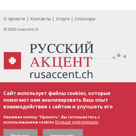
О проекте
Контакты
Услуги
Спонсоры
Footer
© 2026 rusaccent.ch
Все материалы, размещенные на веб-сайте rusaccent.ch, охраняются в
Сайт использует файлы cookies, которые
соответствии с законодательством Швейцарии об авторском праве и
международными соглашениями. Полное или частичное использование
помогают нам анализировать Ваш опыт
материалов возможно только с разрешения редакции. В случае полного
взаимодействия с сайтом и улучшать его
или частичного воспроизведения материалов сайта rusaccent.ch,
ОБЯЗАТЕЛЬНА АКТИВНАЯ ГИПЕРССЫЛКА на конкретный заимствованный
текст. Фотоизображения, размещенные редакцией rusaccent.ch, являются
Нажимая кнопку "Принять", Вы соглашаетесь с
ее исключительной собственностью. Полное или частичное
Больше информации
использованием cookies
воспроизведение фотоизображений без разрешения редакции запрещено.
Редакция не несет ответственности за мнения, высказанные героями
публикаций и читателями в комментариях.
Принять
Отклонить