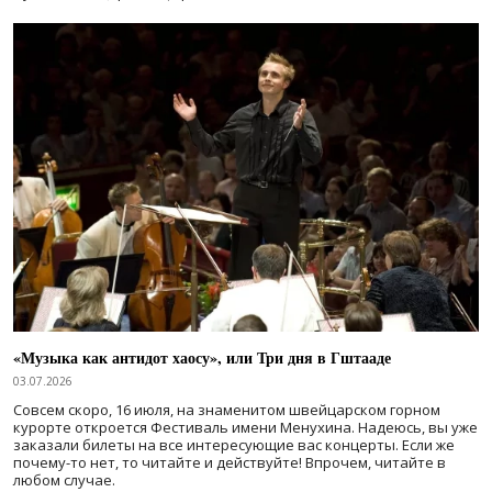
«Музыка как антидот хаосу», или Три дня в Гштааде
03.07.2026
Совсем скоро, 16 июля, на знаменитом швейцарском горном
курорте откроется Фестиваль имени Менухина. Надеюсь, вы уже
заказали билеты на все интересующие вас концерты. Если же
почему-то нет, то читайте и действуйте! Впрочем, читайте в
любом случае.