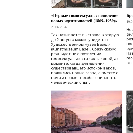
«Первые гомосексуалы: появление
Бр
новых идентичностей (1869–1939)»
19.0
23.06.2026
Нес
фи
Так называется выставка, которую
реж
до 2 августа можно увидеть в
по
Художественном музее Базеля
од
(Kunstmuseum Basel). Сразу скажу:
Пат
речь идет не о появлении
гео
гомосексуальности как таковой, а о
окт
моменте, когда для явления,
существовавшего испокон веков,
появились новые слова, а вместе с
ними и новые способы описывать
человеческий опыт.