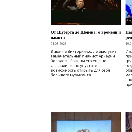
От Шуберта до Шопена: о времени и
Паа
памяти
ре
21.05.2026
19.0
8 июня в Виктория-холле выступит
7 м
замечательный пианист Аркадий
при
Володось. Если вы его еще не
гру
слышали, то не упустите
го
возможность открыть для себя
об
большого музыканта.
мас
зах
при