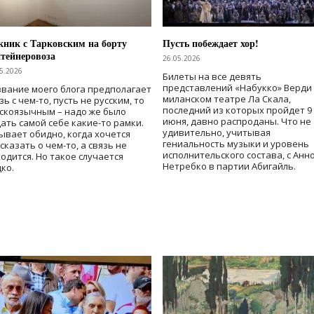
ник с Тарковским на борту
Пусть побеждает хор!
тейнеровоза
26.05.2026
5.2026
Билеты на все девять
представлений «Набукко» Верди
вание моего блога предполагает
миланском театре Ла Скала,
зь с чем-то, пусть не русским, то
последний из которых пройдет 9
скоязычным – надо же было
июня, давно распроданы. Что не
ать самой себе какие-то рамки.
удивительно, учитывая
ывает обидно, когда хочется
гениальность музыки и уровень
сказать о чем-то, а связь не
исполнительского состава, с Анн
одится. Но такое случается
Нетребко в партии Абигайль.
ко.