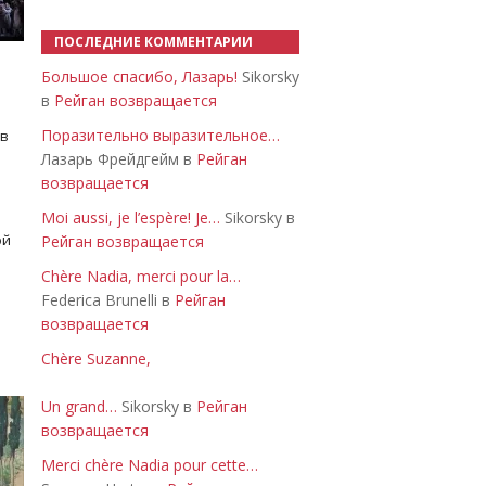
ПОСЛЕДНИЕ КОММЕНТАРИИ
Большое спасибо, Лазарь!
Sikorsky
в
Рейган возвращается
Поразительно выразительное…
 в
Лазарь Фрейдгейм в
Рейган
возвращается
Moi aussi, je l’espère! Je…
Sikorsky в
ой
Рейган возвращается
Chère Nadia, merci pour la…
Federica Brunelli в
Рейган
возвращается
Chère Suzanne,
Un grand…
Sikorsky в
Рейган
возвращается
Merci chère Nadia pour cette…