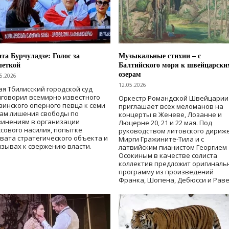
та Бурчуладзе: Голос за
Музыкальные стихии – с
шеткой
Балтийского моря к швейцарски
озерам
5.2026
12.05.2026
ая Тбилисский городской суд
говорил всемирно известного
Оркестр Романдской Швейцарии
зинского оперного певца к семи
приглашает всех меломанов на
дам лишения свободы
по
концерты в Женеве, Лозанне и
винениям в организации
Люцерне 20, 21 и 22 мая. Под
сового насилия, попытке
руководством литовского дириж
вата стратегического объекта и
Мирги Гражините-Тила и с
зывах к свержению власти
.
латвийским пианистом Георгием
Осокиным в качестве солиста
коллектив предложит оригиналь
программу из произведений
Франка, Шопена, Дебюсси и Раве