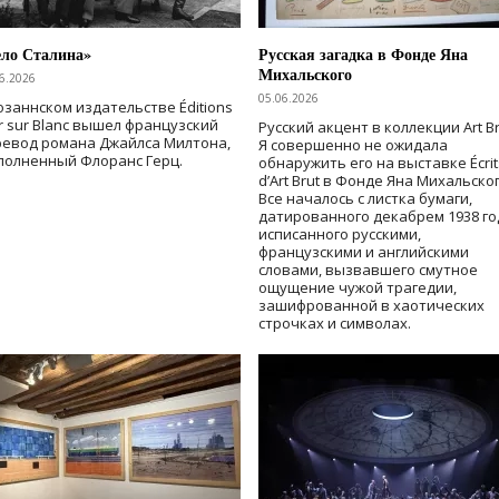
ело Сталина»
Русская загадка в Фонде Яна
Михальского
6.2026
05.06.2026
озаннском издательстве Éditions
r sur Blanc вышел французский
Русский акцент в коллекции Art Br
ревод романа Джайлса Милтона,
Я совершенно не ожидала
полненный Флоранс Герц.
обнаружить его на выставке Écrit
d’Art Brut в Фонде Яна Михальског
Все началось с листка бумаги,
датированного декабрем 1938 го
исписанного русскими,
французскими и английскими
словами, вызвавшего смутное
ощущение чужой трагедии,
зашифрованной в хаотических
строчках и символах.