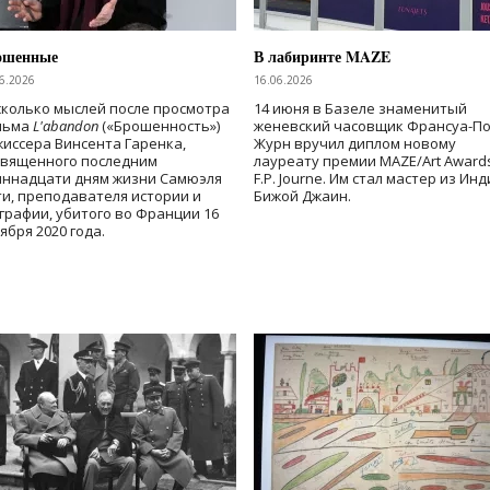
ошенные
В лабиринте MAZE
6.2026
16.06.2026
колько мыслей после просмотра
14 июня в Базеле знаменитый
льма
L'abandon
(«Брошенность»)
женевский часовщик Франсуа-П
иссера Винсента Гаренка,
Журн вручил диплом новому
священного последним
лауреату премии MAZE/Art Award
иннадцати дням жизни Самюэля
F.P. Journe. Им стал мастер из Ин
и, преподавателя истории и
Бижой Джаин.
графии, убитого во Франции 16
ября 2020 года.