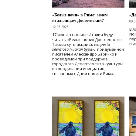
«Белые ночи» в Риме: зачем
«Д
итальянцам Достоевский?
09.0
12.06.2026
В л
Noi
17 июня в столице Италии будут
пе
читать «Белые ночи» Достоевского.
вы
Такова суть акции
La tempesta
silenziosa (
«
Тихая буря
»
)
, придуманной
писателем Алессандро Барикко и
проводимой при поддержке
городского Департамента культуры
и координации инициатив,
связанных с Днем памяти Рима.