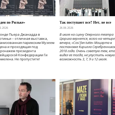
ден по Рильке»
Так поступают все? Нет, не все
6.2026
26.06.2026
Фонде Пьера Джанадда в
В июле на сцену Оперного театра
тиньи – отличная выставка,
Цюриха вернется, всего на четыре
ганизованная парижским Музеем
вечера, «Cosí fan tutte» Моцарта в
дена и проходящая под
постановке Кирилла Серебреннико
тронажем президента
2018 года. Очень советую тем, кто
ейцарской Конфедерации Ги
видел ее тогда, не упустить новую
мелена. Не пропустите!
возможность 3, 7, 9 и 12 июля.