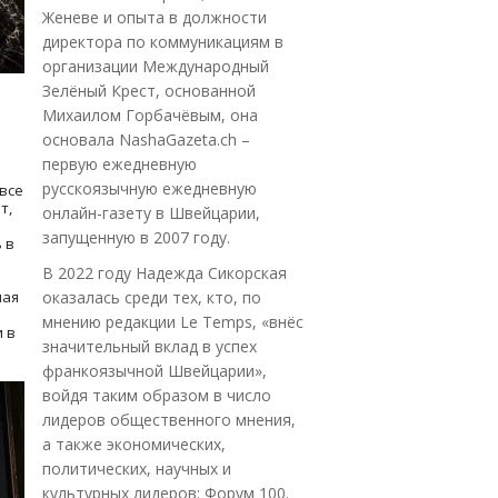
Женеве и опыта в должности
директора по коммуникациям в
организации Международный
Зелёный Крест, основанной
Михаилом Горбачёвым, она
основала NashaGazeta.ch –
первую ежедневную
русскоязычную ежедневную
все
т,
онлайн-газету в Швейцарии,
запущенную в 2007 году.
 в
В 2022 году Надежда Сикорская
ная
оказалась среди тех, кто, по
мнению редакции Le Temps, «внёс
 в
значительный вклад в успех
франкоязычной Швейцарии»,
войдя таким образом в число
лидеров общественного мнения,
а также экономических,
политических, научных и
культурных лидеров: Форум 100.