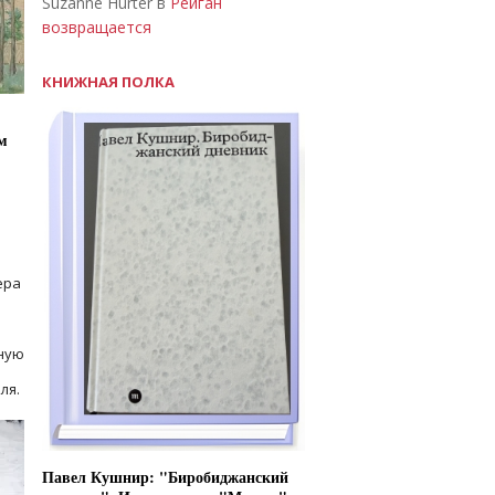
Suzanne Hurter в
Рейган
возвращается
КНИЖНАЯ ПОЛКА
м
ера
ную
ля.
Павел Кушнир: "Биробиджанский