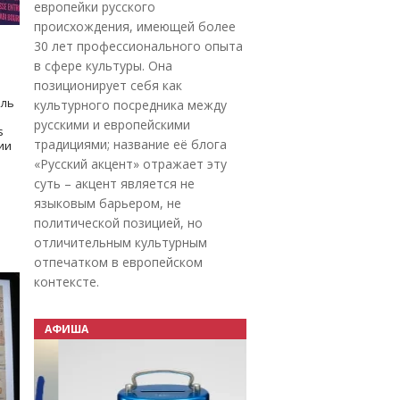
европейки русского
происхождения, имеющей более
30 лет профессионального опыта
в сфере культуры. Она
позиционирует себя как
оль
культурного посредника между
русскими и европейскими
s
традициями; название её блога
дии
«Русский акцент» отражает эту
суть – акцент является не
языковым барьером, не
политической позицией, но
отличительным культурным
отпечатком в европейском
контексте.
АФИША