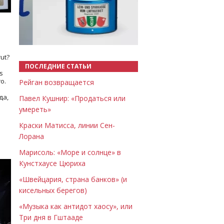
Назад
Вперёд
ut?
ПОСЛЕДНИЕ СТАТЬИ
s
о.
Рейган возвращается
да,
Павел Кушнир: «Продаться или
умереть»
Краски Матисса, линии Сен-
Лорана
Марисоль: «Море и солнце» в
Кунстхаусе Цюриха
«Швейцария, страна банков» (и
кисельных берегов)
«Музыка как антидот хаосу», или
Три дня в Гштааде