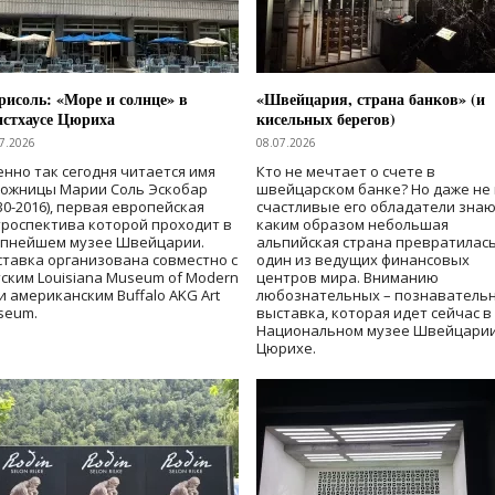
исоль: «Море и солнце» в
«Швейцария, страна банков» (и
нстхаусе Цюриха
кисельных берегов)
7.2026
08.07.2026
нно так сегодня читается имя
Кто не мечтает о счете в
дожницы Марии Соль Эскобар
швейцарском банке? Но даже не 
30-2016), первая европейская
счастливые его обладатели знаю
роспектива которой проходит в
каким образом небольшая
упнейшем музее Швейцарии.
альпийская страна превратилась
тавка организована совместно с
один из ведущих финансовых
ским Louisiana Museum of Modern
центров мира. Вниманию
 и американским Buffalo AKG Art
любознательных – познаватель
seum.
выставка, которая идет сейчас в
Национальном музее Швейцарии
Цюрихе.