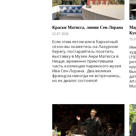
Краски Матисса, линии Сен-Лорана
Мар
Ку
22.07.2026
15.0
Если этим летом или в бархатный
сезон вы окажетесь на Лазурном
Име
берегу, постарайтесь посетить
ху
выставку в Музее Анри Матисса в
(19
Ницце, временно приютившем
рет
часть коллекции парижского музея
кр
Ива Сен-Лорана. Два великих
Выс
француза никогда не встречались,
дат
но их диалог состоялся!
Art
Mu