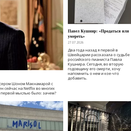
Павел Кушнир: «Продаться или
умереть»
27.07.2026
Два года назад я первой в
Швейцарии рассказала о судьбе
российского пианиста Павла
Кушнира. Сегодня, во вторую
годовщину его смерти, хочу
напомнить о нем и кое-что
добавить.
сером Шоном Макнамарой с
 сейчас на Netflix во многих
й первой мыслью было: зачем?