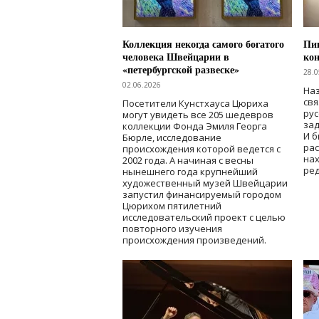
Коллекция некогда самого богатого
Пик
человека Швейцарии в
кон
«петербургской развеске»
28.0
02.06.2026
Наз
свя
Посетители Кунстхауса Цюриха
рус
могут увидеть все 205 шедевров
зад
коллекции Фонда Эмиля Георга
И б
Бюрле, исследование
рас
происхождения которой ведется с
нах
2002 года. А начиная с весны
ред
нынешнего года крупнейший
художественный музей Швейцарии
запустил финансируемый городом
Цюрихом пятилетний
исследовательский проект с целью
повторного изучения
происхождения произведений.