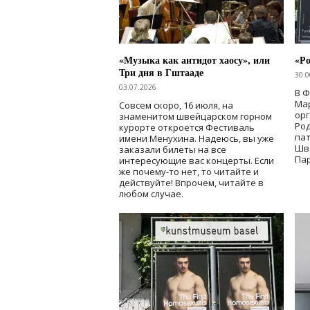
«Музыка как антидот хаосу», или
«Ро
Три дня в Гштааде
30.0
03.07.2026
В 
Мар
Совсем скоро, 16 июля, на
ор
знаменитом швейцарском горном
Ро
курорте откроется Фестиваль
па
имени Менухина. Надеюсь, вы уже
Шв
заказали билеты на все
Пар
интересующие вас концерты. Если
же почему-то нет, то читайте и
действуйте! Впрочем, читайте в
любом случае.